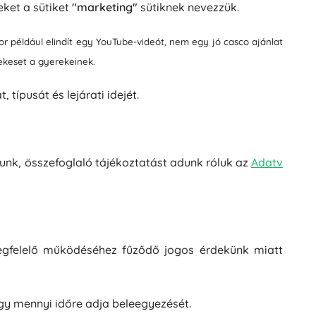
eket a sütiket
"marketing"
sütiknek nevezzük.
or például elindít egy YouTube-videót, nem egy jó casco ajánlat
dekeset a gyerekeinek.
, típusát és lejárati idejét.
lunk, összefoglaló tájékoztatást adunk róluk az
Adatv
megfelelő működéséhez fűződő jogos érdekünk miatt
ogy mennyi időre adja beleegyezését.