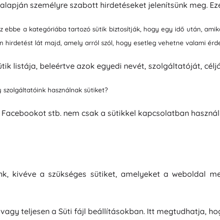
alapján személyre szabott hirdetéseket jelenítsünk meg. Ez
 ebbe a kategóriába tartozó sütik biztosítják, hogy egy idő után, amik
n hirdetést lát majd, amely arról szól, hogy esetleg vehetne valami ér
ik listája, beleértve azok egyedi nevét, szolgáltatóját, célját
 szolgáltatóink használnak sütiket?
 a Facebookot stb. nem csak a sütikkel kapcsolatban haszná
nk, kivéve a szükséges sütiket, amelyeket a weboldal 
vagy teljesen a Süti fájl beállításokban. Itt megtudhatja, h