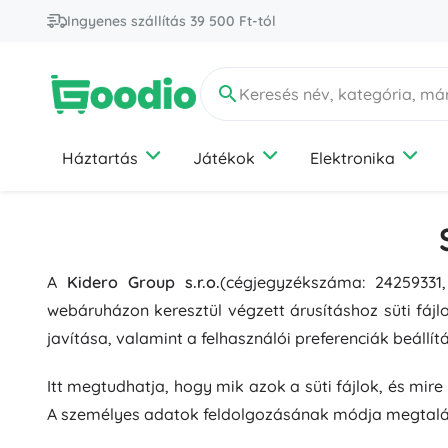
Ingyenes szállítás 39 500 Ft-tól
Háztartás
Játékok
Elektronika
Konyha
Autók, vonatok, repülők, hajók
Elektronikai kiegészítők
Kertészkedés
Barkácsolóknak
Sport
Karácsony
Szépség és divat
Konyhai eszközök és kellékek
Vonatok
PC-hez és laptopokhoz
Fitness
Dekorációk
Test- és arcbőr ápolása
Szervezés
Egyéb közlekedési eszközök
A telefonokhoz
Kerékpározás
Díszek
Kiegészítők
A
Kidero Group s.r.o.
(cégjegyzékszáma: 24259331
Konyhai készülékek
Autók és motorok
TV-kre
Ütősportok
Világítás
Divat
Kézművesség és alkotás
webáruházon keresztül végzett árusításhoz süti fáj
Sütés
Gazdasági járművek
Tabletekhez
Vízisportok
Adventi naptárak
Rendszerezők
javítása, valamint a felhasználói preferenciák beáll
Edények
Építőipari járművek és gépek
Labdajátékok
+
+
Mutasson többet
Mutasson többet
Erotikus eszközök
Rovar- és kártevőriasztók
Valentin-nap
Itt megtudhatja, hogy mik azok a süti fájlok, és mi
Biztonság
Fogyás
A személyes adatok feldolgozásának módja megtal
Dolgozószoba és iroda
Kreatív és fejlesztő játékok
Kiárusítás