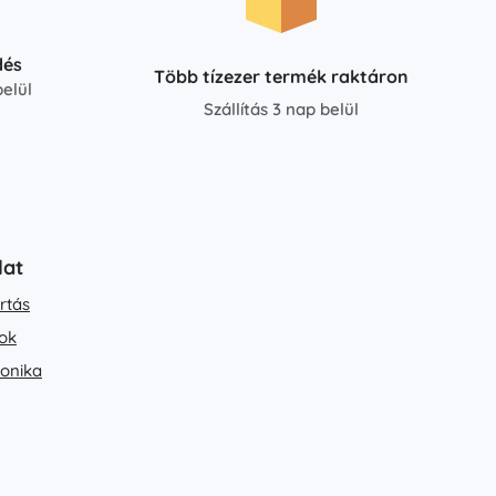
dés
Több tízezer termék raktáron
elül
Szállítás 3 nap belül
lat
rtás
ok
ronika