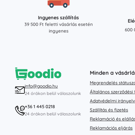
Ingyenes szállítás
El
39 500 Ft feletti vásárlás esetén
600 
ingyenes
Minden a vásárlá
Megrendelés státusz
info@goodio.hu
Általános szerződési 
24 órákon belül válaszolunk
Adatvédelmi irányel
+36 1 445 0218
Szállítás és fizetés
24 órákon belül válaszolunk
Reklamáció és elállá
Reklamációs eljárás