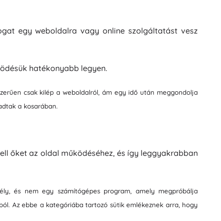
Mosdókiegészítők
Dekorációk
WC-kiegészítők
ogat egy weboldalra vagy online szolgáltatást vesz
Kád- és zuhanykiegészítők
Figurák
Fürdőszobai textíliák
ködésük hatékonyabb legyen.
yszerűen csak kilép a weboldalról, ám egy idő után meggondolja
adtak a kosarában.
Babák és kisbabák
ell őket az oldal működéséhez, és így leggyakrabban
Könyvek
emély, és nem egy számítógépes program, amely megpróbálja
tból. Az ebbe a kategóriába tartozó sütik emlékeznek arra, hogy