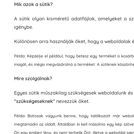
Mik azok a sütik?
Irodaszerek
Rajzolás és írás
Kerti világítás
Rendszerezés
A sütik olyan kisméretű adatfájlok, amelyeket a s
Bútor
Fa oktatójátékok
igénybe.
Építőkészletek és kirakók
Motorikus játékok
Különösen arra használják őket, hogy a weboldalak
Montessori játékok
Didaktikai játékok
Példa: Képzelje el például, hogy betesz egy terméket a kosárb
Mosókonyha
Játékok és fejtörők
magát, és mégis megvásárolná a terméket. A sütiknek köszönhet
Ruhaszárítás és teregetés
Vasalás
Mire szolgálnak?
Szennyestartók
Játékok a legkisebbeknek
Mosógép-kiegészítők
Egyes sütik műszakilag szükségesek weboldalunk és 
"szükségeseknek"
nevezzük őket.
Állatkák
Példa: Biztosak vagyunk benne, hogy találkozott már webo
megtámadni az oldalt. Általában ki kell másolnia egy kép szöve
Ön egy emberi lény, és nem terhelik Önt, illetve a weboldal szerv