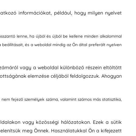
atkozó információkat, például, hogy milyen nyelvet
osszantó lenne, ha újból és újból be kellene minden alkalommal
beállításait, és a weboldal mindig az Ön által preferált nyelven
számáról vagy a weboldal különböző részein eltöltött
tottságának elemzése céljából feldolgozzuk. Ahogyan
be nem fejező személyek száma, valamint számos más statisztika,
oldalakon vagy közösségi hálózatokon. Ezek a sütik
lenítsük meg Önnek. Használatukkal Ön a kifejezett