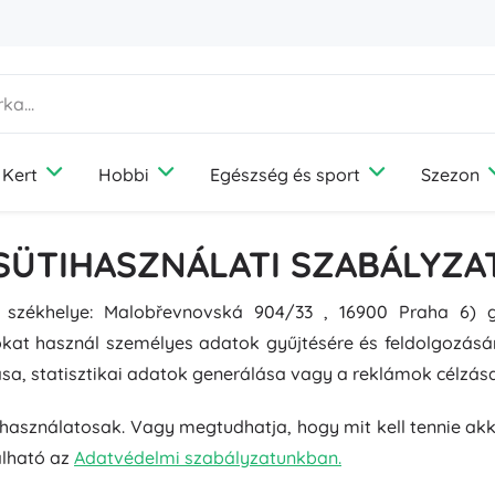
Kert
Hobbi
Egészség és sport
Szezon
Otthon
Társasjátékok
Szórakozás
Kerti bútor
Fényképezés
Outdoor felszerelés
Nyaralás
Kisállat-felszerelések
SÜTIHASZNÁLATI SZABÁLYZA
Diffúzorok és illatok
Média
Túrafelszerelés
Utazás
Kutyák
Ruhatárolás és -rendezés
Játékkonzolok
Kemping
Macskák
, székhelye: Malobřevnovská 904/33 , 16900 Praha 6)
Világítás
Drónok
Horgászat
Madarak
Varrás és horgolás
lokat használ személyes adatok gyűjtésére és feldolgozá
Védelem és biztonság
Projektorok
Gombászat
Rágcsálók
ítása, statisztikai adatok generálása vagy a reklámok célzá
Hőmérők és meteorológiai állomások
Elektromos járművek
+
Mutasson többet
Könyvek
Fotelek, függőágyak és nyugágyak
Esküvő
re használatosak. Vagy megtudhatja, hogy mit kell tennie ak
Notebookok
álható az
Adatvédelmi szabályzatunkban.
Gyerekszoba
Építőjátékok és kirakók
Ajándékutalványok