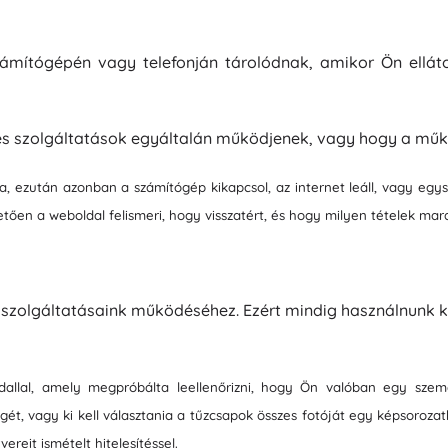
Felszerelés a legkisebbeknek
Zene
Grillezés
Dekorációk
zámítógépén vagy telefonján tárolódnak, amikor Ön ellát
Biztonság
Iskola
Rendezés
Éjszakai világítás
 és szolgáltatások egyáltalán működjenek, vagy hogy a mű
a, ezután azonban a számítógép kikapcsol, az internet leáll, vagy eg
ően a weboldal felismeri, hogy visszatért, és hogy milyen tételek mar
Party
szolgáltatásaink működéséhez. Ezért mindig használnunk k
Vízijátékok
ldallal, amely megpróbálta leellenőrizni, hogy Ön valóban egy sz
gét, vagy ki kell választania a tűzcsapok összes fotóját egy képsoroza
ereit ismételt hitelesítéssel.