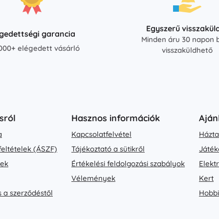
Egyszerű visszakül
égedettségi garancia
Minden áru 30 napon b
000+ elégedett vásárló
visszaküldhető
sról
Hasznos információk
Aján
a
Kapcsolatfelvétel
Házta
feltételek (ÁSZF)
Tájékoztató a sütikről
Játék
vek
Értékelési feldolgozási szabályok
Elekt
Vélemények
Kert
s a szerződéstől
Hobbi