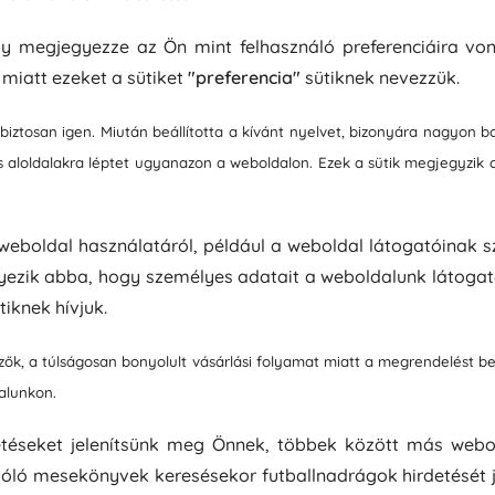
y megjegyezze az Ön mint felhasználó preferenciáira von
 miatt ezeket a sütiket
"preferencia"
sütiknek nevezzük.
biztosan igen. Miután beállította a kívánt nyelvet, bizonyára nagyon b
 aloldalakra léptet ugyanazon a weboldalon. Ezek a sütik megjegyzik a 
weboldal használatáról, például a weboldal látogatóinak 
egyezik abba, hogy személyes adatait a weboldalunk látoga
tiknek hívjuk.
lzők, a túlságosan bonyolult vásárlási folyamat miatt a megrendelést 
alunkon.
rdetéseket jelenítsünk meg Önnek, többek között más web
ó mesekönyvek keresésekor futballnadrágok hirdetését je