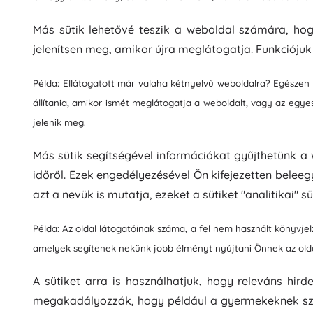
Puzzle
Más sütik lehetővé teszik a weboldal számára, hog
jelenítsen meg, amikor újra meglátogatja. Funkciójuk
Példa: Ellátogatott már valaha kétnyelvű weboldalra? Egészen 
állítania, amikor ismét meglátogatja a weboldalt, vagy az egyes
jelenik meg.
Más sütik segítségével információkat gyűjthetünk a 
időről. Ezek engedélyezésével Ön kifejezetten bele
azt a nevük is mutatja, ezeket a sütiket "analitikai" sü
Példa: Az oldal látogatóinak száma, a fel nem használt könyvje
amelyek segítenek nekünk jobb élményt nyújtani Önnek az old
A sütiket arra is használhatjuk, hogy releváns hi
megakadályozzák, hogy például a gyermekeknek szól