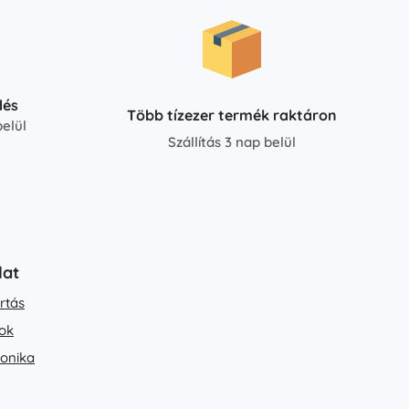
dés
Több tízezer termék raktáron
elül
Szállítás 3 nap belül
lat
rtás
ok
ronika