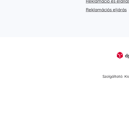
Reklamáció és elállá
Reklamációs eljárás
Szolgáltató: K