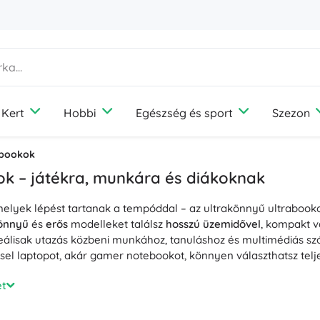
Kert
Hobbi
Egészség és sport
Szezon
Otthon
Társasjátékok
Szórakozás
Kerti bútor
Fényképezés
Outdoor felszerelés
Nyaralás
Kisállat-felszerelések
bookok
Diffúzorok és illatok
Média
Túrafelszerelés
Utazás
Kutyák
k – játékra, munkára és diákoknak
Ruhatárolás és -rendezés
Játékkonzolok
Kemping
Macskák
elyek lépést tartanak a tempóddal – az ultrakönnyű ultrabook
Világítás
Drónok
Horgászat
Madarak
Varrás és horgolás
önnyű
és
erős
modelleket találsz
hosszú üzemidővel
, kompakt v
Védelem és biztonság
Projektorok
Gombászat
Rágcsálók
deálisak utazás közbeni munkához, tanuláshoz és multimédiás s
Hőmérők és meteorológiai állomások
Elektromos járművek
sel laptopot, akár gamer notebookot, könnyen választhatsz telje
+
Mutasson többet
Könyvek
Fotelek, függőágyak és nyugágyak
Esküvő
tményt modern Intel Core és AMD Ryzen processzorok biztosítj
et
Notebookok
ulásért
és a
zökkenőmentes multitaskingért
. A gaming notebo
ára szánt modelleknél pedig energiatakarékos integrált grafika
Dolgozószoba és iroda
Építőjátékok és kirakók
Ajándékutalványok