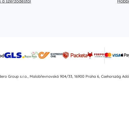
s a szerződéstől
Hobbi
idero Group s.r.o., Malobřevnovská 904/33, 16900 Praha 6, Csehország Ad