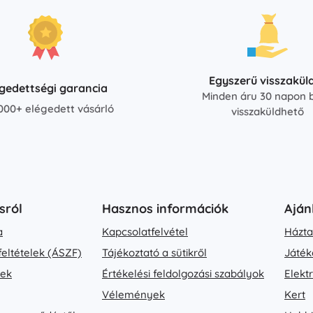
Egyszerű visszakül
égedettségi garancia
Minden áru 30 napon b
000+ elégedett vásárló
visszaküldhető
sról
Hasznos információk
Aján
a
Kapcsolatfelvétel
Házta
feltételek (ÁSZF)
Tájékoztató a sütikről
Játék
vek
Értékelési feldolgozási szabályok
Elekt
Vélemények
Kert