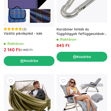
(2)
Karabiner hinták és
Vízálló piknikpléd - kék
függőágyak felfüggesztésére,
maximum 200 kg-ig
Raktáron
Raktáron
845 Ft
2 140 Ft
2 440 Ft
Kosárba
Kosárba