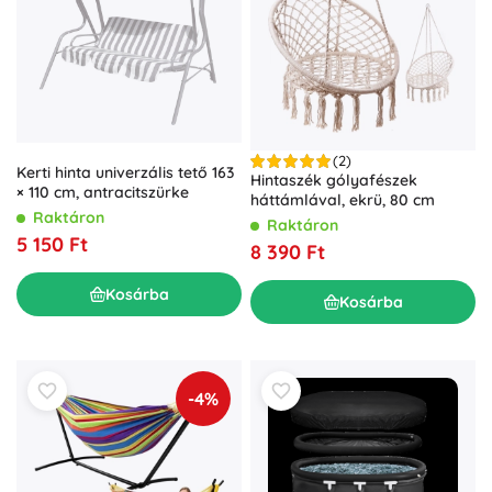
(2)
Kerti hinta univerzális tető 163
Hintaszék gólyafészek
× 110 cm, antracitszürke
háttámlával, ekrü, 80 cm
Raktáron
Raktáron
5 150 Ft
8 390 Ft
Kosárba
Kosárba
-4%