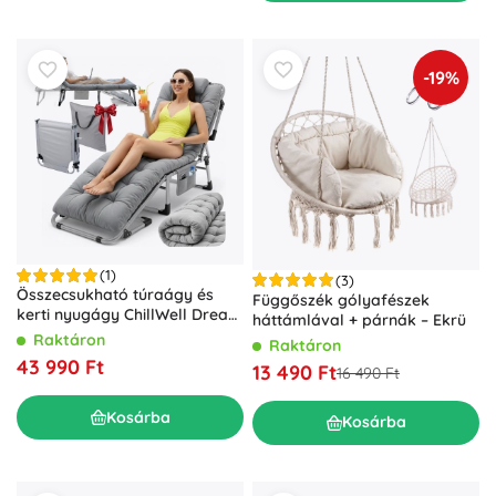
személyes zónáját, a funkcionalitásra és a hosszú
élettartamra helyezve a hangsúlyt.
-19%
(1)
(3)
Összecsukható túraágy és
Függőszék gólyafészek
kerti nyugágy ChillWell Dream
háttámlával + párnák – Ekrü
– szürke
Raktáron
Raktáron
43 990 Ft
13 490 Ft
16 490 Ft
Kosárba
Kosárba