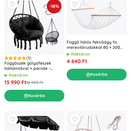
-18%
Függő hálós fekvőágy fa
merevítőrudakkal 80 × 200
cm
Raktáron
(3)
4 640 Ft
Függőszék gólyafészek
háttámlával + párnák –
fekete
Kosárba
Raktáron
13 990 Ft
16 990 Ft
Kosárba