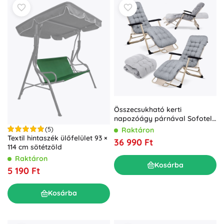
Összecsukható kerti
napozóágy párnával Sofotel
ChillWell, 2 darabos szett,
(5)
Raktáron
világosszürke
Textil hintaszék ülőfelület 93 ×
36 990 Ft
114 cm sötétzöld
Raktáron
Kosárba
5 190 Ft
Kosárba