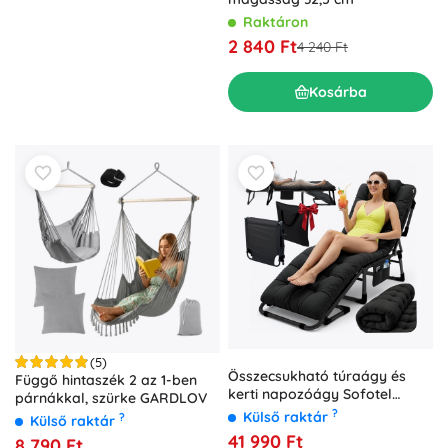
Raktáron
2 840 Ft
4 240 Ft
Kosárba
(5)
Összecsukható túraágy és
Függő hintaszék 2 az 1-ben
kerti napozóágy Sofotel
párnákkal, szürke GARDLOV
ChillWell Dream – fekete
?
Külső raktár
?
Külső raktár
41 990 Ft
8 790 Ft