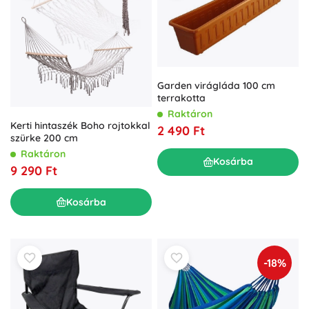
Garden virágláda 100 cm
terrakotta
Raktáron
Kerti hintaszék Boho rojtokkal
2 490 Ft
szürke 200 cm
Raktáron
Kosárba
9 290 Ft
Kosárba
-18%