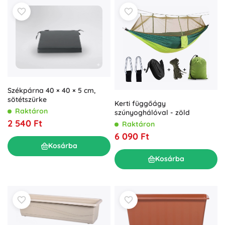
Székpárna 40 × 40 × 5 cm,
sötétszürke
Kerti függőágy
Raktáron
szúnyoghálóval - zöld
2 540 Ft
Raktáron
6 090 Ft
Kosárba
Kosárba