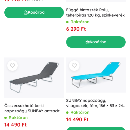
Függő hintaszék Poly,
Kosárba
teherbírás 120 kg, színkeverék
Raktáron
6 290 Ft
Kosárba
SUNBAY napozóágy,
Összecsukható kerti
világoskék, fém, 186 × 53 × 24
napozóágy SUNBAY antracit
cm, teherbírás 100 kg
Raktáron
186 × 53 × 24 cm
Raktáron
14 490 Ft
14 490 Ft