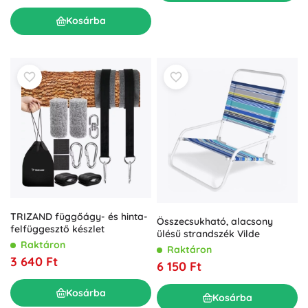
Kosárba
TRIZAND függőágy- és hinta-
Összecsukható, alacsony
felfüggesztő készlet
ülésű strandszék Vilde
Raktáron
Raktáron
3 640 Ft
6 150 Ft
Kosárba
Kosárba