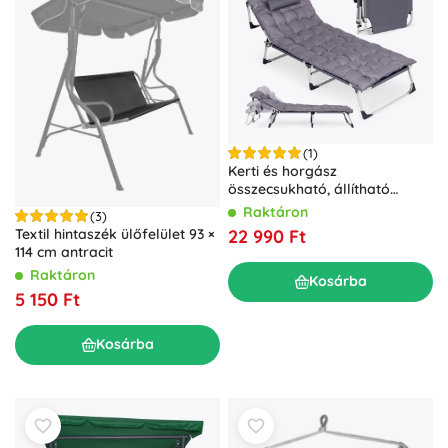
(1)
Kerti és horgász
összecsukható, állítható
napozóágy matraccal és
Raktáron
(3)
párnával, szürke
22 990 Ft
Textil hintaszék ülőfelület 93 ×
114 cm antracit
Raktáron
Kosárba
5 150 Ft
Kosárba