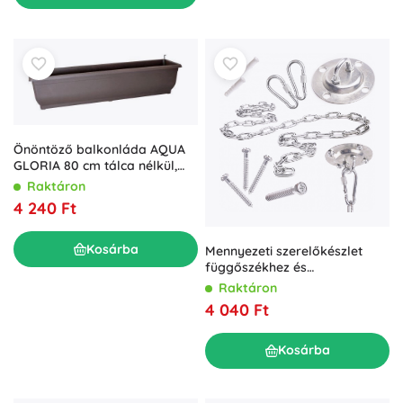
Önöntöző balkonláda AQUA
GLORIA 80 cm tálca nélkül,
barna
Raktáron
4 240 Ft
Kosárba
Mennyezeti szerelőkészlet
függőszékhez és
függőágyhoz, 200 kg
Raktáron
4 040 Ft
Kosárba