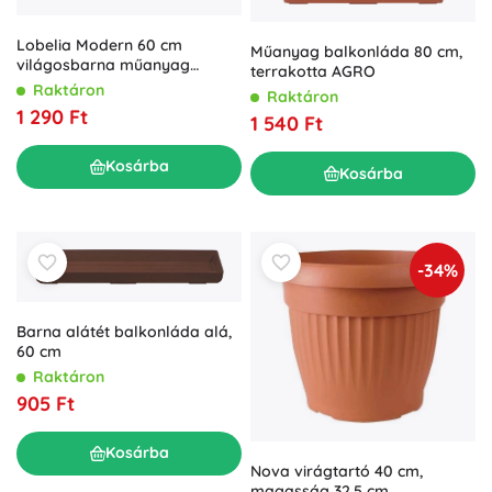
Lobelia Modern 60 cm
Műanyag balkonláda 80 cm,
világosbarna műanyag
terrakotta AGRO
balkonláda
Raktáron
Raktáron
1 290 Ft
1 540 Ft
Kosárba
Kosárba
-34%
Barna alátét balkonláda alá,
60 cm
Raktáron
905 Ft
Kosárba
Nova virágtartó 40 cm,
magasság 32,5 cm