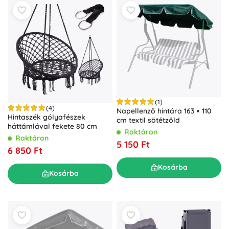
(1)
(4)
Napellenző hintára 163 × 110
Hintaszék gólyafészek
cm textil sötétzöld
háttámlával fekete 80 cm
Raktáron
Raktáron
5 150 Ft
6 850 Ft
Kosárba
Kosárba