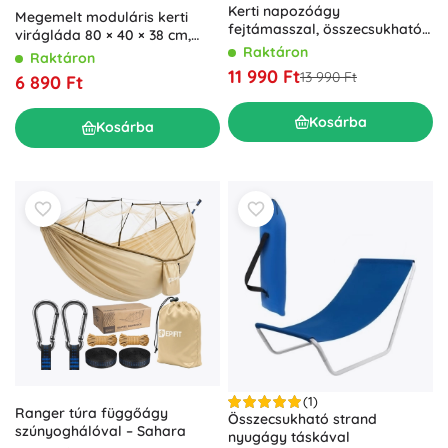
Kerti napozóágy
Megemelt moduláris kerti
fejtámasszal, összecsukható
virágláda 80 × 40 × 38 cm,
szerkezet, fekete, MultiGarden
Raktáron
barna
Raktáron
11 990 Ft
13 990 Ft
6 890 Ft
Kosárba
Kosárba
(1)
Ranger túra függőágy
Összecsukható strand
szúnyoghálóval – Sahara
nyugágy táskával