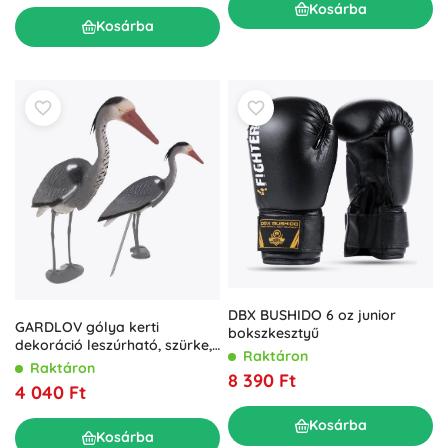
Kosárba
Kosárba
DBX BUSHIDO 6 oz junior
GARDLOV gólya kerti
bokszkesztyű
dekoráció leszúrható, szürke,
Raktáron
66 cm
Raktáron
8 390 Ft
4 040 Ft
Kosárba
Kosárba