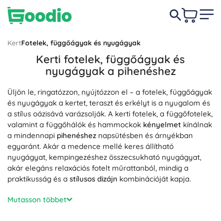
Kert
Fotelek, függőágyak és nyugágyak
Kerti fotelek, függőágyak és
nyugágyak a pihenéshez
Üljön le, ringatózzon, nyújtózzon el – a fotelek, függőágyak
és nyugágyak a kertet, teraszt és erkélyt is a nyugalom és
a stílus oázisává varázsolják. A kerti fotelek, a függőfotelek,
valamint a függőhálók és hammockok
kényelmet
kínálnak
a mindennapi
pihenéshez
napsütésben és árnyékban
egyaránt. Akár a medence mellé keres állítható
nyugágyat, kempingezéshez összecsukható nyugágyat,
akár elegáns relaxációs fotelt műrattanból, mindig a
praktikusság és a
stílusos dizájn
kombinációját kapja.
Az anyagokat és a szerkezeteket a hosszú élettartam
Mutasson többet
érdekében választottuk: alumínium és acél korrózióálló
felülettel, fa és műrattan (polyrattan), melyeket