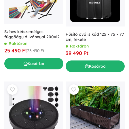
Színes kétszemélyes
Hűsítő ovális kád 125 × 75 × 77
függőágy állvánnyal 200×120
cm, fekete
cm
Raktáron
Raktáron
25 490 Ft
26 490 Ft
39 490 Ft
Kosárba
Kosárba