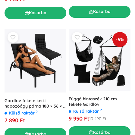
Kosárba
Kosárba
-6%
Függő hintaszék 210 cm
Gardlov fekete kerti
fekete Gardlov
napozóágy párna 180 × 56 × 9
?
Külső raktár
cm
?
Külső raktár
9 950 Ft
10 490 Ft
7 890 Ft
Kosárba
Kosárba