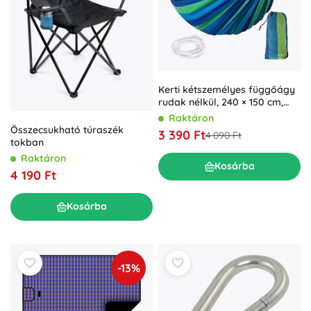
Kerti kétszemélyes függőágy
rudak nélkül, 240 × 150 cm,
teherbírás 150 kg
Raktáron
Összecsukható túraszék
3 390 Ft
4 090 Ft
tokban
Raktáron
Kosárba
4 190 Ft
Kosárba
-13%