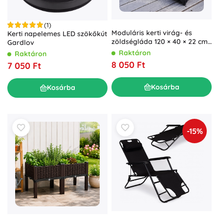
(1)
Moduláris kerti virág- és
Kerti napelemes LED szökőkút
zöldségláda 120 × 40 × 22 cm,
Gardlov
barna
Raktáron
Raktáron
8 050 Ft
7 050 Ft
Kosárba
Kosárba
-15%