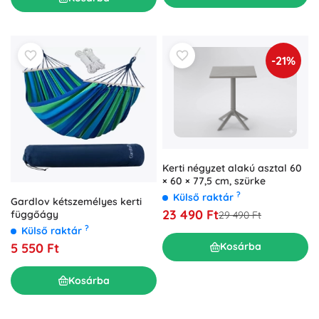
-21%
Kerti négyzet alakú asztal 60
× 60 × 77,5 cm, szürke
?
Külső raktár
Gardlov kétszemélyes kerti
23 490 Ft
függőágy
29 490 Ft
?
Külső raktár
Kosárba
5 550 Ft
Kosárba