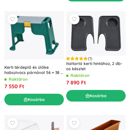
(1)
Italtartó kerti hintához, 2 db-
Kerti térdeplő és ülőke
os készlet
habszivacs párnával 56 × 38 ×
Raktáron
28 cm
Raktáron
7 890 Ft
7 550 Ft
Kosárba
Kosárba