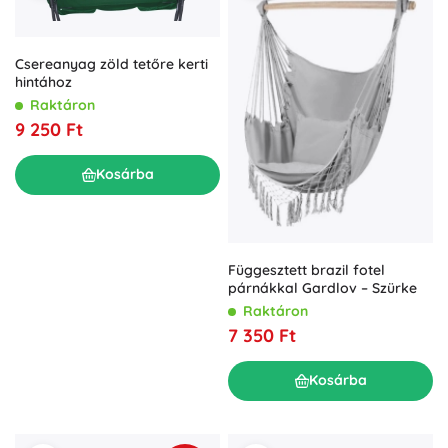
Csereanyag zöld tetőre kerti
hintához
Raktáron
9 250 Ft
Kosárba
Függesztett brazil fotel
párnákkal Gardlov – Szürke
Raktáron
7 350 Ft
Kosárba