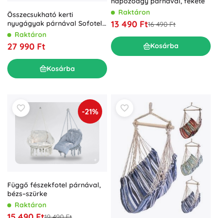
napozóágy párnával, fekete
Raktáron
Összecsukható kerti
13 490 Ft
nyugágyak párnával Sofotel
16 490 Ft
ChillWell, 2 db-os szett, bézs
Raktáron
27 990 Ft
Kosárba
Kosárba
-21%
Függő fészekfotel párnával,
bézs–szürke
Raktáron
15 490 Ft
19 490 Ft