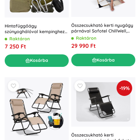
Összecsukható kerti nyugágy
Hintafüggőágy
párnával Sofotel ChillWell,
szúnyoghálóval kempinghez
világosszürke
és kerthez, teherbírás 180 kg
Raktáron
Raktáron
29 990 Ft
7 250 Ft
Kosárba
Kosárba
-19%
Összecsukható kerti