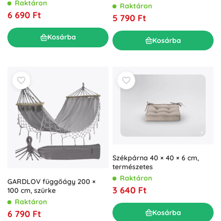
Raktáron
Raktáron
6 690 Ft
5 790 Ft
Kosárba
Kosárba
Székpárna 40 × 40 × 6 cm,
természetes
Raktáron
GARDLOV függőágy 200 ×
3 640 Ft
100 cm, szürke
Raktáron
Kosárba
6 790 Ft