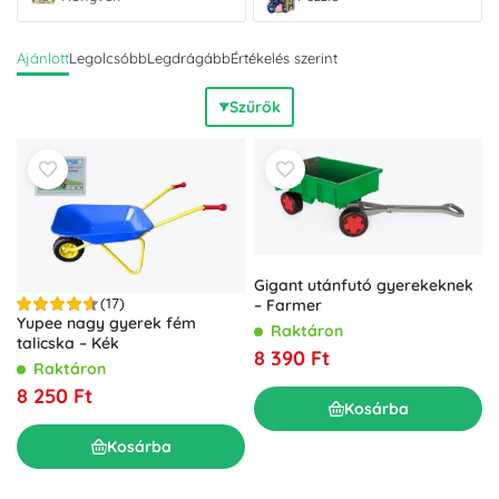
Ajánlott
Legolcsóbb
Legdrágább
Értékelés szerint
Szűrők
Gigant utánfutó gyerekeknek
(17)
– Farmer
Yupee nagy gyerek fém
Raktáron
talicska – Kék
8 390 Ft
Raktáron
8 250 Ft
Kosárba
Kosárba