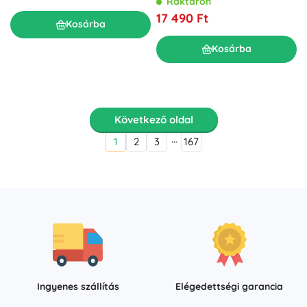
Raktáron
17 490 Ft
Kosárba
Kosárba
Következő oldal
…
1
2
3
167
Ingyenes szállítás
Elégedettségi garancia