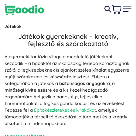
Játékok
Játékok gyerekeknek – kreatív,
fejlesztő és szórakoztató
A gyermeki fantázia világa a megfelelő játékoknál
kezdődik – a babáktól az iskolásokig terjedő korosztálynak
szóló, a legkisebbeknek is ajánlott széles kínálat egyszerre
nyújt
szórakozást
és
készségfejlesztést
. Ebben a
kategóriában a játékok a
biztonságos anyagokra
, a
minőségi kivitelezésre
és a kis kezekhez igazodó
ergonómiára helyezik a hangsúlyt, fejlesztik a
finommotorikát, a logikus gondolkodást és az érzékelést.
Fedezze fel a
Építőkészleteket és kirakókat
, amelyek
támogatják a térbeli tájékozódást, a türelmet és a
kreatív
alkotást
a mindennapokban.
Közös élményekhez itt vannak a
Társasjátékok
– ideálisak