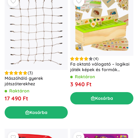
(4)
Fa oktató válogató – logikai
játék képek és formák
(3)
rendszerezéséhez
Raktáron
Mászóháló gyerek
3 940 Ft
játszóterekhez
Raktáron
17 490 Ft
Kosárba
Kosárba