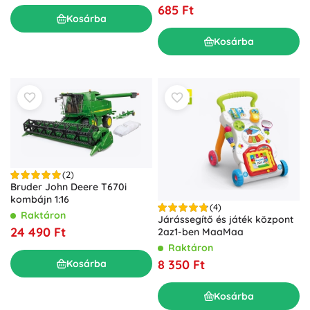
685 Ft
Kosárba
Kosárba
(2)
Bruder John Deere T670i
kombájn 1:16
(4)
Raktáron
Járássegítő és játék központ
24 490 Ft
2az1-ben MaaMaa
Raktáron
8 350 Ft
Kosárba
Kosárba