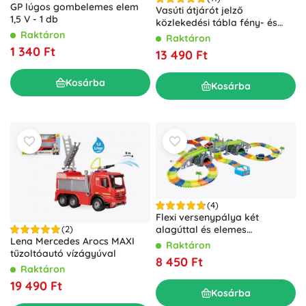
GP lúgos gombelemes elem
Vasúti átjárót jelző
1,5 V - 1 db
közlekedési tábla fény- és
hangjelzéssel, 78 cm KLEIN
Raktáron
Raktáron
1 340 Ft
13 490 Ft
Kosárba
Kosárba
(4)
Flexi versenypálya két
alagúttal és elemes
(2)
Lena Mercedes Arocs MAXI
kisautókkal
Raktáron
tűzoltóautó vízágyúval
8 450 Ft
Raktáron
19 490 Ft
Kosárba