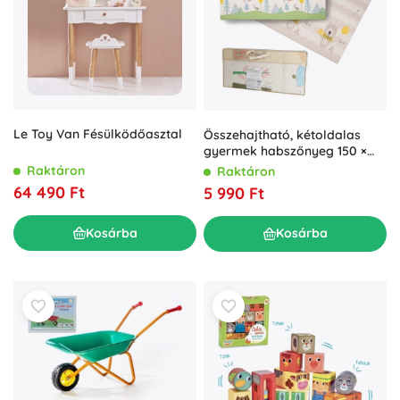
Le Toy Van Fésülködőasztal
Összehajtható, kétoldalas
gyermek habszőnyeg 150 ×
200 cm – fák és mackók
Raktáron
Raktáron
64 490 Ft
5 990 Ft
Kosárba
Kosárba