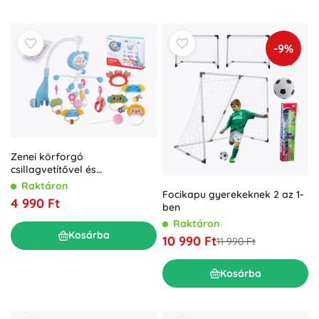
-9%
Zenei körforgó
csillagvetítővel és
távirányítóval a kiságyhoz –
Raktáron
Focikapu gyerekeknek 2 az 1-
Kék
4 990 Ft
ben
Raktáron
Kosárba
10 990 Ft
11 990 Ft
Kosárba