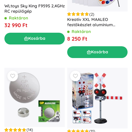
WLtoys Sky King F959S 2,4GHz
RC repülőgép
(2)
Raktáron
Kreatív XXL MAALEO
32 990 Ft
festőkészlet alumínium
állvánnyal, akrilfestékekkel,
Raktáron
vásznakkal, ecsetekkel és
8 250 Ft
Kosárba
palettával
Kosárba
(14)
(11)