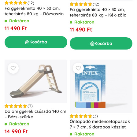
(12)
(12)
Fa gyerekhinta 40 × 30 cm,
Fa gyerekhinta 40 × 30 cm,
teherbírás 80 kg – Rózsaszín
teherbírás 80 kg – Kék-zöld
Raktáron
Raktáron
11 490 Ft
11 490 Ft
Kosárba
Kosárba
(3)
Doloni gyerek csúszda 140 cm
(3)
– Bézs–szürke
Öntapadó medencetapaszok
Raktáron
7 × 7 cm, 6 darabos készlet
14 990 Ft
Raktáron