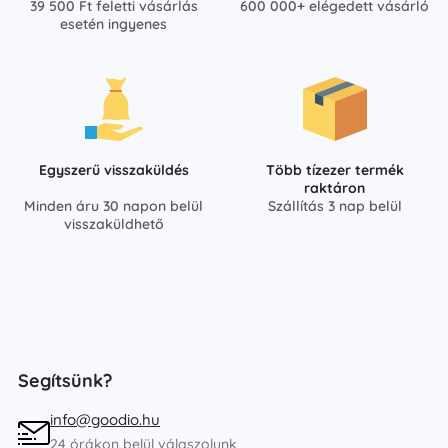
39 500 Ft feletti vásárlás
600 000+ elégedett vásárló
esetén ingyenes
Egyszerű visszaküldés
Több tízezer termék
raktáron
Minden áru 30 napon belül
Szállítás 3 nap belül
visszaküldhető
Segítsünk?
info@goodio.hu
24 órákon belül válaszolunk