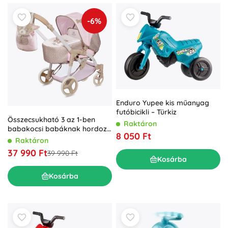
-6%
Enduro Yupee kis műanyag
futóbicikli – Türkiz
Összecsukható 3 az 1-ben
Raktáron
babakocsi babáknak hordozó
8 050 Ft
táskával DIDI, 75 cm
Raktáron
37 990 Ft
39 990 Ft
Kosárba
Kosárba