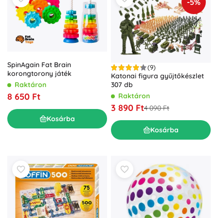
-5%
SpinAgain Fat Brain
(9)
korongtorony játék
Katonai figura gyűjtőkészlet
Raktáron
307 db
8 650 Ft
Raktáron
3 890 Ft
4 090 Ft
Kosárba
Kosárba