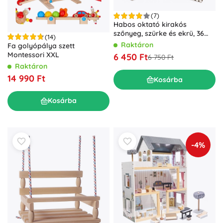
(7)
Habos oktató kirakós
szőnyeg, szürke és ekrü, 36
(14)
darab, 150 × 150 cm
Raktáron
Fa golyópálya szett
Montessori XXL
6 450 Ft
6 750 Ft
Raktáron
14 990 Ft
Kosárba
Kosárba
-4%