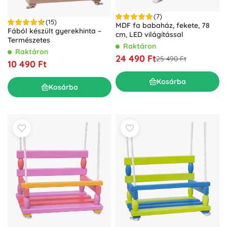
(7)
(15)
MDF fa babaház, fekete, 78
Fából készült gyerekhinta –
cm, LED világítással
Természetes
Raktáron
Raktáron
24 490 Ft
25 490 Ft
10 490 Ft
Kosárba
Kosárba