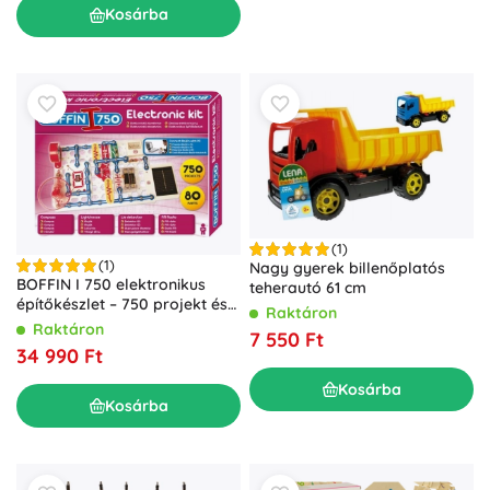
Kosárba
(1)
(1)
Nagy gyerek billenőplatós
BOFFIN I 750 elektronikus
teherautó 61 cm
építőkészlet – 750 projekt és
Raktáron
80 alkatrész
Raktáron
7 550 Ft
34 990 Ft
Kosárba
Kosárba