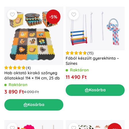
-5%
(15)
Fából készült gyerekhinta –
Színes
(4)
Raktáron
Hab oktató kirakó szőnyeg
11 490 Ft
állatokkal 114 × 114 cm, 25 db
Raktáron
Kosárba
3 890 Ft
4 090 Ft
Kosárba