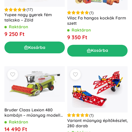
(17)
(1)
Yupee nagy gyerek fém
Vilac Fa hangos kockák Farm
talicska – Zöld
szett
Raktáron
Raktáron
9 250 Ft
9 350 Ft
Kosárba
Kosárba
Bruder Claas Lexion 480
kombájn – műanyag modell
(1)
Variant műanyag építőkészlet,
1:20
Raktáron
280 darab
14 490 Ft