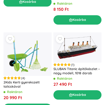
Kosárba
Raktáron
8 150 Ft
Kosárba
(1)
SLUBAN Titanic építőkészlet –
nagy modell, 1018 darab
(4)
Raktáron
2Kids Kerti gyerekszett
27 490 Ft
talicskával
Raktáron
Kosárba
20 990 Ft