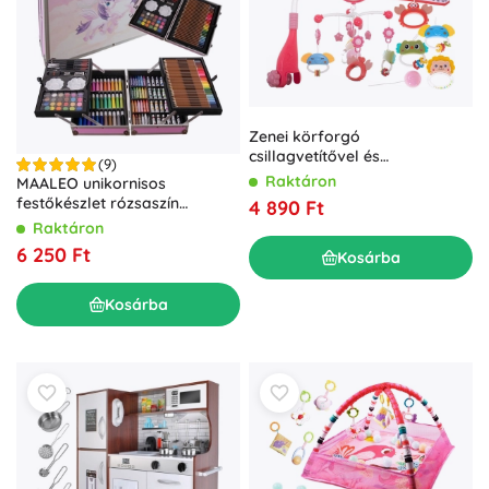
Zenei körforgó
csillagvetítővel és
(9)
távirányítóval a kiságyhoz –
Raktáron
MAALEO unikornisos
Rózsaszín
festőkészlet rózsaszín
4 890 Ft
bőröndben, 144 darab
Raktáron
6 250 Ft
Kosárba
Kosárba