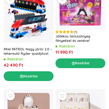
(1)
Játékos táncszőnyeg
fényekkel és zenével
Raktáron
PAW PATROL Nagy járőr 2.0 –
11 990 Ft
teherautó Ryder quadjával
Raktáron
Kosárba
42 490 Ft
Kosárba