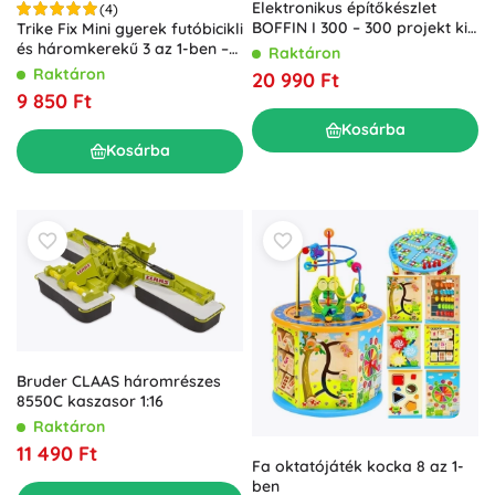
Elektronikus építőkészlet
(4)
BOFFIN I 300 – 300 projekt kis
Trike Fix Mini gyerek futóbicikli
elektronikusoknak
és háromkerekű 3 az 1-ben –
Raktáron
sárga
Raktáron
20 990 Ft
9 850 Ft
Kosárba
Kosárba
Bruder CLAAS háromrészes
8550C kaszasor 1:16
Raktáron
11 490 Ft
Fa oktatójáték kocka 8 az 1-
ben