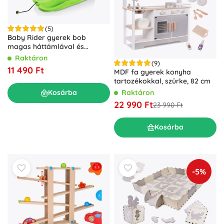
(5)
Baby Rider gyerek bob
magas háttámlával és
hevederrel
Raktáron
(9)
11 490 Ft
MDF fa gyerek konyha
tartozékokkal, szürke, 82 cm
Raktáron
Kosárba
22 990 Ft
23 990 Ft
Kosárba
-5%