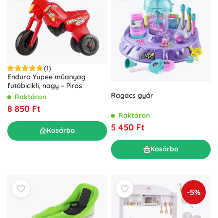
(1)
Enduro Yupee műanyag
futóbicikli, nagy – Piros
Ragacs gyár
Raktáron
8 850 Ft
Raktáron
5 450 Ft
Kosárba
Kosárba
-5%