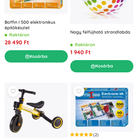
Boffin I 500 elektronikus
építőkészlet
Nagy felfújható strandlabda
Raktáron
28 490 Ft
Raktáron
1 940 Ft
Kosárba
Kosárba
(2)