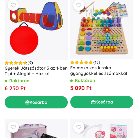
(13)
(9)
Fa mozaikos kirakó
Gyerek Játszósátor 3 az 1-ben
gyöngyökkel és számokkal
Tipi + Alagút + Házikó
Raktáron
Raktáron
5 090 Ft
6 250 Ft
Kosárba
Kosárba