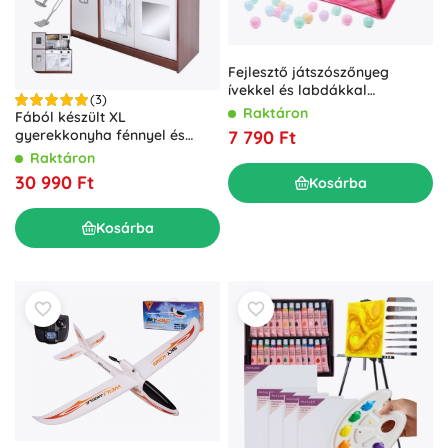
Fejlesztő játszószőnyeg
ívekkel és labdákkal
(3)
rózsaszín
Raktáron
Fából készült XL
gyerekkonyha fénnyel és
7 790 Ft
hangokkal – 22114
Raktáron
30 990 Ft
Kosárba
Kosárba