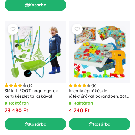
Kosárba
(6)
(6)
SMALL FOOT nagy gyerek
Kreatív építőkészlet
kerti készlet talicskával
játékfúróval bőröndben, 261
darab
Raktáron
Raktáron
23 490 Ft
4 240 Ft
Kosárba
Kosárba