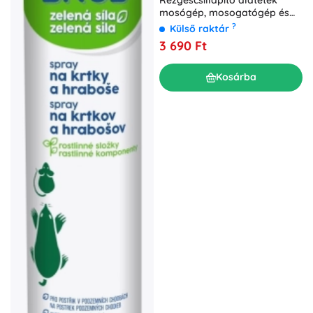
mosógép, mosogatógép és
kád alá (4 db)
?
Külső raktár
3 690 Ft
Kosárba