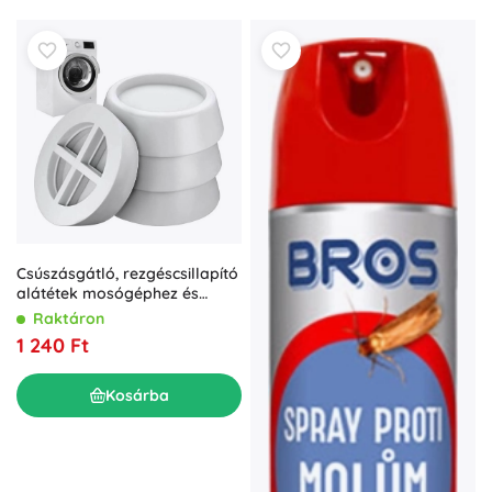
Csúszásgátló, rezgéscsillapító
alátétek mosógéphez és
háztartási gépekhez – 4 db
Raktáron
RUHHY
1 240 Ft
Kosárba