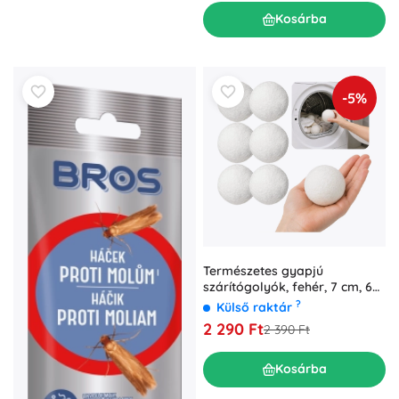
Kosárba
-5%
Természetes gyapjú
szárítógolyók, fehér, 7 cm, 6
db
?
Külső raktár
2 290 Ft
2 390 Ft
Kosárba