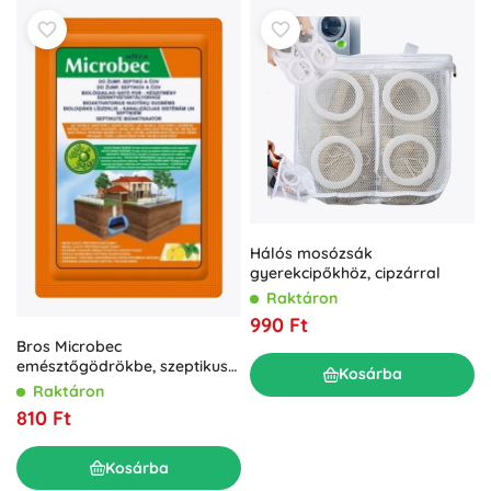
Hálós mosózsák
gyerekcipőkhöz, cipzárral
Raktáron
990 Ft
Bros Microbec
emésztőgödrökbe, szeptikus
Kosárba
tartályokba és házi
Raktáron
szennyvíztisztítókba 25 g
810 Ft
Kosárba