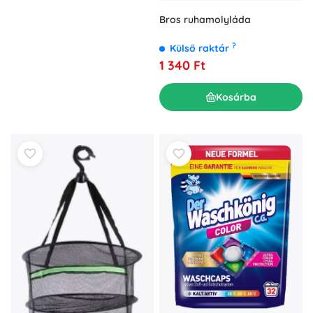
Bros ruhamolyláda
?
Külső raktár
1 340 Ft
Kosárba