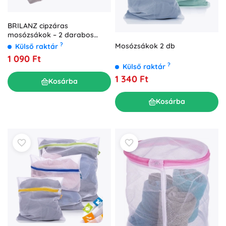
BRILANZ cipzáras
mosózsákok – 2 darabos
készlet (20 × 30 cm és 30 × 40
?
Mosózsákok 2 db
Külső raktár
cm)
1 090 Ft
?
Külső raktár
1 340 Ft
Kosárba
Kosárba