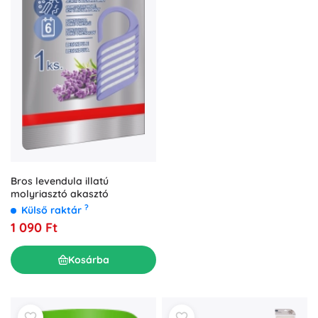
Bros levendula illatú
molyriasztó akasztó
?
Külső raktár
1 090 Ft
Kosárba