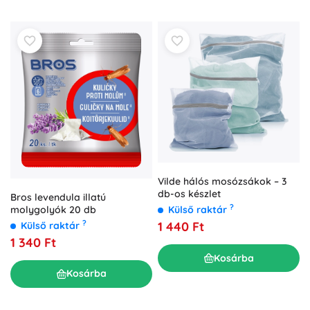
Vilde hálós mosózsákok – 3
db-os készlet
Bros levendula illatú
?
molygolyók 20 db
Külső raktár
?
1 440 Ft
Külső raktár
1 340 Ft
Kosárba
Kosárba