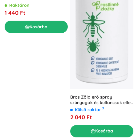
Raktáron
1 440 Ft
Kosárba
Bros Zöld erő spray
szúnyogok és kullancsok ellen
90 ml
?
Külső raktár
2 040 Ft
Kosárba