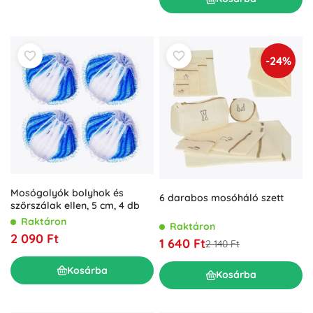
-24%
Mosógolyók bolyhok és
6 darabos mosóháló szett
szőrszálak ellen, 5 cm, 4 db
Raktáron
Raktáron
2 090 Ft
1 640 Ft
2 140 Ft
Kosárba
Kosárba