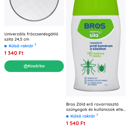
Univerzális fröccsenésgátló
szita 24,5 cm
?
Külső raktár
1 340 Ft
Kosárba
Bros Zöld erő rovarriasztó
szúnyogok és kullancsok ellen
50 ml
?
Külső raktár
1 540 Ft