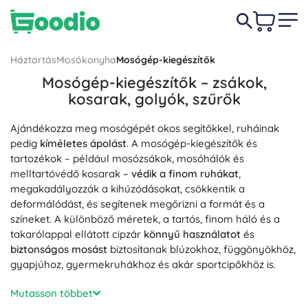
Háztartás
Mosókonyha
Mosógép-kiegészítők
Mosógép-kiegészítők – zsákok,
kosarak, golyók, szűrők
Ajándékozza meg mosógépét okos segítőkkel, ruháinak
pedig
kíméletes ápolást
. A mosógép-kiegészítők és
tartozékok – például mosózsákok, mosóhálók és
melltartóvédő kosarak –
védik a finom ruhákat
,
megakadályozzák a kihúzódásokat, csökkentik a
deformálódást, és segítenek megőrizni a formát és a
színeket. A különböző méretek, a tartós, finom háló és a
takarólappal ellátott cipzár
könnyű használatot
és
biztonságos mosást
biztosítanak blúzokhoz, függönyökhöz,
gyapjúhoz, gyermekruhákhoz és akár sportcipőkhöz is.
A makulátlan eredményért válasszon mosógolyókat,
Mutasson többet
szőrfogót és szennyeződésgyűjtőt – csökkentik a