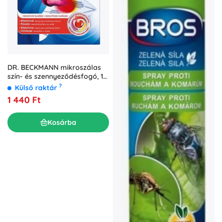
DR. BECKMANN mikroszálas
szín- és szennyeződésfogó, 12
db
?
Külső raktár
1 440 Ft
Kosárba