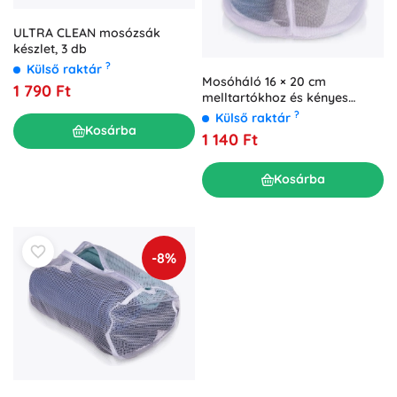
ULTRA CLEAN mosózsák
készlet, 3 db
?
Külső raktár
Mosóháló 16 × 20 cm
1 790 Ft
melltartókhoz és kényes
fehérneműkhöz GET-IT
?
Külső raktár
Kosárba
1 140 Ft
Kosárba
-8%