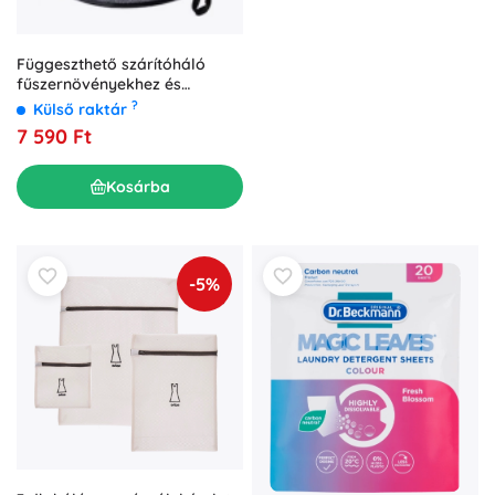
Függeszthető szárítóháló
fűszernövényekhez és
gombákhoz 41 cm, 8 szint
?
Külső raktár
7 590 Ft
Kosárba
-5%