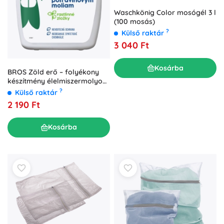
Waschkönig Color mosógél 3 l
(100 mosás)
?
Külső raktár
3 040 Ft
Kosárba
BROS Zöld erő – folyékony
készítmény élelmiszermolyok
ellen 500 ml
?
Külső raktár
2 190 Ft
Kosárba