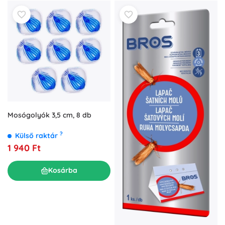
Mosógolyók 3,5 cm, 8 db
?
Külső raktár
1 940 Ft
Kosárba