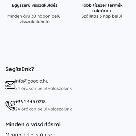
Egyszerű visszaküldés
Több tízezer termék
raktáron
Minden áru 30 napon belül
Szállítás 3 nap belül
visszaküldhető
Segítsünk?
info@goodio.hu
24 órákon belül válaszolunk
+36 1 445 0218
24 órákon belül válaszolunk
Minden a vásárlásról
Megrendelés státusza