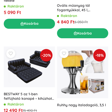
fekete
Ovális műanyag tál
Raktáron
fogantyúkkal, 45 l,
5 090 Ft
világosszürke
Raktáron
4 840 Ft
6 050 Ft
Kosárba
Kosárba
-20%
-18%
BESTWAY 5 az 1-ben
felfújható kanapé – kihúzható
ülőgarnitúra és ágy
Raktáron
Ruhhy nagy italadagoló, 3,5 l
12 490 Ft
15 490 Ft