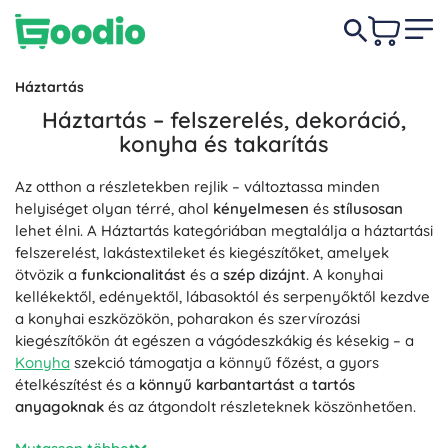
Háztartás
Háztartás – felszerelés, dekoráció,
konyha és takarítás
Az otthon a részletekben rejlik – változtassa minden
helyiséget olyan térré, ahol
kényelmesen
és
stílusosan
lehet élni. A Háztartás kategóriában megtalálja a háztartási
felszerelést, lakástextileket és kiegészítőket, amelyek
ötvözik a
funkcionalitást
és a
szép dizájnt
. A konyhai
kellékektől, edényektől, lábasoktól és serpenyőktől kezdve
a konyhai eszközökön, poharakon és szervírozási
kiegészítőkön át egészen a vágódeszkákig és késekig – a
Konyha
szekció támogatja a könnyű főzést, a gyors
ételkészítést és a
könnyű karbantartást
a
tartós
anyagoknak
és az átgondolt részleteknek köszönhetően.
Hangulatot és rendszert vinne az enteriőrbe? A
Otthon