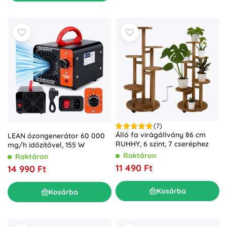
(7)
Álló fa virágállvány 86 cm
LEAN ózongenerátor 60 000
RUHHY, 6 szint, 7 cseréphez
mg/h időzítővel, 155 W
Raktáron
Raktáron
11 490 Ft
14 990 Ft
Kosárba
Kosárba