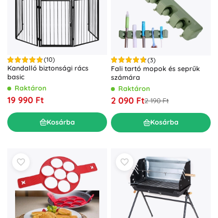
(10)
(3)
Kandalló biztonsági rács
Fali tartó mopok és seprűk
basic
számára
Raktáron
Raktáron
19 990 Ft
2 090 Ft
2 190 Ft
Kosárba
Kosárba