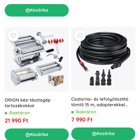
Kosárba
Csatorna- és lefolyótisztító
ORION kézi tésztagép
tömlő 15 m, adapterekkel
tartozékokkal
magasnyomású mosókhoz
Raktáron
Raktáron
7 990 Ft
21 990 Ft
Kosárba
Kosárba