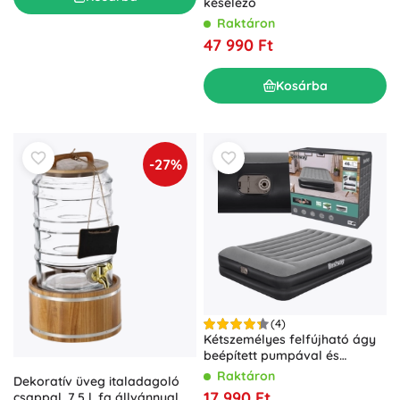
késélező
Raktáron
47 990 Ft
Kosárba
-27%
(4)
Kétszemélyes felfújható ágy
beépített pumpával és
párnával 203 × 152 × 46 cm
Raktáron
Dekoratív üveg italadagoló
BESTWAY
17 990 Ft
csappal, 7,5 l, fa állvánnyal