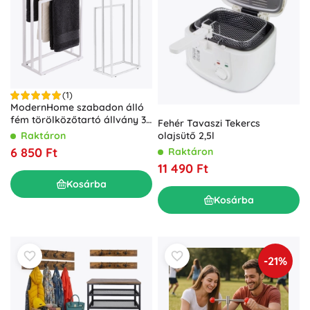
(1)
ModernHome szabadon álló
fém törölközőtartó állvány 3
Fehér Tavaszi Tekercs
karral, fehér
olajsütő 2,5l
Raktáron
6 850 Ft
Raktáron
11 490 Ft
Kosárba
Kosárba
-21%