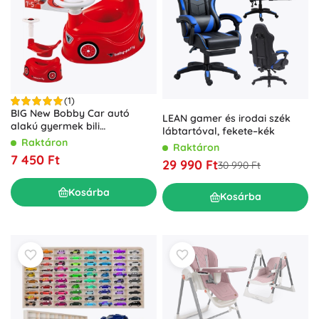
(1)
BIG New Bobby Car autó
LEAN gamer és irodai szék
alakú gyermek bili
lábtartóval, fekete–kék
kormánnyal és dudával
Raktáron
Raktáron
7 450 Ft
29 990 Ft
30 990 Ft
Kosárba
Kosárba