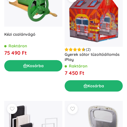
Kézi csalánvágó
Raktáron
(2)
75 490 Ft
Gyerek sátor tűzoltóállomás
iPlay
Kosárba
Raktáron
7 450 Ft
Kosárba