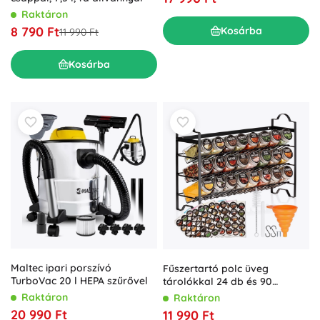
Raktáron
8 790 Ft
Kosárba
11 990 Ft
Kosárba
Maltec ipari porszívó
Fűszertartó polc üveg
TurboVac 20 l HEPA szűrővel
tárolókkal 24 db és 90
címkével
Raktáron
Raktáron
20 990 Ft
11 990 Ft