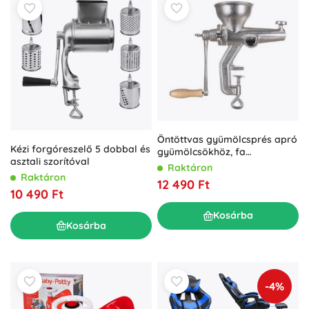
Öntöttvas gyümölcsprés apró
Kézi forgóreszelő 5 dobbal és
gyümölcsökhöz, fa
asztali szorítóval
fogantyúval BANQUET
Raktáron
Raktáron
12 490 Ft
10 490 Ft
Kosárba
Kosárba
-4%