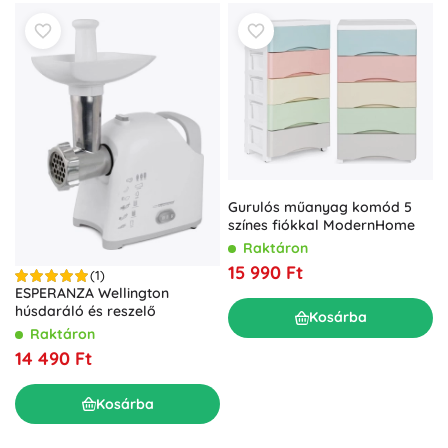
Gurulós műanyag komód 5
színes fiókkal ModernHome
Raktáron
15 990 Ft
(1)
ESPERANZA Wellington
húsdaráló és reszelő
Kosárba
Raktáron
14 490 Ft
Kosárba