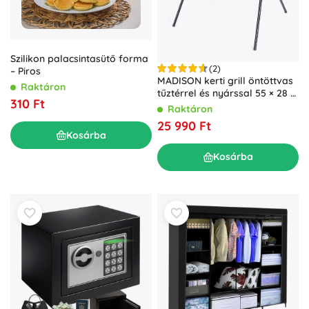
Szilikon palacsintasütő forma
(2)
– Piros
MADISON kerti grill öntöttvas
Raktáron
tűztérrel és nyárssal 55 × 28 ×
310 Ft
60 cm
Raktáron
25 990 Ft
Kosárba
Kosárba