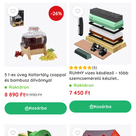
-26%
(6)
RUHHY vizes késélező – több
5 l-es üveg italtartály csappal
szemcseméretű készlet
és bambusz állvánnyal
bőrszíjjal
Raktáron
Raktáron
7 450 Ft
8 890 Ft
11 990 Ft
Kosárba
Kosárba