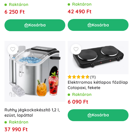
és kényelmes
Raktáron
Raktáron
42 490 Ft
6 250 Ft
Kosárba
Kosárba
(11)
Elektrromos kétlapos főzőlap
Cotopaxi, fekete
Raktáron
6 090 Ft
Ruhhy jégkockakészítő 1,2 l,
Kosárba
ezüst, lapáttal
Raktáron
37 990 Ft