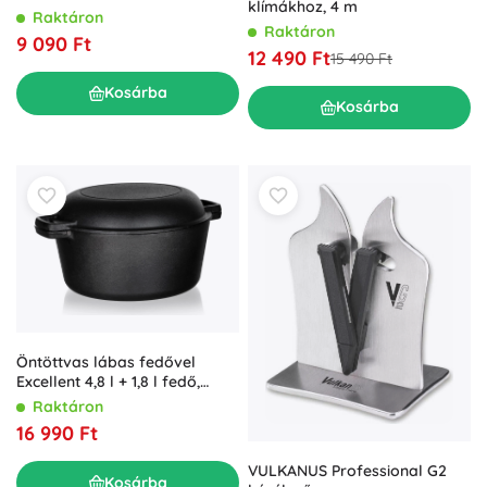
klímákhoz, 4 m
Raktáron
Raktáron
9 090 Ft
12 490 Ft
15 490 Ft
Kosárba
Kosárba
Öntöttvas lábas fedővel
Excellent 4,8 l + 1,8 l fedő,
fekete
Raktáron
16 990 Ft
VULKANUS Professional G2
Kosárba