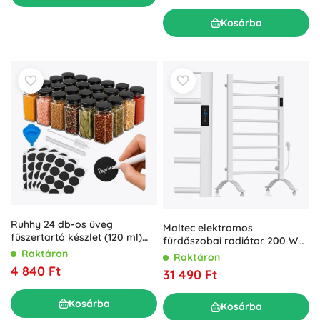
Kosárba
Ruhhy 24 db-os üveg
Maltec elektromos
fűszertartó készlet (120 ml)
fürdőszobai radiátor 200 W
címkékkel
termosztáttal
Raktáron
Raktáron
4 840 Ft
31 490 Ft
Kosárba
Kosárba