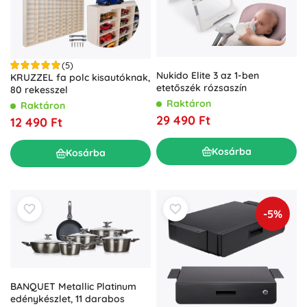
(5)
Nukido Elite 3 az 1-ben
KRUZZEL fa polc kisautóknak,
etetőszék rózsaszín
80 rekesszel
Raktáron
Raktáron
29 490 Ft
12 490 Ft
Kosárba
Kosárba
-5%
BANQUET Metallic Platinum
edénykészlet, 11 darabos