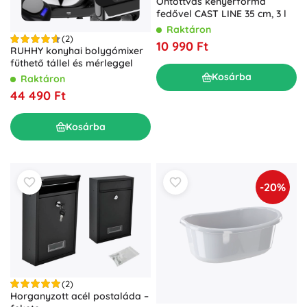
Öntöttvas kenyérforma
fedővel CAST LINE 35 cm, 3 l
Raktáron
(2)
10 990 Ft
RUHHY konyhai bolygómixer
fűthető tállel és mérleggel
Kosárba
Raktáron
44 490 Ft
Kosárba
-20%
(2)
Horganyzott acél postaláda –