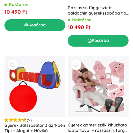
darabos készlet
Raktáron
Rózsaszín függesztett
10 490 Ft
baldachin gyerekszobába tipi
stílusban
Raktáron
Kosárba
10 490 Ft
Kosárba
(9)
Gyerek gamer szék kihúzható
Gyerek Játszósátor 3 az 1-ben
lábtartóval – rózsaszín, forgó
Tipi + Alagút + Házikó