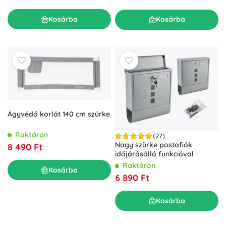
Kosárba
Kosárba
Ágyvédő korlát 140 cm szürke
Raktáron
(27)
Nagy szürke postafiók
8 490 Ft
időjárásálló funkcióval
Raktáron
Kosárba
6 890 Ft
Kosárba