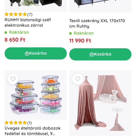
(7)
RUHHY biztonsági széf
Textil szekrény XXL 170x170
elektronikus zárral
cm Ruhhy
Raktáron
Raktáron
8 650 Ft
11 990 Ft
Kosárba
Kosárba
(1)
Üveges ételtároló dobozok
fedéllel és tömítéssel, 9