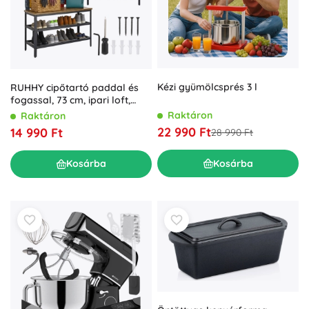
Kézi gyümölcsprés 3 l
RUHHY cipőtartó paddal és
fogassal, 73 cm, ipari loft,
barna lap
Raktáron
Raktáron
22 990 Ft
14 990 Ft
28 990 Ft
Kosárba
Kosárba