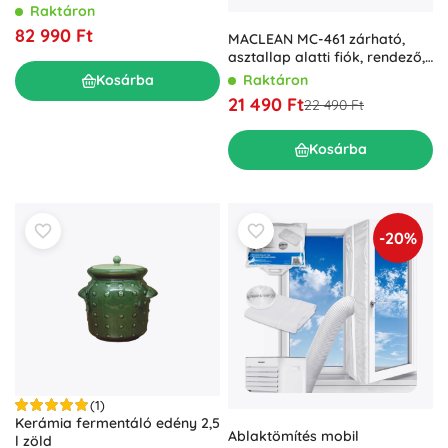
Raktáron
82 990 Ft
MACLEAN MC-461 zárható,
asztallap alatti fiók, rendező,
5 kg, fekete
Raktáron
Kosárba
21 490 Ft
22 490 Ft
Kosárba
-20%
(1)
Kerámia fermentáló edény 2,5
Ablaktömítés mobil
l zöld