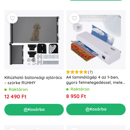
(7)
A4 laminálógép 4 az 1-ben,
Kihúzható biztonsági ajtórács
gyors felmelegedéssel, meleg
– szürke RUHHY
és hideg laminálás, beépített
Raktáron
Raktáron
vágó és sarokkerekítő IZOXIS
8 950 Ft
12 490 Ft
Kosárba
Kosárba