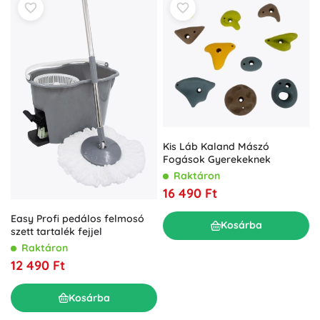
Kis Láb Kaland Mászó
Fogások Gyerekeknek
Raktáron
16 490 Ft
Easy Profi pedálos felmosó
Kosárba
szett tartalék fejjel
Raktáron
12 490 Ft
Kosárba