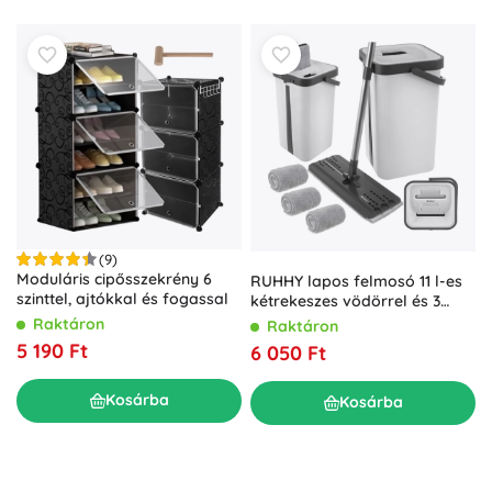
(9)
Moduláris cipősszekrény 6
RUHHY lapos felmosó 11 l-es
szinttel, ajtókkal és fogassal
kétrekeszes vödörrel és 3
mikroszálas huzattal
Raktáron
Raktáron
5 190 Ft
6 050 Ft
Kosárba
Kosárba