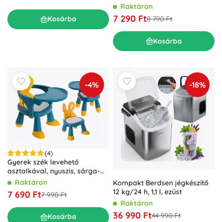
Raktáron
7 290 Ft
8 790 Ft
Kosárba
Kosárba
-4%
-18%
(4)
Gyerek szék levehető
asztalkával, nyuszis, sárga-
kék
Raktáron
Kompakt Berdsen jégkészítő
12 kg/24 h, 1,1 l, ezüst
7 690 Ft
7 990 Ft
Raktáron
36 990 Ft
44 990 Ft
Kosárba