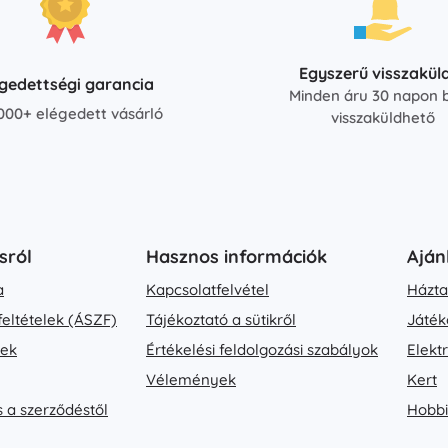
Egyszerű visszakül
égedettségi garancia
Minden áru 30 napon b
000+ elégedett vásárló
visszaküldhető
sról
Hasznos információk
Aján
a
Kapcsolatfelvétel
Házta
feltételek (ÁSZF)
Tájékoztató a sütikről
Játék
vek
Értékelési feldolgozási szabályok
Elekt
Vélemények
Kert
s a szerződéstől
Hobbi