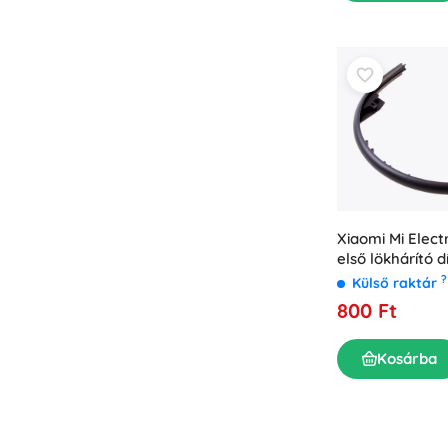
Puzzle
Xiaomi Mi Elect
első lökhárító d
(eredeti)
?
Külső raktár
800 Ft
Kosárba