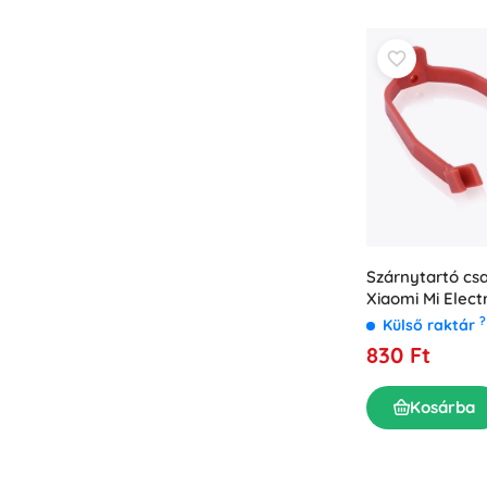
Szárnytartó cs
Xiaomi Mi Elect
M365-höz - piro
?
Külső raktár
830 Ft
Kosárba