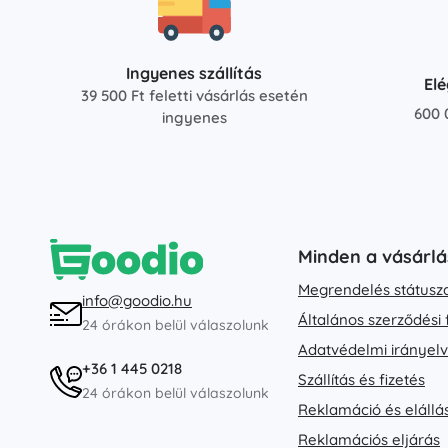
Ingyenes szállítás
El
39 500 Ft feletti vásárlás esetén
600 
ingyenes
Minden a vásárlá
Megrendelés státusz
info@goodio.hu
Általános szerződési 
24 órákon belül válaszolunk
Adatvédelmi irányel
+36 1 445 0218
Szállítás és fizetés
24 órákon belül válaszolunk
Reklamáció és elállá
Reklamációs eljárás