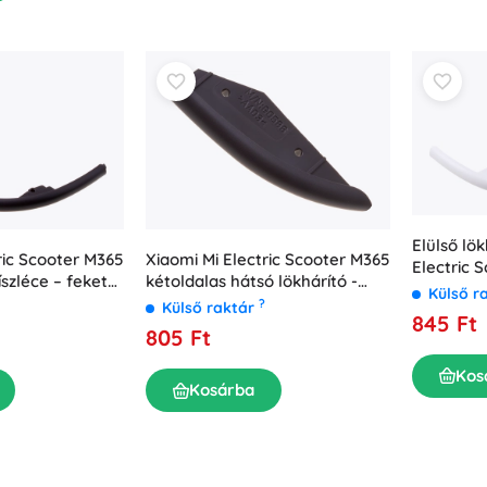
Elülső lö
ric Scooter M365
Xiaomi Mi Electric Scooter M365
Electric 
íszléce – fekete
kétoldalas hátsó lökhárító -
(eredeti)
Külső r
fekete (eredeti)
?
Külső raktár
845 Ft
805 Ft
Kos
Kosárba