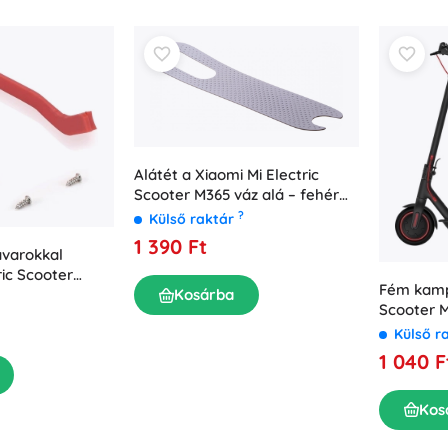
Alátét a Xiaomi Mi Electric
Scooter M365 váz alá – fehér
(eredeti)
?
Külső raktár
1 390 Ft
avarokkal
ric Scooter
Fém kampó
s
Kosárba
Scooter 
rollerhez 
Külső r
1 040 F
Kos