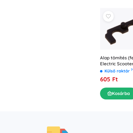
Alap tömítés (f
Electric Scoote
?
Külső raktár
605 Ft
Kosárba