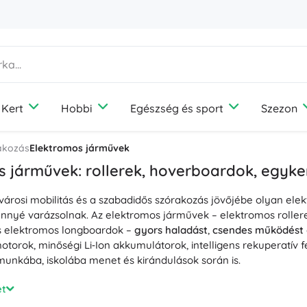
Kert
Hobbi
Egészség és sport
Szezon
Otthon
Társasjátékok
Szórakozás
Kerti bútor
Fényképezés
Outdoor felszerelés
Nyaralás
Kisállat-felszerelések
akozás
Elektromos járművek
Diffúzorok és illatok
Média
Túrafelszerelés
Utazás
Kutyák
s járművek: rollerek, hoverboardok, egyk
Ruhatárolás és -rendezés
Játékkonzolok
Kemping
Macskák
városi mobilitás és a szabadidős szórakozás jövőjébe olyan e
Világítás
Drónok
Horgászat
Madarak
Varrás és horgolás
énnyé varázsolnak. Az elektromos járművek – elektromos rolle
Védelem és biztonság
Projektorok
Gombászat
Rágcsálók
 elektromos longboardok –
gyors haladást
,
csendes működést
Hőmérők és meteorológiai állomások
Elektromos járművek
otorok, minőségi Li‑Ion akkumulátorok, intelligens rekuperatív
+
Mutasson többet
unkába, iskolába menet és kirándulások során is.
Könyvek
Fotelek, függőágyak és nyugágyak
Esküvő
Notebookok
ei szerint: különböző motorteljesítmények és akkukapacitások 
et
 tempomat és Bluetooth‑os mobilalkalmazás a vezetési paraméte
Gyerekszoba
Építőjátékok és kirakók
Ajándékutalványok