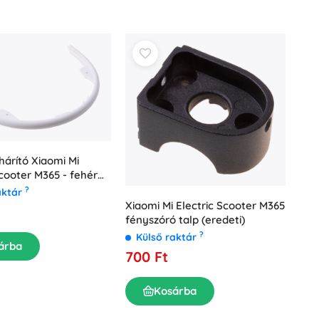
khárító Xiaomi Mi
Scooter M365 - fehér
?
aktár
Xiaomi Mi Electric Scooter M365
fényszóró talp (eredeti)
?
Külső raktár
árba
700 Ft
Kosárba