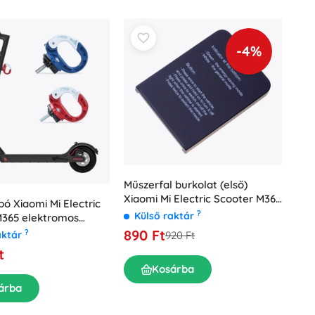
-4%
Műszerfal burkolat (első)
Xiaomi Mi Electric Scooter M365
 Xiaomi Mi Electric
(eredeti)
?
Külső raktár
M365 elektromos
– piros
890 Ft
?
aktár
920 Ft
t
Kosárba
árba