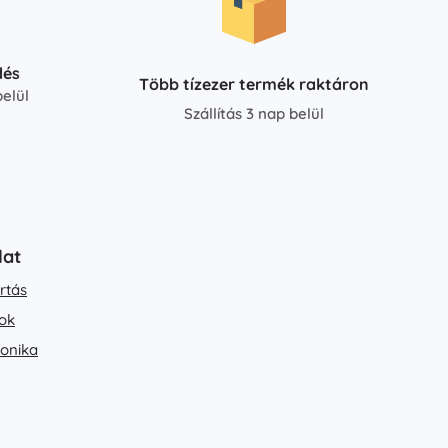
dés
Több tízezer termék raktáron
elül
Szállítás 3 nap belül
lat
rtás
ok
ronika