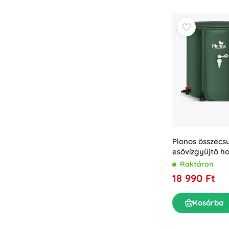
Plonos összecs
esővízgyűjtő ho
Raktáron
18 990 Ft
Kosárba