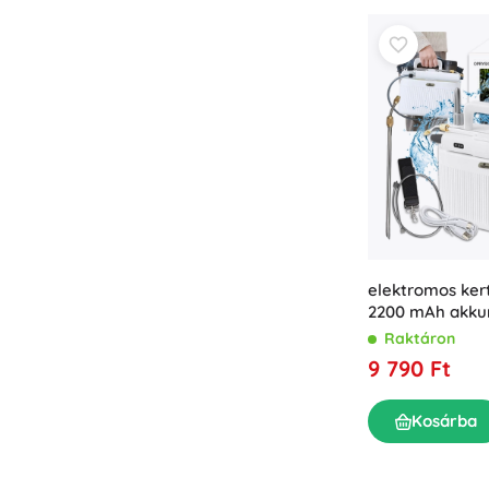
elektromos kert
2200 mAh akku
Raktáron
9 790 Ft
Kosárba