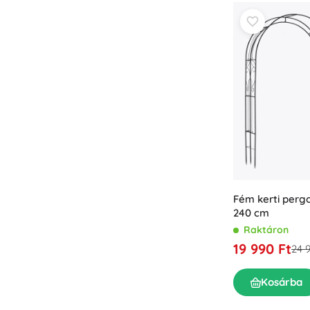
Fém kerti pergo
240 cm
Raktáron
19 990 Ft
24 
Kosárba