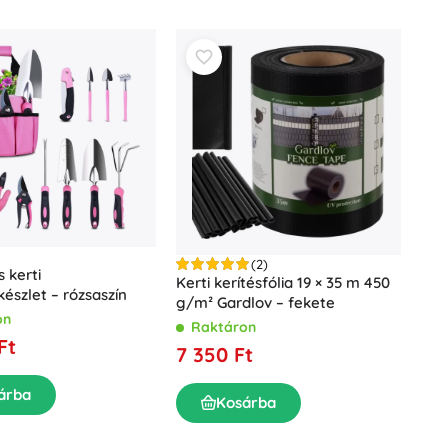
(2)
 kerti
Kerti kerítésfólia 19 × 35 m 450
észlet – rózsaszín
g/m² Gardlov – fekete
on
Raktáron
Ft
7 350 Ft
árba
Kosárba