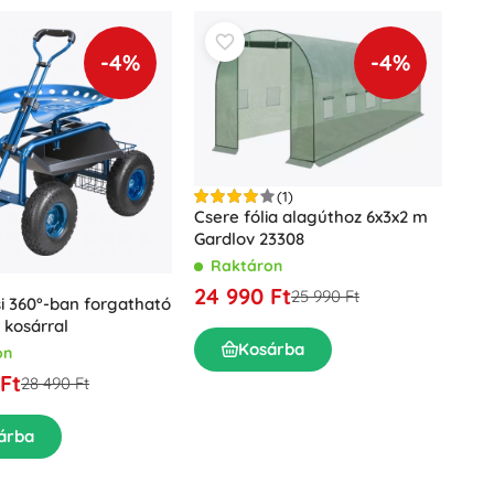
-4%
-4%
(1)
Csere fólia alagúthoz 6x3x2 m
Gardlov 23308
Raktáron
24 990 Ft
25 990 Ft
si 360°-ban forgatható
 kosárral
Kosárba
on
Ft
28 490 Ft
árba