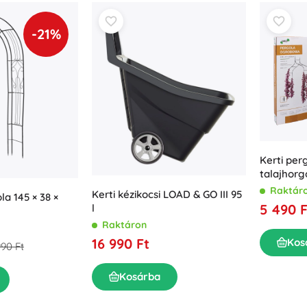
-21%
Kerti per
talajhor
Raktár
Kerti kézikocsi LOAD & GO III 95
la 145 × 38 ×
5 490 F
l
Raktáron
16 990 Ft
Kos
990 Ft
Kosárba