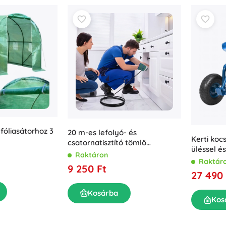
i fóliasátorhoz 3
20 m-es lefolyó- és
Kerti koc
csatornatisztító tömlő
üléssel és
adapterekkel magasnyomású
Raktáron
Raktár
mosókhoz
9 250 Ft
27 490 
Kosárba
Kos