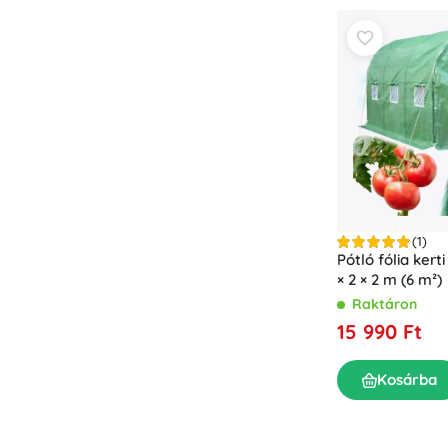
(1)
Pótló fólia kert
× 2 × 2 m (6 m²)
Raktáron
15 990 Ft
Kosárba