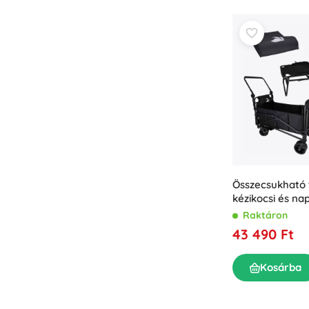
Összecsukható 
kézikocsi és na
ben LUARO
Raktáron
43 490 Ft
Kosárba