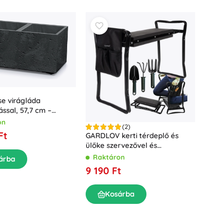
se virágláda
ssal, 57,7 cm –
on
(2)
Ft
GARDLOV kerti térdeplő és
ülőke szervezővel és
szerszámkészlettel
Raktáron
árba
9 190 Ft
Kosárba