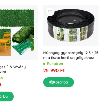
Műanyag gyepszegély 12,5 × 25
m a tiszta kerti szegélyekhez
Raktáron
ges Élő Sövény
25 990 Ft
3x1m
on
Kosárba
t
árba