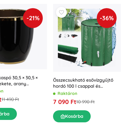
-21%
-36%
aspó 30,5 × 30,5 ×
Összecsukható esővízgyűjtő
ekete, arany
hordó 100 l csappal és
l
on
túlfolyóval
Raktáron
t
11 490 Ft
7 090 Ft
10 990 Ft
árba
Kosárba