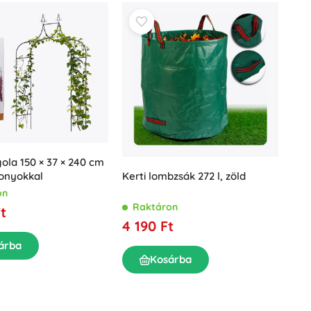
gola 150 × 37 × 240 cm
gonyokkal
Kerti lombzsák 272 l, zöld
on
Raktáron
t
4 190 Ft
árba
Kosárba