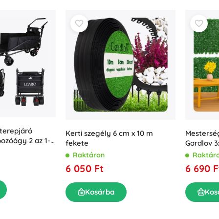
terepjáró
Kerti szegély 6 cm x 10 m
Mestersé
pozóágy 2 az 1-
fekete
Gardlov 
Raktáron
Raktár
6 050 Ft
6 690 F
Kosárba
Kos