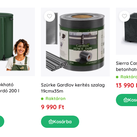
Sierra Ca
betonhatá
fekete
Raktár
13 990 
ukható
Szürke Gardlov kerítés szalag
rdó 200 l
19cmx35m
Raktáron
Kos
9 990 Ft
Kosárba