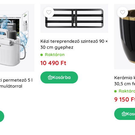
Kézi tereprendező szintező 90 ×
30 cm gyephez
Raktáron
10 490 Ft
Kosárba
Kerámia k
i permetező 5 l
30,5 cm f
mulátorral
peremme
Raktár
9 150 F
Kos