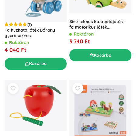
Bino teknős kalapálójáték –
(1)
fa motorikus játék
Fa húzható játék Bárány
gyerekeknek
Raktáron
gyerekeknek
3 740 Ft
Raktáron
4 040 Ft
Kosárba
Kosárba