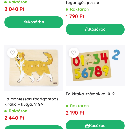
Raktáron
fogantyús puzzle
2 040 Ft
Raktáron
1 790 Ft
Kosárba
Kosárba
Fa kirakó számokkal 0–9
Fa Montessori fogógombos
kirakó – kutya, VIGA
Raktáron
Raktáron
2 190 Ft
2 440 Ft
Kosárba