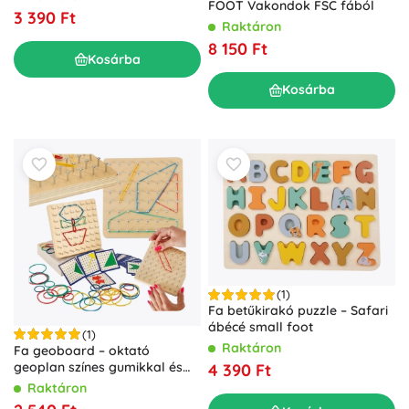
FOOT Vakondok FSC fából
3 390 Ft
Raktáron
8 150 Ft
Kosárba
Kosárba
(1)
Fa betűkirakó puzzle – Safari
ábécé small foot
(1)
Raktáron
Fa geoboard – oktató
geoplan színes gumikkal és
4 390 Ft
mintakártyákkal
Raktáron