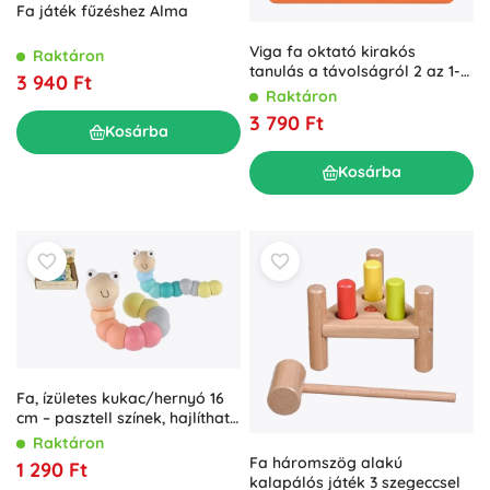
Fa játék fűzéshez Alma
Viga fa oktató kirakós
Raktáron
tanulás a távolságról 2 az 1-
3 940 Ft
ben
Raktáron
3 790 Ft
Kosárba
Kosárba
Fa, ízületes kukac/hernyó 16
cm – pasztell színek, hajlítható
baba játék
Raktáron
Fa háromszög alakú
1 290 Ft
kalapálós játék 3 szegeccsel