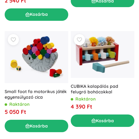
2 540 Ft
Kosárba
Kosárba
CUBIKA kalapálós pad
Small foot fa motorikus játék
felugró bohócokkal
egyensúlyozó cica
Raktáron
Raktáron
4 390 Ft
5 050 Ft
Kosárba
Kosárba