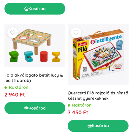
Kosárba
Fa alakválogató betét lucy &
leo (5 darab)
Raktáron
Quercetti Filò rajzoló és hímző
2 940 Ft
készlet gyerekeknek
Raktáron
Kosárba
7 450 Ft
Kosárba