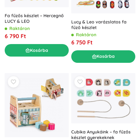
Fa fűzős készlet – Hercegnő
LUCY & LEO
Lucy & Leo varázslatos fa
fűző készlet
Raktáron
Raktáron
6 790 Ft
6 750 Ft
Kosárba
Kosárba
Cubika Anyukáink – fa fűzős
készlet gyerekeknek