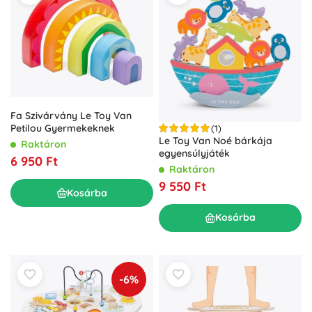
Fa Szivárvány Le Toy Van
Petilou Gyermekeknek
(1)
Le Toy Van Noé bárkája
Raktáron
egyensúlyjáték
6 950 Ft
Raktáron
9 550 Ft
Kosárba
Kosárba
-6%