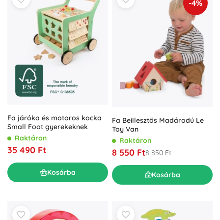
-4%
Fa járóka és motoros kocka
Fa Beillesztős Madárodú Le
Small Foot gyerekeknek
Toy Van
Raktáron
Raktáron
35 490 Ft
8 550 Ft
8 850 Ft
Kosárba
Kosárba