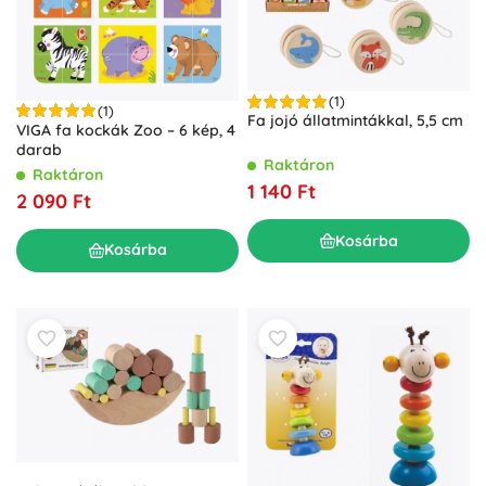
(1)
(1)
Fa jojó állatmintákkal, 5,5 cm
VIGA fa kockák Zoo – 6 kép, 4
darab
Raktáron
Raktáron
1 140 Ft
2 090 Ft
Kosárba
Kosárba