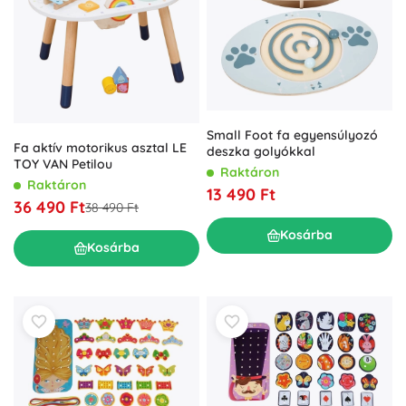
Small Foot fa egyensúlyozó
Fa aktív motorikus asztal LE
deszka golyókkal
TOY VAN Petilou
Raktáron
Raktáron
13 490 Ft
36 490 Ft
38 490 Ft
Kosárba
Kosárba