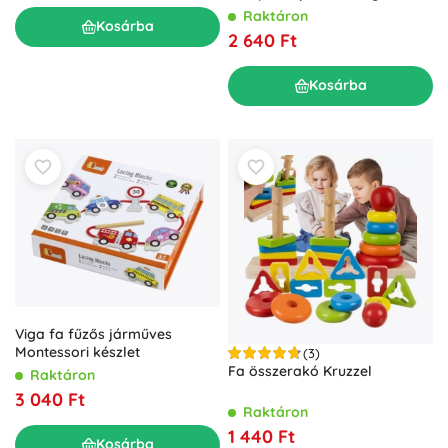
Raktáron
Kosárba
2 640 Ft
Kosárba
Viga fa fűzős járműves
Montessori készlet
(3)
Fa összerakó Kruzzel
Raktáron
3 040 Ft
Raktáron
1 440 Ft
Kosárba