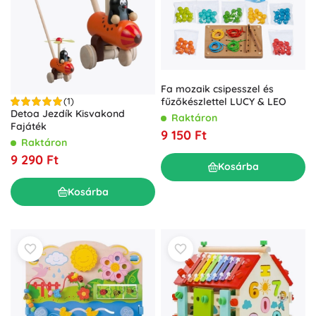
Fa mozaik csipesszel és
fűzőkészlettel LUCY & LEO
(1)
Detoa Jezdík Kisvakond
Raktáron
Fajáték
9 150 Ft
Raktáron
9 290 Ft
Kosárba
Kosárba