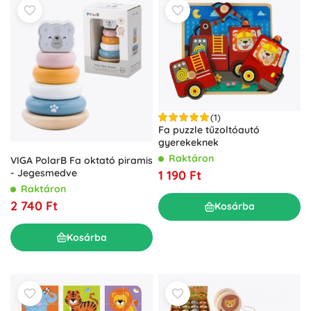
(1)
Fa puzzle tűzoltóautó
gyerekeknek
Raktáron
VIGA PolarB Fa oktató piramis
- Jegesmedve
1 190 Ft
Raktáron
2 740 Ft
Kosárba
Kosárba