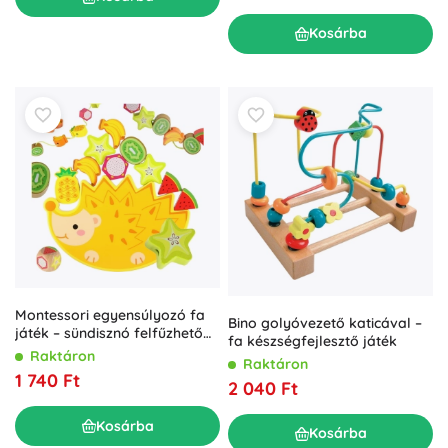
Kosárba
Montessori egyensúlyozó fa
Bino golyóvezető katicával –
játék – sündisznó felfűzhető
fa készségfejlesztő játék
gyümölcskockákkal
Raktáron
Raktáron
1 740 Ft
2 040 Ft
Kosárba
Kosárba