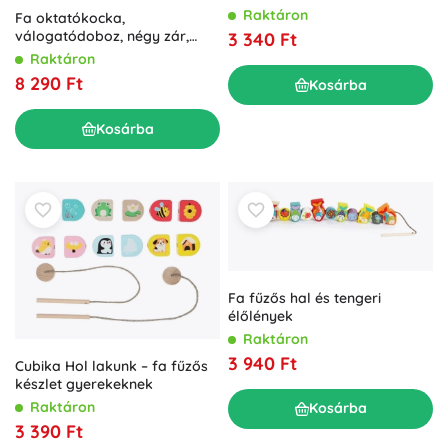
Raktáron
Fa oktatókocka,
válogatódoboz, négy zár,
3 340 Ft
fogantyú
Raktáron
8 290 Ft
Kosárba
Kosárba
Fa fűzős hal és tengeri
élőlények
Raktáron
3 940 Ft
Cubika Hol lakunk – fa fűzős
készlet gyerekeknek
Raktáron
Kosárba
3 390 Ft