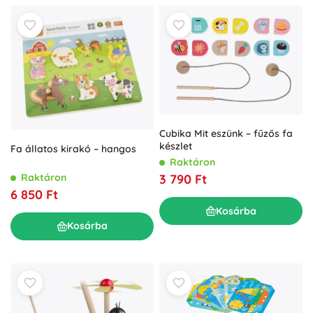
Cubika Mit eszünk – fűzős fa
készlet
Fa állatos kirakó – hangos
Raktáron
Raktáron
3 790 Ft
6 850 Ft
Kosárba
Kosárba