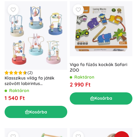
Viga fa fűzős kockák Safari
ZOO
(2)
Raktáron
Klasszikus világ fa játék
szövött labirintus
2 990 Ft
gyerekeknek
Raktáron
1 540 Ft
Kosárba
Kosárba