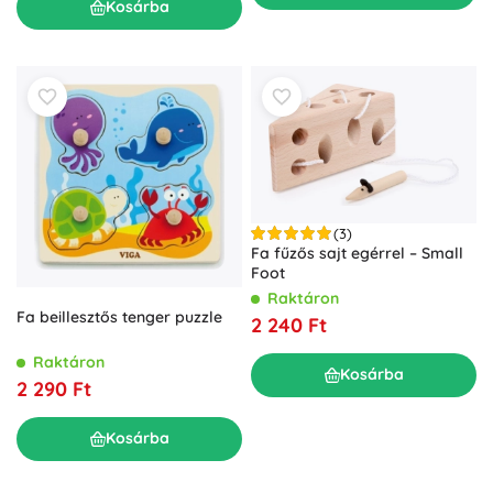
Kosárba
(3)
Fa fűzős sajt egérrel – Small
Foot
Raktáron
Fa beillesztős tenger puzzle
2 240 Ft
Raktáron
Kosárba
2 290 Ft
Kosárba