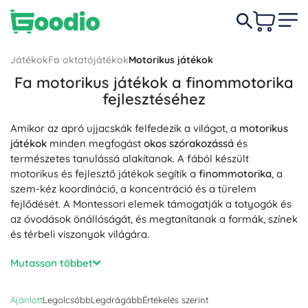
Játékok
Fa oktatójátékok
Motorikus játékok
Fa motorikus játékok a finommotorika
fejlesztéséhez
Amikor az apró ujjacskák felfedezik a világot, a
motorikus
játékok
minden megfogást
okos szórakozássá
és
természetes tanulássá alakítanak. A fából készült
motorikus és fejlesztő játékok segítik a
finommotorika
, a
szem-kéz koordináció, a koncentráció és a türelem
fejlődését. A Montessori elemek támogatják a totyogók és
az óvodások önállóságát, és megtanítanak a formák, színek
és térbeli viszonyok világára.
E kategóriában találsz motorikus kockákat,
Mutasson többet
drótlabirintusokat gyöngyökkel, bedobós és válogató
dobozokat, fűzős játékokat, fűzhető gyöngyöket, zárakat
Ajánlott
Legolcsóbb
Legdrágább
Értékelés szerint
és reteszeket, kalapálós játékokat és kirakókat – mindent