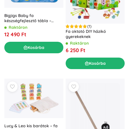
Bigjigs Baby fa
készségfejlesztő tábla –
Virágok
(1)
Raktáron
Fa oktató DIY házikó
12 490 Ft
gyerekeknek
Raktáron
Kosárba
6 250 Ft
Kosárba
Lucy & Leo kis barátok – fa