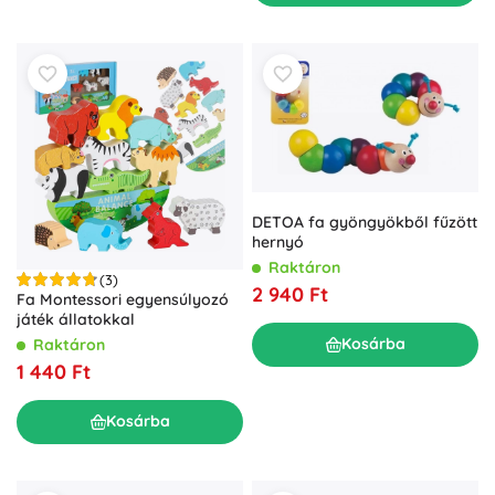
DETOA fa gyöngyökből fűzött
hernyó
Raktáron
(3)
2 940 Ft
Fa Montessori egyensúlyozó
játék állatokkal
Kosárba
Raktáron
1 440 Ft
Kosárba