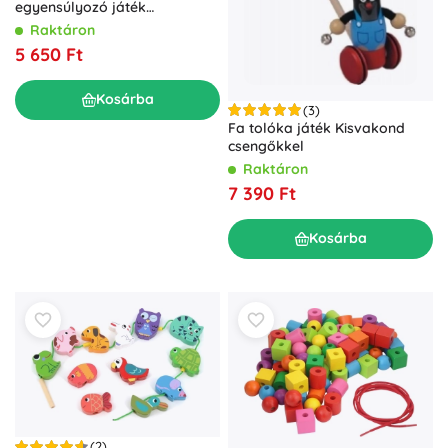
egyensúlyozó játék
mintakártyákkal, 33 darab
Raktáron
5 650 Ft
Kosárba
(3)
Fa tolóka játék Kisvakond
csengőkkel
Raktáron
7 390 Ft
Kosárba
(2)