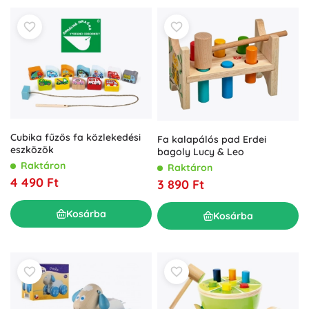
Cubika fűzős fa közlekedési
Fa kalapálós pad Erdei
eszközök
bagoly Lucy & Leo
Raktáron
Raktáron
4 490 Ft
3 890 Ft
Kosárba
Kosárba