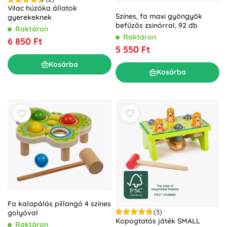
Vilac húzóka állatok
Színes, fa maxi gyöngyök
gyerekeknek
befűzős zsinórral, 92 db
Raktáron
Raktáron
6 850 Ft
5 550 Ft
Kosárba
Kosárba
Fa kalapálós pillangó 4 színes
(3)
golyóval
Kopogtatós játék SMALL
Raktáron