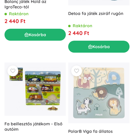
Balanç játék Hold az
IgroTeco-tól
Detoa fa játék zsiráf rugón
Raktáron
2 440 Ft
Raktáron
2 440 Ft
Kosárba
Kosárba
Fa beillesztős játékom - Első
autóim
PolarB Viga fa állatos