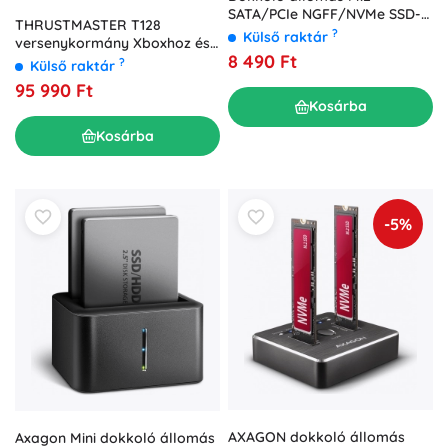
SATA/PCIe NGFF/NVMe SSD-
THRUSTMASTER T128
hez USB 3.1 csatlakozással
?
Külső raktár
versenykormány Xboxhoz és
8 490 Ft
PC-hez pedálokkal
?
Külső raktár
95 990 Ft
Kosárba
Kosárba
-5%
AXAGON dokkoló állomás
Axagon Mini dokkoló állomás