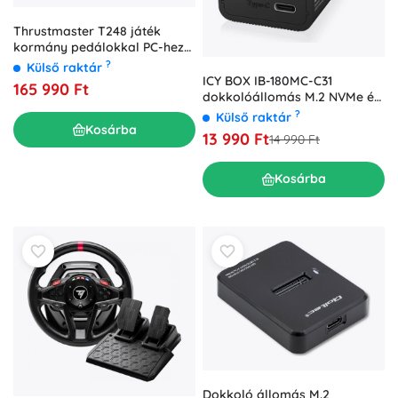
Thrustmaster T248 játék
kormány pedálokkal PC-hez
és Xboxhoz
?
Külső raktár
ICY BOX IB-180MC-C31
165 990 Ft
dokkolóállomás M.2 NVMe és
SATA SSD-hez, USB 3.2 Gen 2
?
Külső raktár
Type‑C, alumínium
Kosárba
13 990 Ft
14 990 Ft
Kosárba
Dokkoló állomás M.2