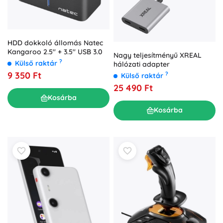
HDD dokkoló állomás Natec
Kangaroo 2.5'' + 3.5'' USB 3.0
Nagy teljesítményű XREAL
?
Külső raktár
hálózati adapter
9 350 Ft
?
Külső raktár
25 490 Ft
Kosárba
Kosárba