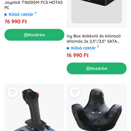
Joystick T16000M FCS HOTAS
PC
?
Külső raktár
76 990 Ft
Kosárba
Icy Box dokkoló és klónozó
állomás 2x 2,5"/3,5" SATA
HDD/SSD-hez USB 3.0-val,
?
Külső raktár
UASP-pal és SATA III-mal
16 990 Ft
Kosárba