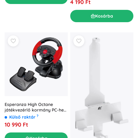
4 190 Ft
Kosárba
Esperanza High Octane
játékvezérlő kormány PC-hez
és PS3-hoz
?
Külső raktár
10 990 Ft