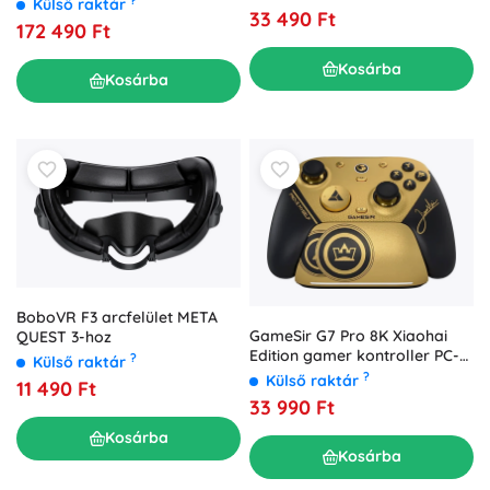
Külső raktár
33 490 Ft
172 490 Ft
Kosárba
Kosárba
BoboVR F3 arcfelület META
GameSir G7 Pro 8K Xiaohai
QUEST 3-hoz
Edition gamer kontroller PC-
?
Külső raktár
hez
?
Külső raktár
11 490 Ft
33 990 Ft
Kosárba
Kosárba