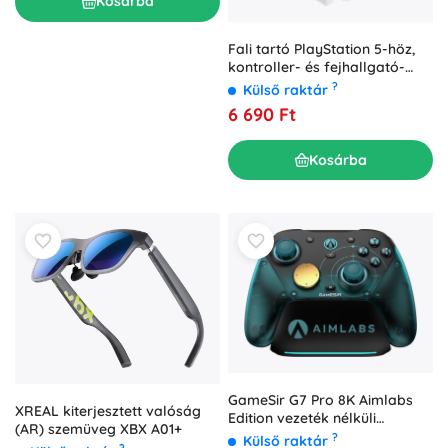
Kosárba
Fali tartó PlayStation 5-höz,
kontroller- és fejhallgató-
tartókkal, NanoRS RS181,
?
Külső raktár
fehér
6 690 Ft
Kosárba
GameSir G7 Pro 8K Aimlabs
XREAL kiterjesztett valóság
Edition vezeték nélküli
(AR) szemüveg XBX A01+
kontroller PC-hez
?
Külső raktár
?