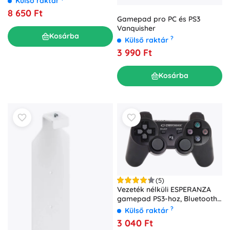
Külső raktár
8 650 Ft
Gamepad pro PC és PS3
Vanquisher
Kosárba
?
Külső raktár
3 990 Ft
Kosárba
(5)
Vezeték nélküli ESPERANZA
gamepad PS3-hoz, Bluetooth,
fekete
?
Külső raktár
3 040 Ft