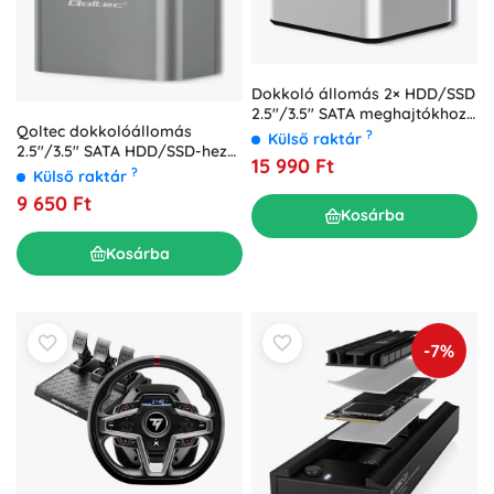
Dokkoló állomás 2× HDD/SSD
2.5"/3.5" SATA meghajtókhoz
Qoltec dokkolóállomás
USB 3.0-val és offline
?
Külső raktár
2.5"/3.5" SATA HDD/SSD-hez
klónozással
15 990 Ft
USB 3.0-val
?
Külső raktár
9 650 Ft
Kosárba
Kosárba
-7%