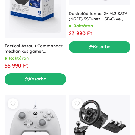
Dokkolóállomás 2× M.2 SATA
(NGFF) SSD-hez USB‑C-vel,
Qoltec
Raktáron
23 990 Ft
Tactical Assault Commander
Kosárba
mechanikus gamer
billentyűzet PS5-höz, PS4-hez
Raktáron
és PC-hez
55 990 Ft
Kosárba