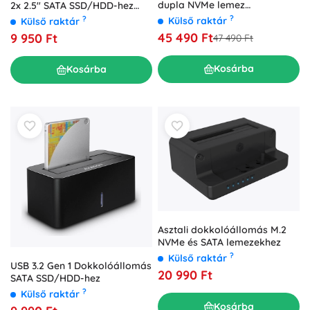
dupla NVMe lemez
2x 2.5" SATA SSD/HDD-hez
klónozására USB-C
klónozási funkcióval
?
?
Külső raktár
Külső raktár
45 490 Ft
9 950 Ft
47 490 Ft
Kosárba
Kosárba
Asztali dokkolóállomás M.2
NVMe és SATA lemezekhez
?
Külső raktár
USB 3.2 Gen 1 Dokkolóállomás
20 990 Ft
SATA SSD/HDD-hez
?
Külső raktár
Kosárba