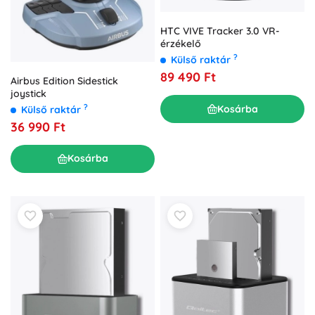
HTC VIVE Tracker 3.0 VR-
érzékelő
?
Külső raktár
89 490 Ft
Airbus Edition Sidestick
joystick
?
Kosárba
Külső raktár
36 990 Ft
Kosárba