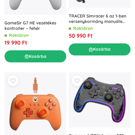
TRACER Simracer 6 az 1-ben
versenykormány manuális
GameSir G7 HE vezetékes
váltóval
Raktáron
kontroller – fehér
50 990 Ft
Raktáron
19 990 Ft
Kosárba
Kosárba