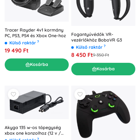
Tracer Rayder 4v1 kormány
Fogantyúvédők VR-
PC, PS3, PS4 és Xbox One-hoz
vezérlőkhöz BoboVR G3
?
Külső raktár
?
Külső raktár
19 490 Ft
8 450 Ft
9 350 Ft
Kosárba
Kosárba
Akyga 135 w-os tápegység
xbox one konzolhoz (12 v /
10,83 a, 5vsb / 1 a)
?