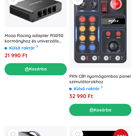
Moza Racing adapter RS050
kormányhoz és univerzális
hub
?
Külső raktár
21 990 Ft
Kosárba
PXN CB1 nyomógombos panel
szimulátorokhoz
?
Külső raktár
32 990 Ft
Kosárba