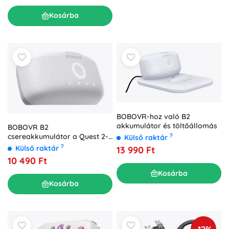
Kosárba
BOBOVR-hoz való B2
akkumulátor és töltőállomás
BOBOVR B2
csereakkumulátor a Quest 2-
?
Külső raktár
höz
?
Külső raktár
13 990 Ft
10 490 Ft
Kosárba
Kosárba
-12%