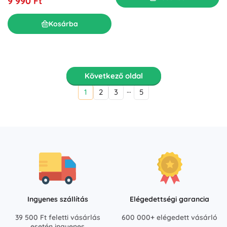
9 990 Ft
Kosárba
Következő oldal
…
1
2
3
5
Ingyenes szállítás
Elégedettségi garancia
39 500 Ft feletti vásárlás
600 000+ elégedett vásárló
esetén ingyenes