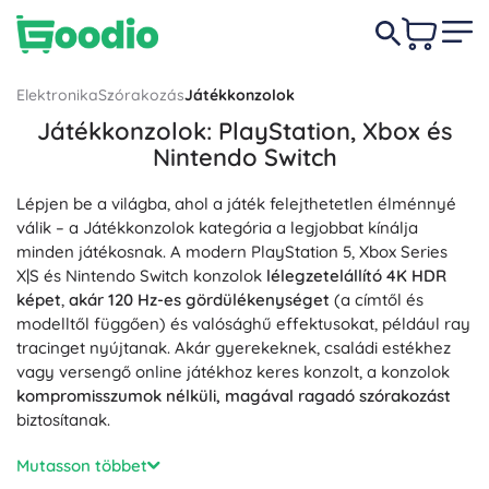
Elektronika
Szórakozás
Játékkonzolok
Játékkonzolok: PlayStation, Xbox és
Nintendo Switch
Lépjen be a világba, ahol a játék felejthetetlen élménnyé
válik – a Játékkonzolok kategória a legjobbat kínálja
minden játékosnak. A modern PlayStation 5, Xbox Series
X|S és Nintendo Switch konzolok
lélegzetelállító 4K HDR
képet
,
akár 120 Hz-es gördülékenységet
(a címtől és
modelltől függően) és valósághű effektusokat, például ray
tracinget nyújtanak. Akár gyerekeknek, családi estékhez
vagy versengő online játékhoz keres konzolt, a konzolok
kompromisszumok nélküli, magával ragadó szórakozást
biztosítanak.
Erős processzorok és grafikus chipek, valamint a
gyors
Mutasson többet
SSD tárhely
minimálisra csökkentik a betöltési időt,