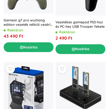
Gamesir g7 pro wuchang
Vezetékes gamepad PS3-hoz
edition vezeték nélküli vezérlő
és PC-hez USB Trooper fekete
xboxhoz és pc-hez
Raktáron
Raktáron
43 490 Ft
2 490 Ft
Kosárba
Kosárba