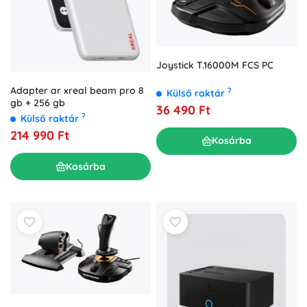
Joystick T.16000M FCS PC
Adapter ar xreal beam pro 8
?
Külső raktár
gb + 256 gb
36 490 Ft
?
Külső raktár
214 990 Ft
Kosárba
Kosárba