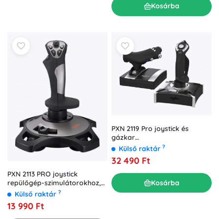
Kosárba
PXN 2119 Pro joystick és
gázkar
repülőszimulátorokhoz
?
Külső raktár
32 490 Ft
PXN 2113 PRO joystick
Kosárba
repülőgép-szimulátorokhoz,
vibrációval
?
Külső raktár
13 990 Ft