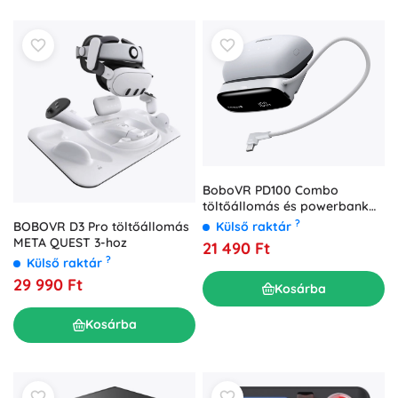
BoboVR PD100 Combo
töltőállomás és powerbank
B100 akkumulátorokhoz
?
BOBOVR D3 Pro töltőállomás
Külső raktár
META QUEST 3-hoz
21 490 Ft
?
Külső raktár
29 990 Ft
Kosárba
Kosárba