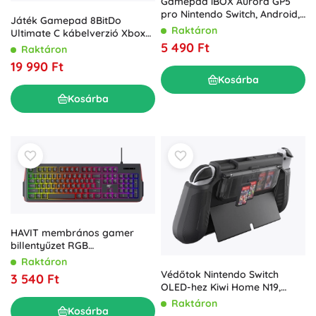
Gamepad iBOX Aurora GP5
pro Nintendo Switch, Android,
Játék Gamepad 8BitDo
iOS, Windows
Raktáron
Ultimate C kábelverzió Xbox
számára
5 490 Ft
Raktáron
19 990 Ft
Kosárba
Kosárba
HAVIT membrános gamer
billentyűzet RGB
háttérvilágítással
Raktáron
Védőtok Nintendo Switch
3 540 Ft
OLED-hez Kiwi Home N19,
fekete
Raktáron
Kosárba