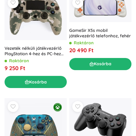
GameSir X5s mobil
játékvezérlő telefonhoz, fehér
Raktáron
Vezeték nélküli játékvezérlő
20 490 Ft
PlayStation 4-hez és PC-hez
terepmintás dizájnnal
Raktáron
Kosárba
9 250 Ft
Kosárba