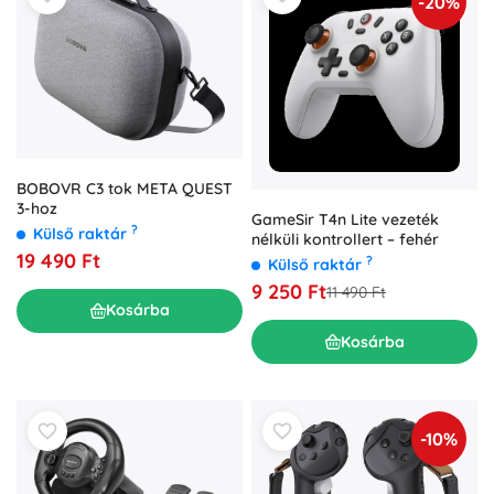
-20%
BOBOVR C3 tok META QUEST
3-hoz
GameSir T4n Lite vezeték
?
Külső raktár
nélküli kontrollert – fehér
19 490 Ft
?
Külső raktár
9 250 Ft
11 490 Ft
Kosárba
Kosárba
-10%