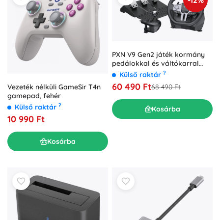
PXN V9 Gen2 játék kormány
pedálokkal és váltókarral
(PC, PlayStation, Xbox, Switch)
?
Külső raktár
60 490 Ft
Vezeték nélküli GameSir T4n
68 490 Ft
gamepad, fehér
?
Külső raktár
Kosárba
10 990 Ft
Kosárba