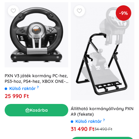
-9%
PXN V3 játék kormány PC-hez,
PS3-hoz, PS4-hez, XBOX ONE-
hoz és SWITCH-hez
?
Külső raktár
25 990 Ft
Állítható kormányállvány PXN
Kosárba
A9 (fekete)
?
Külső raktár
31 490 Ft
34 490 Ft