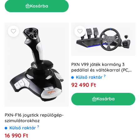
Kosárba
PXN V99 játék kormány 3
pedállal és váltókarral (PC,
PS3, PS4, Xbox One, Switch)
?
Külső raktár
92 490 Ft
Kosárba
PXN-F16 joystick repülőgép-
szimulátorokhoz
?
Külső raktár
16 990 Ft