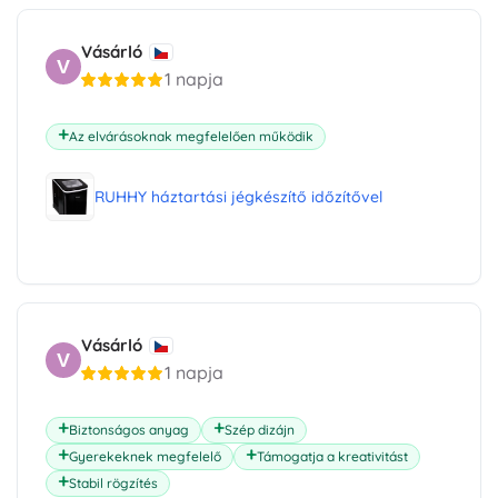
Vásárló
V
1 napja
Az elvárásoknak megfelelően működik
RUHHY háztartási jégkészítő időzítővel
Vásárló
V
1 napja
Biztonságos anyag
Szép dizájn
Gyerekeknek megfelelő
Támogatja a kreativitást
Stabil rögzítés