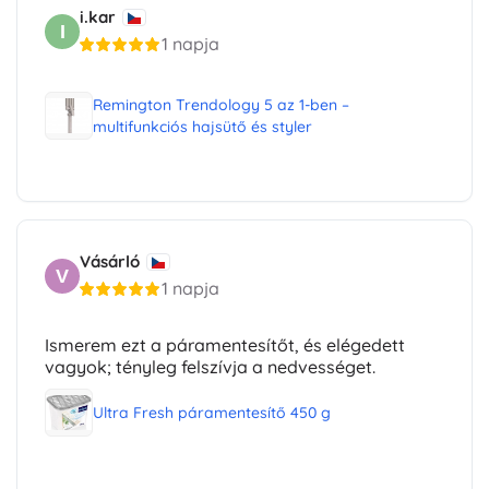
i.kar
I
1 napja
Remington Trendology 5 az 1-ben –
multifunkciós hajsütő és styler
Vásárló
V
1 napja
Ismerem ezt a páramentesítőt, és elégedett
vagyok; tényleg felszívja a nedvességet.
Ultra Fresh páramentesítő 450 g