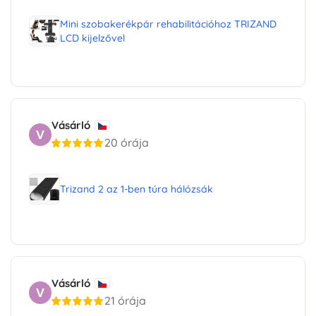
Mini szobakerékpár rehabilitációhoz TRIZAND
LCD kijelzővel
Vásárló
V
20 órája
Trizand 2 az 1-ben túra hálózsák
Vásárló
V
21 órája