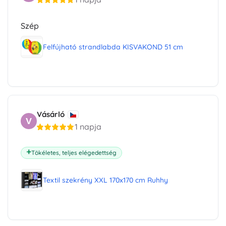
Szép
Felfújható strandlabda KISVAKOND 51 cm
Vásárló
V
1 napja
Tökéletes, teljes elégedettség
Textil szekrény XXL 170x170 cm Ruhhy