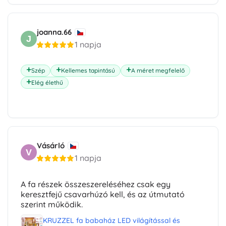
joanna.66
J
1 napja
Szép
Kellemes tapintású
A méret megfelelő
Elég élethű
Vásárló
V
1 napja
A fa részek összeszereléséhez csak egy
keresztfejű csavarhúzó kell, és az útmutató
szerint működik.
KRUZZEL fa babaház LED világítással és