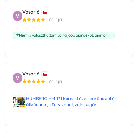
Vásárló
V
1 napja
Nem is választhattam volna jobb ajándékot, ajánlom!!!
Vásárló
V
1 napja
HUMBERG HM-171 keresztlézer bőrönddel és
állvánnyal, 4D 16 vonal, zöld sugár