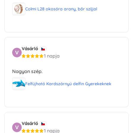
Colmi L28 okosóra arany, bőr szíjjal
Vásárló
V
1 napja
Nagyon szép.
Felfújható Kardszárnyú delfin Gyerekeknek
Vásárló
V
1 napja