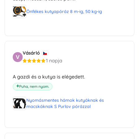
Önfékes kutyapóráz 8 m-ig, 50 kg-ig
Vásárló
V
1 napja
A gazdi és a kutya is elégedett.
Puha, nem nyom.
Nyomásmentes hámok kutyáknak és
macskáknak S Purlov pórázzal