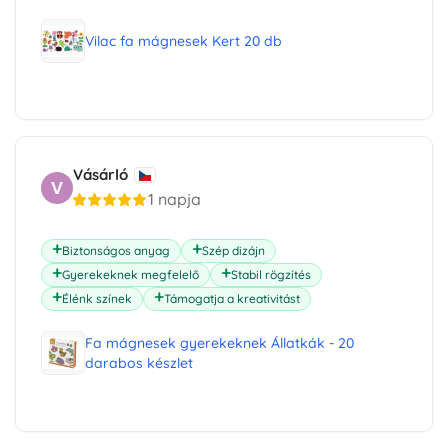
Vilac fa mágnesek Kert 20 db
Vásárló
V
1 napja
Biztonságos anyag
Szép dizájn
Gyerekeknek megfelelő
Stabil rögzítés
Élénk színek
Támogatja a kreativitást
Fa mágnesek gyerekeknek Állatkák - 20
darabos készlet