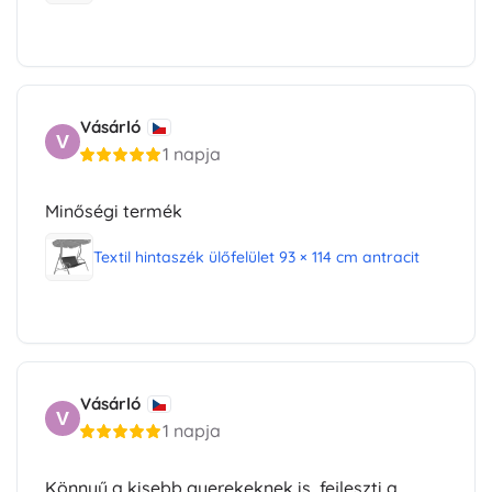
Vásárló
V
1 napja
Minőségi termék
Textil hintaszék ülőfelület 93 × 114 cm antracit
Vásárló
V
1 napja
Könnyű a kisebb gyerekeknek is, fejleszti a