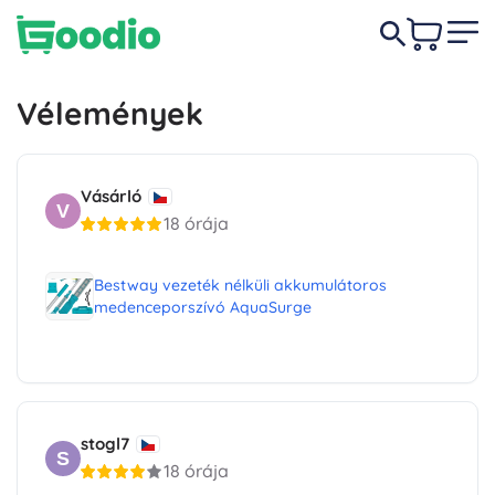
Vélemények
Vásárló
V
18 órája
Bestway vezeték nélküli akkumulátoros
medenceporszívó AquaSurge
stogl7
S
18 órája