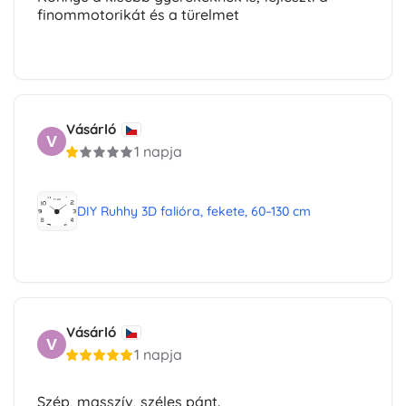
finommotorikát és a türelmet
Vásárló
V
1 napja
DIY Ruhhy 3D falióra, fekete, 60–130 cm
Vásárló
V
1 napja
Szép, masszív, széles pánt.