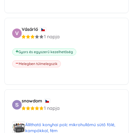
Vásárló
V
1 napja
Gyors és egyszerű kezelhetőség
Melegben túlmelegszik
snowdom
S
1 napja
Állítható konyhai polc mikrohullámú sütő fölé,
kampókkal, fém