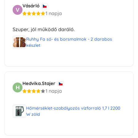
Vásárló
V
1 napja
Szuper, jól működő daráló.
Ruhhy Fa só- és borsmalmok - 2 darabos
készlet
Hedvika.Stajer
H
1 napja
Hőmérséklet-szabályozós vízforraló 1,7 l 2200
W zöld