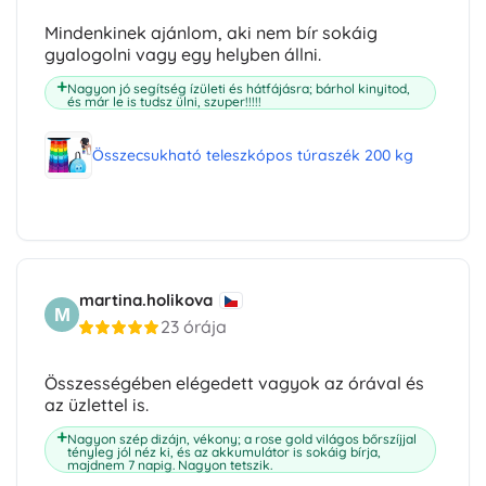
Mindenkinek ajánlom, aki nem bír sokáig
gyalogolni vagy egy helyben állni.
Nagyon jó segítség ízületi és hátfájásra; bárhol kinyitod,
és már le is tudsz ülni, szuper!!!!!
Összecsukható teleszkópos túraszék 200 kg
martina.holikova
M
23 órája
Összességében elégedett vagyok az órával és
az üzlettel is.
Nagyon szép dizájn, vékony; a rose gold világos bőrszíjjal
tényleg jól néz ki, és az akkumulátor is sokáig bírja,
majdnem 7 napig. Nagyon tetszik.