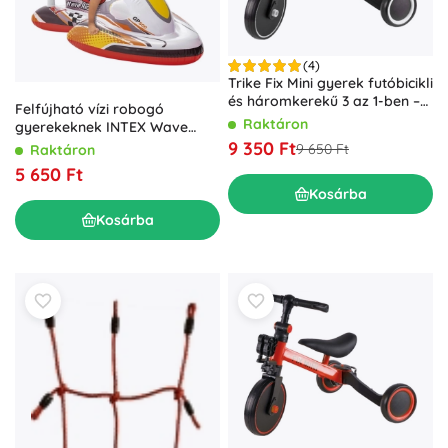
(4)
Trike Fix Mini gyerek futóbicikli
és háromkerekű 3 az 1-ben –
Felfújható vízi robogó
Fehér
Raktáron
gyerekeknek INTEX Wave
Rider GP500
9 350 Ft
9 650 Ft
Raktáron
5 650 Ft
Kosárba
Kosárba