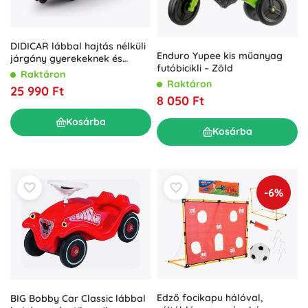
DIDICAR lábbal hajtás nélküli
Enduro Yupee kis műanyag
járgány gyerekeknek és
futóbicikli – Zöld
felnőtteknek – Rózsaszín
Raktáron
Raktáron
25 990 Ft
8 050 Ft
Kosárba
Kosárba
-6%
Edző focikapu hálóval,
BIG Bobby Car Classic lábbal