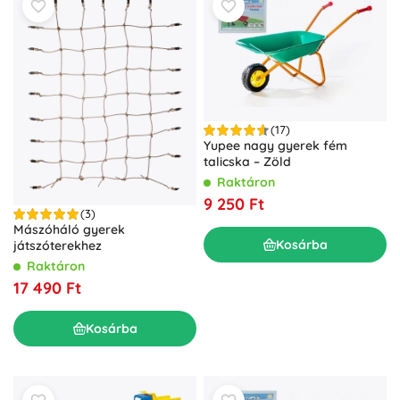
(17)
Yupee nagy gyerek fém
talicska – Zöld
Raktáron
9 250 Ft
(3)
Mászóháló gyerek
Kosárba
játszóterekhez
Raktáron
17 490 Ft
Kosárba