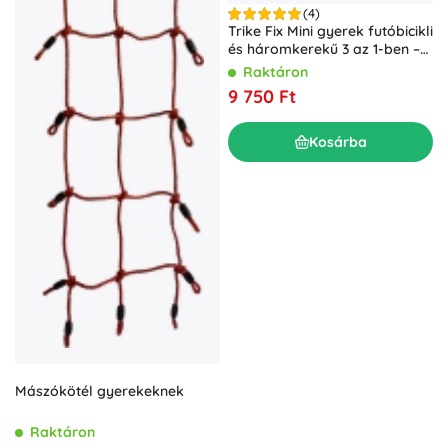
(4)
Trike Fix Mini gyerek futóbicikli
és háromkerekű 3 az 1-ben –
Piros
Raktáron
9 750 Ft
Kosárba
Mászókötél gyerekeknek
Raktáron