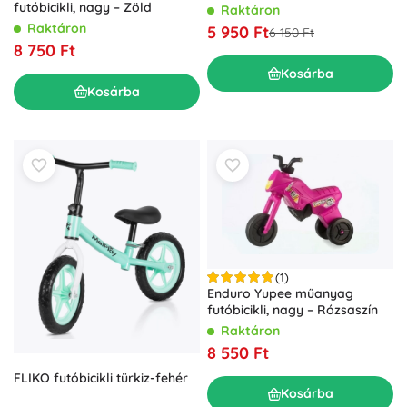
futóbicikli, nagy – Zöld
Raktáron
Raktáron
5 950 Ft
6 150 Ft
8 750 Ft
Kosárba
Kosárba
(1)
Enduro Yupee műanyag
futóbicikli, nagy – Rózsaszín
Raktáron
8 550 Ft
FLIKO futóbicikli türkiz-fehér
Kosárba