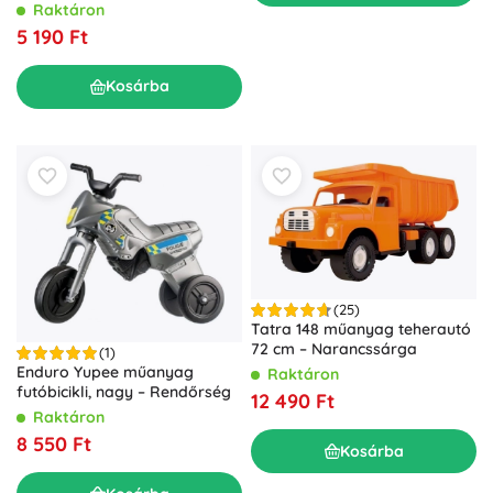
Raktáron
5 190 Ft
Kosárba
(25)
Tatra 148 műanyag teherautó
72 cm – Narancssárga
(1)
Enduro Yupee műanyag
Raktáron
futóbicikli, nagy – Rendőrség
12 490 Ft
Raktáron
8 550 Ft
Kosárba