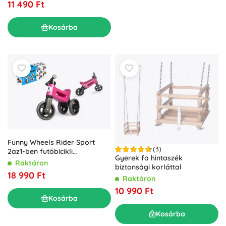
11 490 Ft
Kosárba
Funny Wheels Rider Sport
(3)
2az1-ben futóbicikli
Gyerek fa hintaszék
gyerekeknek – Rózsaszín
Raktáron
biztonsági korláttal
18 990 Ft
Raktáron
10 990 Ft
Kosárba
Kosárba