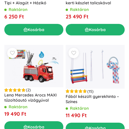
Tipi + Alagút + Házikó
kerti készlet talicskával
Raktáron
Raktáron
6 250 Ft
23 490 Ft
Kosárba
Kosárba
(2)
(15)
Lena Mercedes Arocs MAXI
Fából készült gyerekhinta –
tűzoltóautó vízágyúval
Színes
Raktáron
Raktáron
19 490 Ft
11 490 Ft
Kosárba
Kosárba