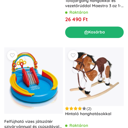
Tolójárgány hangokkal és
vezetőrúddal Maestro 3 az 1-
ben, kék
Raktáron
26 490 Ft
Kosárba
(2)
Hintaló hanghatásokkal
Felfújható vizes játszótér
Raktáron
szivárvánnyal és csúszdával