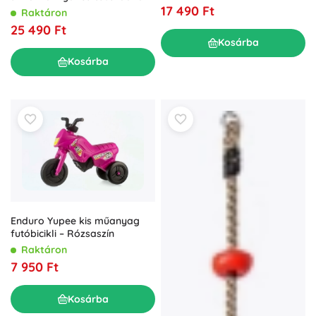
Intex
17 490 Ft
Raktáron
25 490 Ft
Kosárba
Kosárba
Enduro Yupee kis műanyag
futóbicikli – Rózsaszín
Raktáron
7 950 Ft
Kosárba