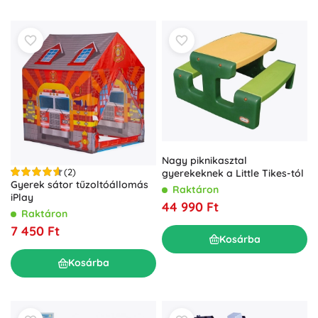
Nagy piknikasztal
(2)
gyerekeknek a Little Tikes-tól
Gyerek sátor tűzoltóállomás
Raktáron
iPlay
44 990 Ft
Raktáron
7 450 Ft
Kosárba
Kosárba