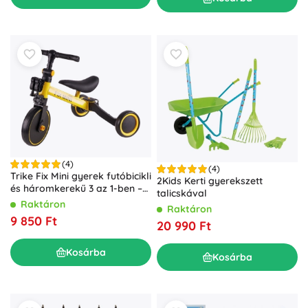
(4)
(4)
Trike Fix Mini gyerek futóbicikli
2Kids Kerti gyerekszett
és háromkerekű 3 az 1-ben –
talicskával
sárga
Raktáron
Raktáron
9 850 Ft
20 990 Ft
Kosárba
Kosárba