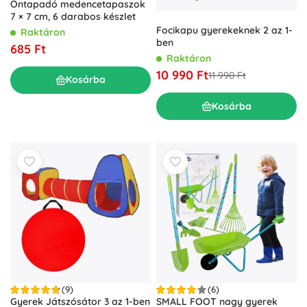
Öntapadó medencetapaszok
7 × 7 cm, 6 darabos készlet
Focikapu gyerekeknek 2 az 1-
Raktáron
ben
685 Ft
Raktáron
10 990 Ft
11 990 Ft
Kosárba
Kosárba
(9)
(6)
Gyerek Játszósátor 3 az 1-ben
SMALL FOOT nagy gyerek