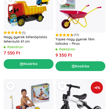
(1)
(17)
Nagy gyerek billenőplatós
Yupee nagy gyerek fém
teherautó 61 cm
talicska – Piros
Raktáron
Raktáron
7 550 Ft
9 350 Ft
Kosárba
Kosárba
-4%