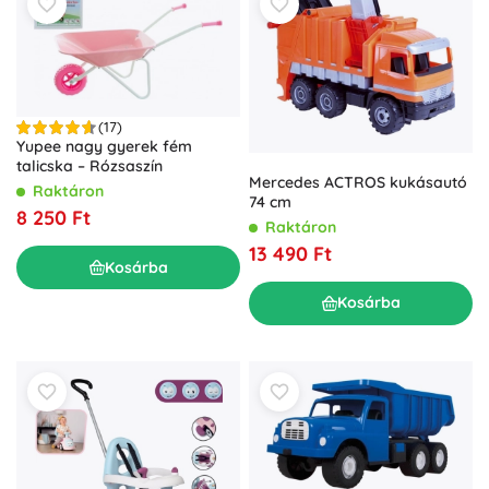
(17)
Yupee nagy gyerek fém
talicska – Rózsaszín
Mercedes ACTROS kukásautó
Raktáron
74 cm
8 250 Ft
Raktáron
13 490 Ft
Kosárba
Kosárba