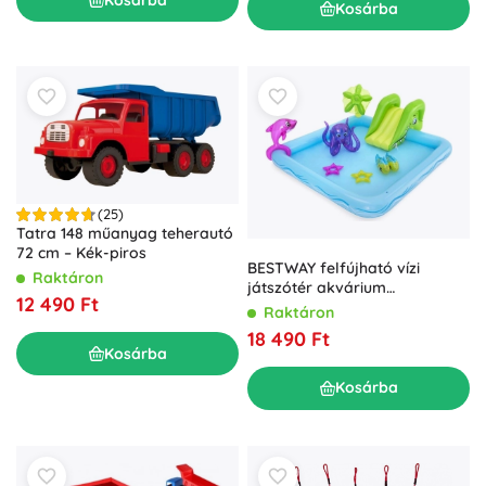
Kosárba
(25)
Tatra 148 műanyag teherautó
72 cm – Kék-piros
BESTWAY felfújható vízi
Raktáron
játszótér akvárium
12 490 Ft
motívummal
Raktáron
18 490 Ft
Kosárba
Kosárba