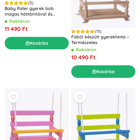
(5)
Baby Rider gyerek bob
magas háttámlával és
hevederrel
Raktáron
11 490 Ft
(15)
Fából készült gyerekhinta –
Természetes
Kosárba
Raktáron
10 490 Ft
Kosárba