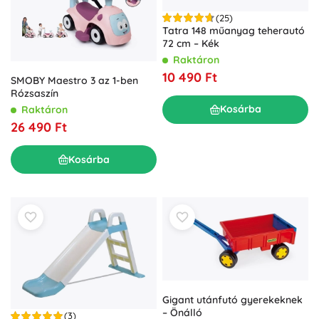
(25)
Tatra 148 műanyag teherautó
72 cm – Kék
Raktáron
10 490 Ft
SMOBY Maestro 3 az 1-ben
Rózsaszín
Kosárba
Raktáron
26 490 Ft
Kosárba
Gigant utánfutó gyerekeknek
– Önálló
(3)