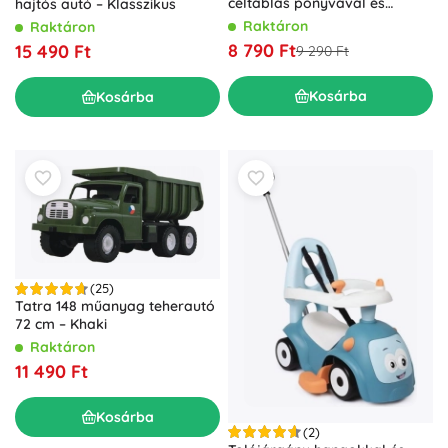
céltáblás ponyvával és
hajtós autó – Klasszikus
labdával
Raktáron
Raktáron
8 790 Ft
15 490 Ft
9 290 Ft
Kosárba
Kosárba
(25)
Tatra 148 műanyag teherautó
72 cm – Khaki
Raktáron
11 490 Ft
Kosárba
(2)