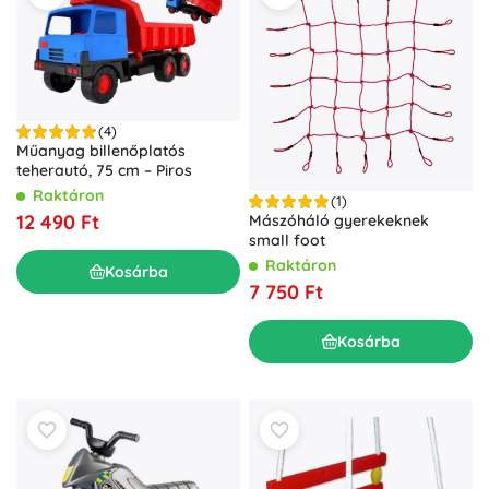
(4)
Műanyag billenőplatós
teherautó, 75 cm – Piros
Raktáron
(1)
12 490 Ft
Mászóháló gyerekeknek
small foot
Raktáron
Kosárba
7 750 Ft
Kosárba