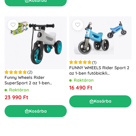
Kosárba
(1)
FUNNY WHEELS Rider Sport 2
(2)
az 1-ben futóbicikli
Funny Wheels Rider
gyerekeknek – Kék
Raktáron
SuperSport 2 az 1-ben
16 490 Ft
futóbicikli hevederrel – Fehér–
Raktáron
türkiz
23 990 Ft
Kosárba
Kosárba