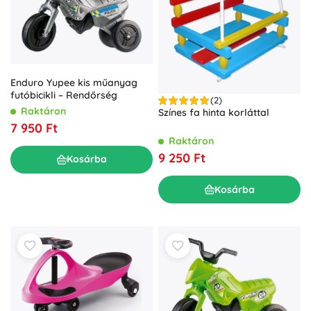
Enduro Yupee kis műanyag
futóbicikli – Rendőrség
(2)
Raktáron
Színes fa hinta korláttal
7 950 Ft
Raktáron
9 250 Ft
Kosárba
Kosárba