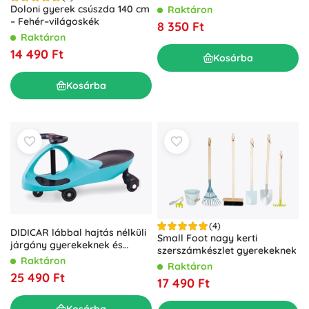
Doloni gyerek csúszda 140 cm
Raktáron
– Fehér–világoskék
8 350 Ft
Raktáron
14 490 Ft
Kosárba
Kosárba
(4)
DIDICAR lábbal hajtás nélküli
Small Foot nagy kerti
járgány gyerekeknek és
szerszámkészlet gyerekeknek
felnőtteknek – Türkiz
Raktáron
Raktáron
25 490 Ft
17 490 Ft
Kosárba