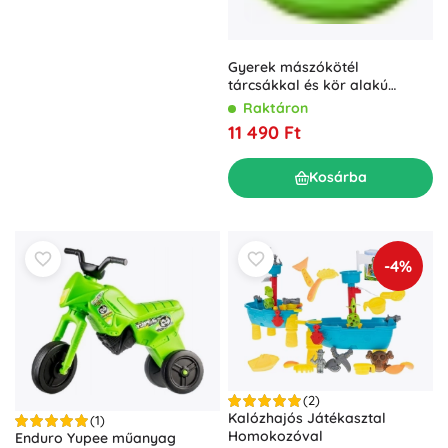
Gyerek mászókötél
tárcsákkal és kör alakú
hintával – 2Kids Toys
Raktáron
11 490 Ft
Kosárba
-4%
(2)
Kalózhajós Játékasztal
(1)
Homokozóval
Enduro Yupee műanyag