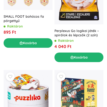
SMALL FOOT bohócos fa
pörgettyű
Raktáron
Perplexus Go logikai játék –
895 Ft
spirálok és lépcsők (2 szín)
Raktáron
Kosárba
4 040 Ft
Kosárba