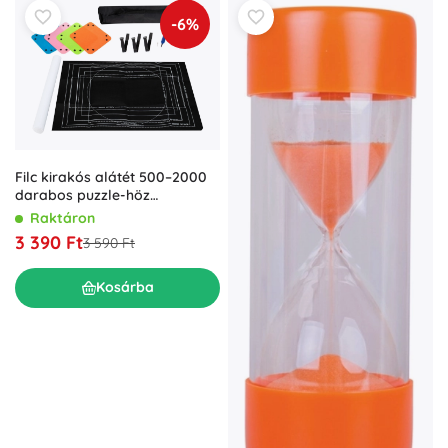
-6%
Filc kirakós alátét 500–2000
darabos puzzle-höz
felfújható tubussal
Raktáron
3 390 Ft
3 590 Ft
Kosárba