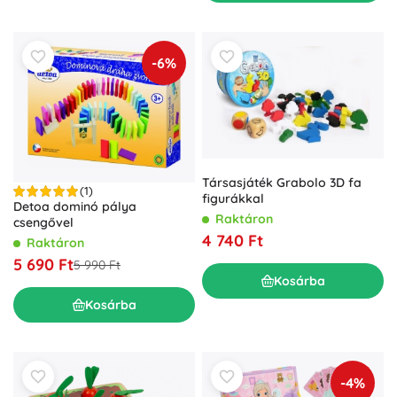
-6%
Társasjáték Grabolo 3D fa
(1)
figurákkal
Detoa dominó pálya
Raktáron
csengővel
4 740 Ft
Raktáron
5 690 Ft
5 990 Ft
Kosárba
Kosárba
-4%