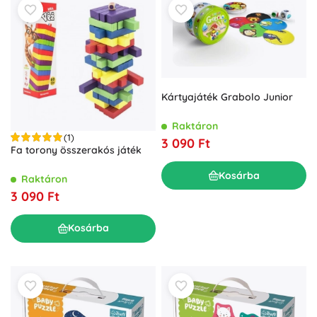
Kártyajáték Grabolo Junior
Raktáron
(1)
3 090 Ft
Fa torony összerakós játék
Kosárba
Raktáron
3 090 Ft
Kosárba