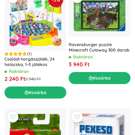
Ravensburger puzzle
Minecraft Cutaway 300 darab
(1)
Raktáron
Családi horgászjáték, 24
3 940 Ft
halacska, 1–5 játékos
Raktáron
Kosárba
2 240 Ft
2 340 Ft
Kosárba