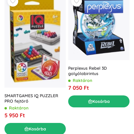
Perplexus Rebel 3D
golyólabirintus
Raktáron
7 050 Ft
SMARTGAMES IQ PUZZLER
PRO fejtörő
Kosárba
Raktáron
5 950 Ft
Kosárba