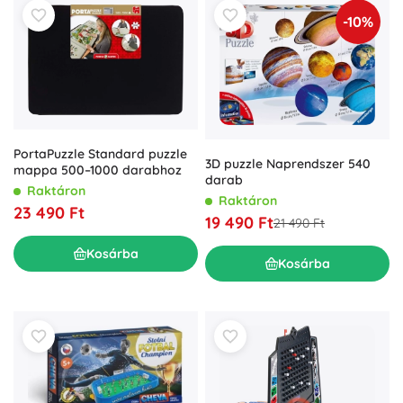
-10%
PortaPuzzle Standard puzzle
3D puzzle Naprendszer 540
mappa 500–1000 darabhoz
darab
Raktáron
Raktáron
23 490 Ft
19 490 Ft
21 490 Ft
Kosárba
Kosárba