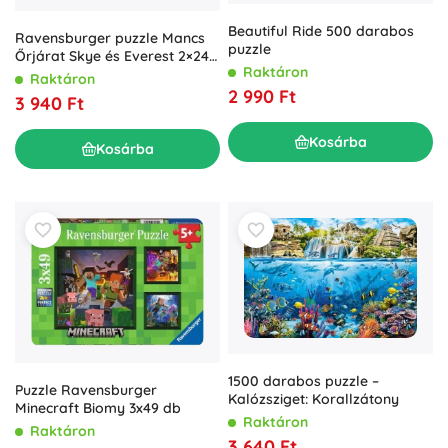
Beautiful Ride 500 darabos
Ravensburger puzzle Mancs
puzzle
Őrjárat Skye és Everest 2×24
Raktáron
darab
Raktáron
2 990 Ft
3 940 Ft
Kosárba
Kosárba
1500 darabos puzzle –
Puzzle Ravensburger
Kalózsziget: Korallzátony
Minecraft Biomy 3x49 db
Raktáron
Raktáron
3 640 Ft