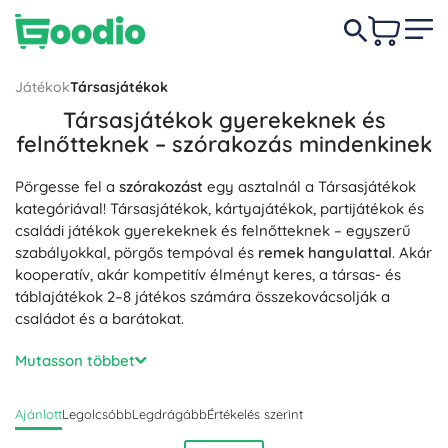
Játékok
Társasjátékok
Társasjátékok gyerekeknek és
felnőtteknek – szórakozás mindenkinek
Pörgesse fel a
szórakozást
egy asztalnál a Társasjátékok
kategóriával! Társasjátékok, kártyajátékok, partijátékok és
családi játékok gyerekeknek és felnőtteknek – egyszerű
szabályokkal, pörgős tempóval és
remek hangulattal
. Akár
kooperatív, akár kompetitív élményt keres, a társas- és
táblajátékok 2–8 játékos számára összekovácsolják a
családot és a barátokat.
Szereti a stratégiát, a dedukciót vagy az együttműködést?
Mutasson többet
Stratégiai játékok, kooperatív játékok, kvíz- és
ügyességi/reakciójátékok fejlesztik a logikus gondolkodást,
Ajánlott
Legolcsóbb
Legdrágább
Értékelés szerint
a kommunikációt és a csapatmunkát. Sok cím
magas
újrajátszhatóságot
, változatos forgatókönyveket és