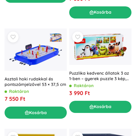
Kosárba
Puzzlika kedvenc állatok 3 az
1-ben – gyerek puzzle 3 kép,
Asztali hoki rudakkal és
50 darab
pontszámjelzővel 53 × 37,5 cm
Raktáron
Raktáron
3 990 Ft
7 550 Ft
Kosárba
Kosárba