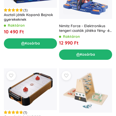
(3)
Asztali játék Kopaná Bajnok
gyerekeknek
Raktáron
Nimitz Force - Elektronikus
tengeri csaták játéka fény- és
10 490 Ft
hangeffektekkel
Raktáron
12 990 Ft
Kosárba
Kosárba
(1)