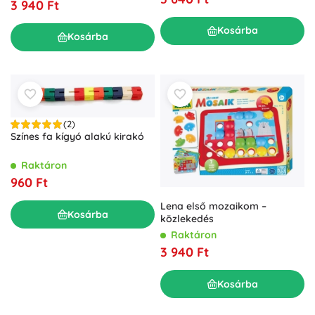
3 940 Ft
Kosárba
Kosárba
(2)
Színes fa kígyó alakú kirakó
Raktáron
960 Ft
Lena első mozaikom –
Kosárba
közlekedés
Raktáron
3 940 Ft
Kosárba