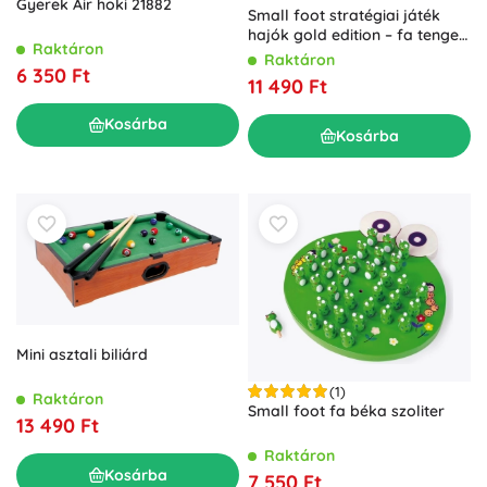
Gyerek Air hoki 21882
Small foot stratégiai játék
hajók gold edition – fa tengeri
Raktáron
csata
Raktáron
6 350 Ft
11 490 Ft
Kosárba
Kosárba
Mini asztali biliárd
(1)
Raktáron
Small foot fa béka szoliter
13 490 Ft
Raktáron
Kosárba
7 550 Ft