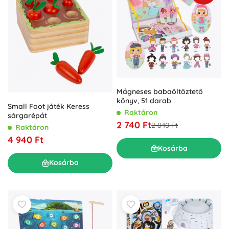
Mágneses babaöltöztető
könyv, 51 darab
Small Foot játék Keress
Raktáron
sárgarépát
2 740 Ft
2 840 Ft
Raktáron
4 940 Ft
Kosárba
Kosárba