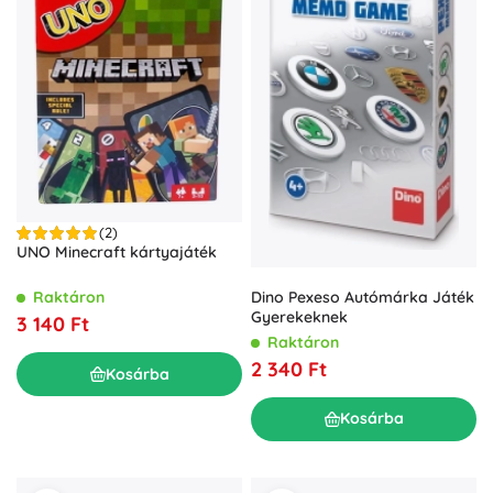
(2)
UNO Minecraft kártyajáték
Dino Pexeso Autómárka Játék
Raktáron
Gyerekeknek
3 140 Ft
Raktáron
2 340 Ft
Kosárba
Kosárba