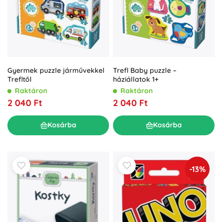
Gyermek puzzle járművekkel
Trefl Baby puzzle –
Trefltől
háziállatok 1+
Raktáron
Raktáron
2 040 Ft
2 040 Ft
Kosárba
Kosárba
-13%