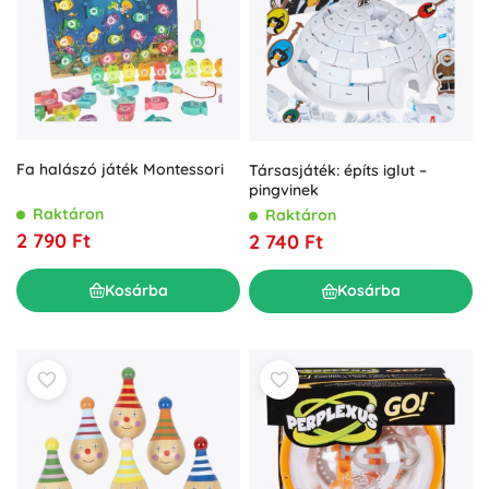
Fa halászó játék Montessori
Társasjáték: építs iglut –
pingvinek
Raktáron
Raktáron
2 790 Ft
2 740 Ft
Kosárba
Kosárba