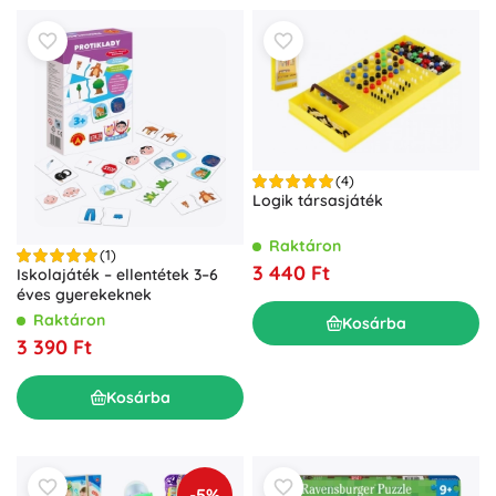
(4)
Logik társasjáték
Raktáron
(1)
3 440 Ft
Iskolajáték – ellentétek 3–6
éves gyerekeknek
Raktáron
Kosárba
3 390 Ft
Kosárba
-5%