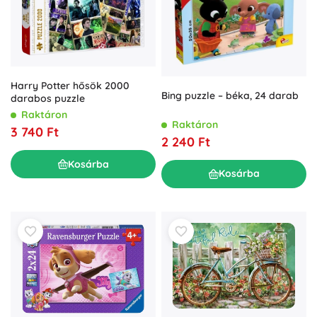
Harry Potter hősök 2000
Bing puzzle – béka, 24 darab
darabos puzzle
Raktáron
Raktáron
3 740 Ft
2 240 Ft
Kosárba
Kosárba