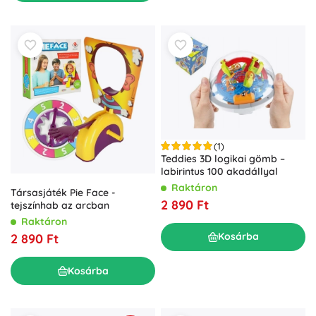
(1)
Teddies 3D logikai gömb –
labirintus 100 akadállyal
Raktáron
Társasjáték Pie Face -
2 890 Ft
tejszínhab az arcban
Raktáron
Kosárba
2 890 Ft
Kosárba