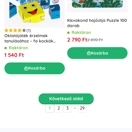
Kisvakond hajóútja Puzzle 100
darab
(1)
Raktáron
Oktatójáték érzelmek
2 790 Ft
2 890 Ft
tanulásához – fa kockák
fémdobozban
Raktáron
Kosárba
1 540 Ft
Kosárba
Következő oldal
…
1
2
3
29