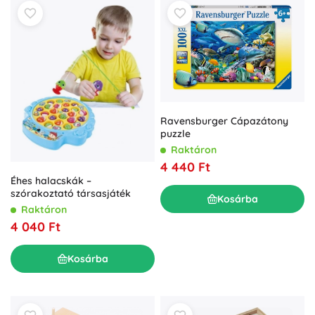
Ravensburger Cápazátony
puzzle
Raktáron
4 440 Ft
Éhes halacskák –
szórakoztató társasjáték
Kosárba
Raktáron
4 040 Ft
Kosárba