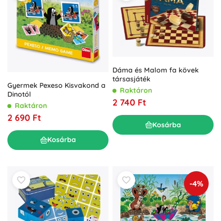
Dáma és Malom fa kövek
társasjáték
Gyermek Pexeso Kisvakond a
Raktáron
Dinotól
2 740 Ft
Raktáron
2 690 Ft
Kosárba
Kosárba
-4%