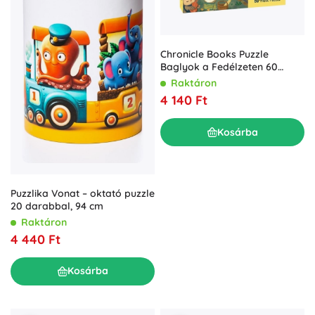
Chronicle Books Puzzle
Baglyok a Fedélzeten 60
darabos
Raktáron
4 140 Ft
Kosárba
Puzzlika Vonat – oktató puzzle
20 darabbal, 94 cm
Raktáron
4 440 Ft
Kosárba