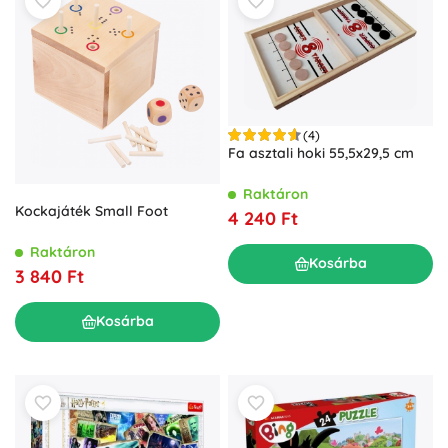
(4)
Fa asztali hoki 55,5x29,5 cm
Raktáron
Kockajáték Small Foot
4 240 Ft
Raktáron
Kosárba
3 840 Ft
Kosárba