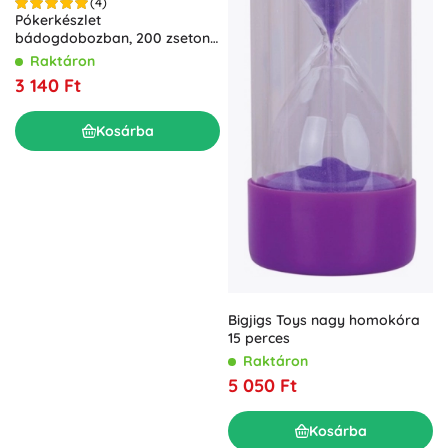
(4)
Pókerkészlet
bádogdobozban, 200 zseton
MALATEC
Raktáron
3 140 Ft
Kosárba
Bigjigs Toys nagy homokóra
15 perces
Raktáron
5 050 Ft
Kosárba