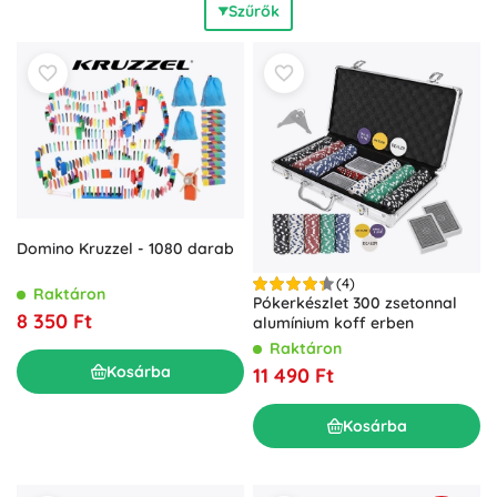
Szűrők
moduláris szabályokat kínál; mások
gyors kezdéssel
és
rövid, 15–30 perces játékidővel örvendeztetnek meg.
Hogyan válassza ki a megfelelő játékot? Vegye
figyelembe az ajánlott életkort, a játékosszámot, a témát, a
nehézséget és a játékidőt. Családi estékhez a családi és
partijátékok
egyszerű szabályokkal
a legjobbak; a
tapasztaltabb játékosoknak a stratégiai társas- és
kártyajátékok
mély taktikával
illenek. A társasjátékok
minden otthonba
felejthetetlen szórakozást
és közös
élményeket hoznak.
Domino Kruzzel - 1080 darab
(4)
Raktáron
Pókerkészlet 300 zsetonnal
8 350 Ft
alumínium koff erben
Raktáron
Kosárba
11 490 Ft
Kosárba