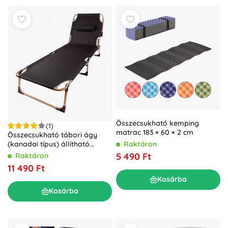
Összecsukható kemping
(1)
matrac 183 × 60 × 2 cm
Összecsukható tábori ágy
Raktáron
(kanadai típus) állítható
háttámlával, 193 cm – szürke
5 490 Ft
Raktáron
11 490 Ft
Kosárba
Kosárba