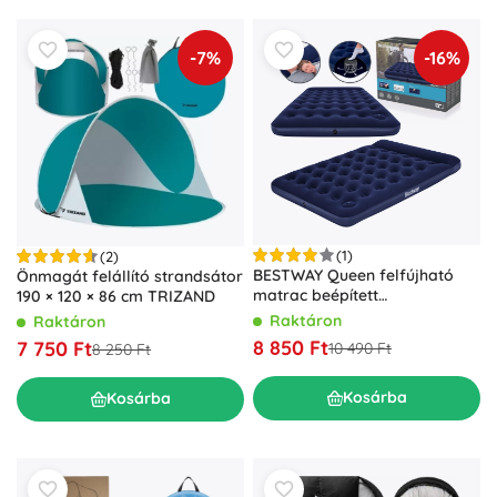
-7%
-16%
(1)
(2)
BESTWAY Queen felfújható
Önmagát felállító strandsátor
matrac beépített
190 × 120 × 86 cm TRIZAND
lábpumpával 203 × 152 × 28
Raktáron
Raktáron
cm
8 850 Ft
7 750 Ft
10 490 Ft
8 250 Ft
Kosárba
Kosárba