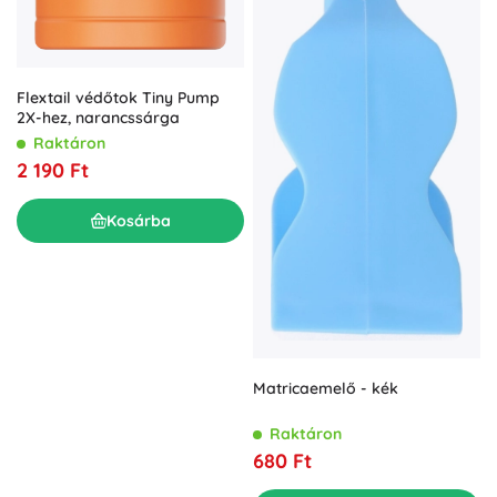
Flextail védőtok Tiny Pump
2X-hez, narancssárga
Raktáron
2 190 Ft
Kosárba
Matricaemelő - kék
Raktáron
680 Ft