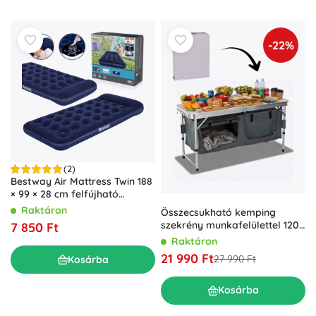
-22%
(2)
Bestway Air Mattress Twin 188
× 99 × 28 cm felfújható
matrac beépített pumpával
Raktáron
Összecsukható kemping
szekrény munkafelülettel 120
7 850 Ft
× 47 × 68 cm
Raktáron
21 990 Ft
27 990 Ft
Kosárba
Kosárba