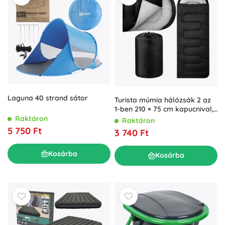
Laguna 40 strand sátor
Turista múmia hálózsák 2 az
1-ben 210 × 75 cm kapucnival,
fekete
Raktáron
Raktáron
5 750 Ft
3 740 Ft
Kosárba
Kosárba