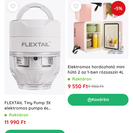
-5%
Elektromos hordozható mini
hűtő 2 az 1-ben rózsaszín 4L
Raktáron
9 550 Ft
9 950 Ft
Kosárba
FLEXTAIL Tiny Pump 3X
elektromos pumpa és
kempinglámpa, fehér
Raktáron
11 990 Ft