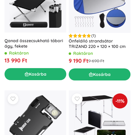
(1)
Qanad összecsukható tábori
Önfelálló strandsátor
ágy, fekete
TRIZAND 220 × 120 × 100 cm
Raktáron
Raktáron
13 990 Ft
9 190 Ft
9 690 Ft
Kosárba
Kosárba
-11%