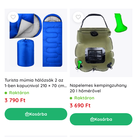
Turista múmia hálózsák 2 az
Napelemes kempingzuhany
1-ben kapucnival 210 × 70 cm,
20 l hőmérővel
kék
Raktáron
Raktáron
3 790 Ft
3 690 Ft
Kosárba
Kosárba