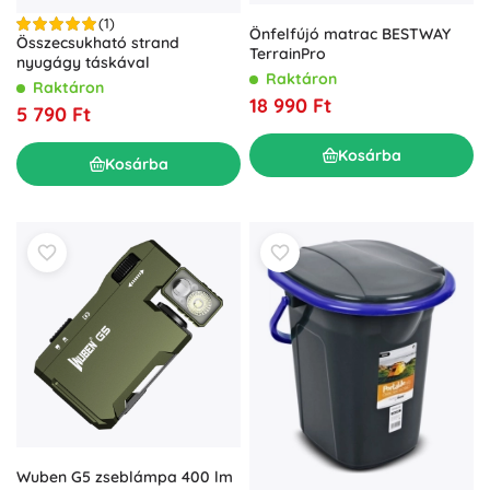
(1)
Önfelfújó matrac BESTWAY
Összecsukható strand
TerrainPro
nyugágy táskával
Raktáron
Raktáron
18 990 Ft
5 790 Ft
Kosárba
Kosárba
Wuben G5 zseblámpa 400 lm