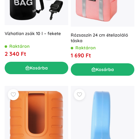
Vízhatlan zsák 10 l – fekete
Rózsaszín 24 cm ételizoláló
táska
Raktáron
Raktáron
2 340 Ft
1 690 Ft
Kosárba
Kosárba