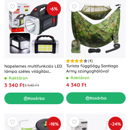
-6%
(4)
Turista függőágy Santiago
Napelemes multifunkciós LED
Army szúnyoghálóval
lámpa széles világítási
szöggel, 38 W
Raktáron
Raktáron
4 340 Ft
3 340 Ft
3 540 Ft
Kosárba
Kosárba
-18%
-24%