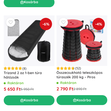
Kosárba
-6%
-4%
(52)
(8)
Összecsukható teleszkópos
Trizand 2 az 1-ben túra
túraszék 200 kg – Piros
hálózsák
Raktáron
Raktáron
2 790 Ft
5 650 Ft
2 890 Ft
5 950 Ft
Kosárba
Kosárba