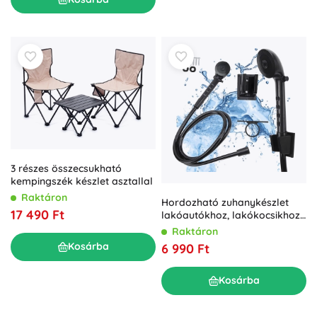
3 részes összecsukható
kempingszék készlet asztallal
Raktáron
Hordozható zuhanykészlet
17 490 Ft
lakóautókhoz, lakókocsikhoz
és hajókhoz
Raktáron
Kosárba
6 990 Ft
Kosárba