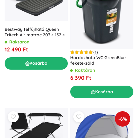
Bestway felfújható Queen
Tritech Air matrac 203 × 152 ×
25 cm, franciaágy
Raktáron
12 490 Ft
(1)
Hordozható WC GreenBlue
Kosárba
fekete-zöld
Raktáron
6 390 Ft
Kosárba
-6%