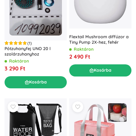
Flextail Mushroom diffúzor a
Tiny Pump 2X-hez, fehér
(1)
Pótzuhanyfej UNO 20 l
Raktáron
szolárzuhanyhoz
2 490 Ft
Raktáron
3 290 Ft
Kosárba
Kosárba