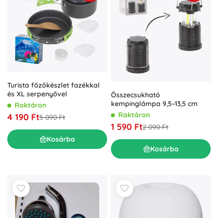
Turista főzőkészlet fazékkal
és XL serpenyővel
Összecsukható
kempinglámpa 9,5–13,5 cm
Raktáron
Raktáron
4 190 Ft
5 090 Ft
1 590 Ft
2 090 Ft
Kosárba
Kosárba