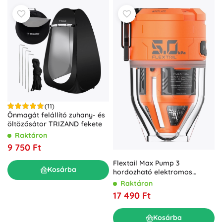
(11)
Önmagát felállító zuhany- és
öltözősátor TRIZAND fekete
Raktáron
9 750 Ft
Flextail Max Pump 3
Kosárba
hordozható elektromos
pumpa kempinglámpával,
Raktáron
narancssárga
17 490 Ft
Kosárba