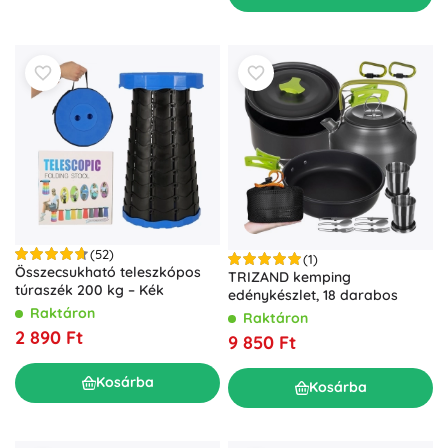
(52)
(1)
Összecsukható teleszkópos
TRIZAND kemping
túraszék 200 kg – Kék
edénykészlet, 18 darabos
Raktáron
Raktáron
2 890 Ft
9 850 Ft
Kosárba
Kosárba