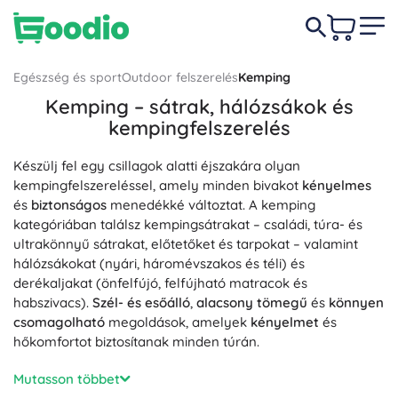
Egészség és sport
Outdoor felszerelés
Kemping
Kemping – sátrak, hálózsákok és
kempingfelszerelés
Készülj fel egy csillagok alatti éjszakára olyan
kempingfelszereléssel, amely minden bivakot
kényelmes
és
biztonságos
menedékké változtat. A kemping
kategóriában találsz kempingsátrakat – családi, túra- és
ultrakönnyű sátrakat, előtetőket és tarpokat – valamint
hálózsákokat (nyári, háromévszakos és téli) és
derékaljakat (önfelfújó, felfújható matracok és
habszivacs).
Szél- és esőálló
,
alacsony tömegű
és
könnyen
csomagolható
megoldások, amelyek
kényelmet
és
hőkomfortot biztosítanak minden túrán.
A kempingezéshez szükséges outdoor felszerelést
Mutasson többet
túrafőzők (gáz-, benzin- és szeszfőzők), gázpatronok,