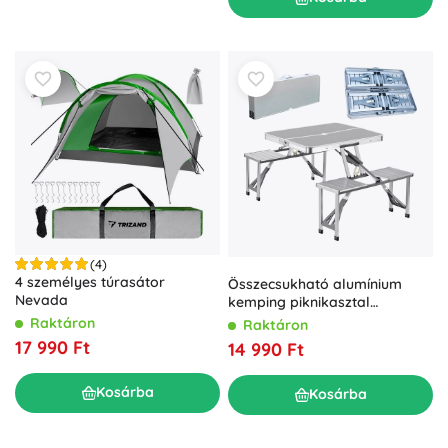
(4)
4 személyes túrasátor
Összecsukható alumínium
Nevada
kemping piknikasztal
ülőkékkel
Raktáron
Raktáron
17 990 Ft
14 990 Ft
Kosárba
Kosárba