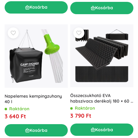
Kosárba
Kosárba
Összecsukható EVA
Napelemes kempingzuhany
habszivacs derékalj 180 × 60 ×
40 l
1 cm
Raktáron
Raktáron
3 790 Ft
3 640 Ft
Kosárba
Kosárba