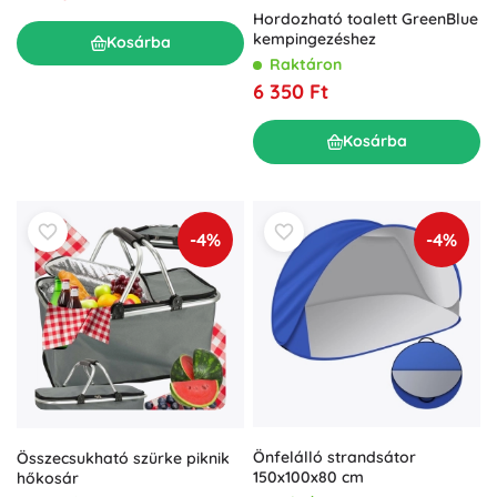
Hordozható toalett GreenBlue
kempingezéshez
Kosárba
Raktáron
6 350 Ft
Kosárba
-4%
-4%
Önfelálló strandsátor
Összecsukható szürke piknik
150x100x80 cm
hőkosár