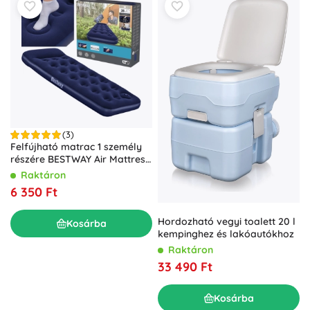
(3)
Felfújható matrac 1 személy
részére BESTWAY Air Mattress
Jr. Twin 185 × 76 × 28 cm
Raktáron
lábpumpával
6 350 Ft
Hordozható vegyi toalett 20 l
Kosárba
kempinghez és lakóautókhoz
Raktáron
33 490 Ft
Kosárba