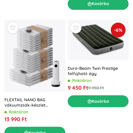
Kosárba
-6%
Dura-Beam Twin Prestige
felfújható ágy
Raktáron
9 450 Ft
9 950 Ft
FLEXTAIL NANO BAG
Kosárba
vákuumzsák-készlet
elektromos pumpával
Raktáron
13 990 Ft
Kosárba