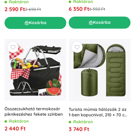
Raktáron
Raktáron
6 350 Ft
2 590 Ft
6 550 Ft
2 690 Ft
Kosárba
Kosárba
Összecsukható termokosár
Turista múmia hálózsák 2 az
piknikezéshez fekete színben
1-ben kapucnival, 210 × 70 cm,
zöld
Raktáron
Raktáron
2 440 Ft
3 740 Ft