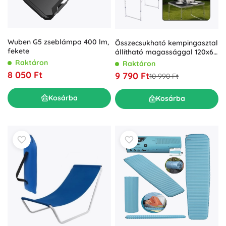
Wuben G5 zseblámpa 400 lm,
Összecsukható kempingasztal
fekete
állítható magassággal 120x60
cm
Raktáron
Raktáron
8 050 Ft
9 790 Ft
10 990 Ft
Kosárba
Kosárba