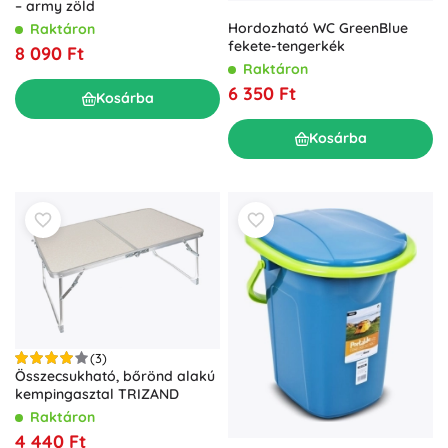
– army zöld
Hordozható WC GreenBlue
Raktáron
fekete-tengerkék
8 090 Ft
Raktáron
6 350 Ft
Kosárba
Kosárba
(3)
Összecsukható, bőrönd alakú
kempingasztal TRIZAND
Raktáron
4 440 Ft