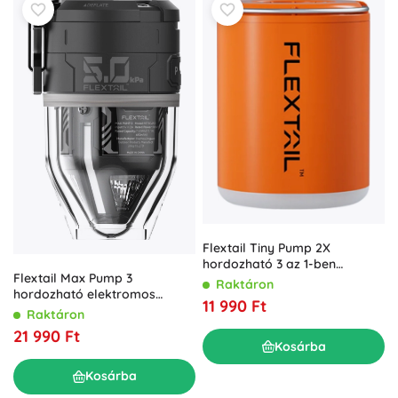
Flextail Tiny Pump 2X
hordozható 3 az 1-ben
Flextail Max Pump 3
elektromos pumpa
Raktáron
hordozható elektromos
lámpással, narancssárga
11 990 Ft
pumpa lámpával, fekete
Raktáron
21 990 Ft
Kosárba
Kosárba