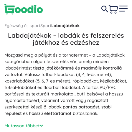
Egészség és sport
Sport
Labdajátékok
Labdajátékok – labdák és felszerelés
játékhoz és edzéshez
Mozgasd meg a pályát és a tornatermet – a Labdajátékok
kategóriában olyan felszerelés vár, amely minden
labdaérintést
tiszta játékörömmé
és
maximális kontrollá
változtat. Válassz futball-labdákat (3, 4, 5-ös méret),
kosárlabdákat (5, 6, 7-es méret), röplabdákat, kézilabdákat,
futsal-labdákat és floorball labdákat. A tartós PU/PVC
borítással és texturált markolattal, butil belsővel a hosszú
nyomástartásért, valamint varrott vagy ragasztott
szerkezettel készülő labdák
pontos pattogást
,
stabil
repülést
és
hosszú élettartamot
biztosítanak.
Szereld fel a szabadtéri pályát és a csarnokot: kapuk,
Mutasson többet
kosárlabda-kosarak, hálók röplabdához és kézilabdához,