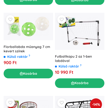
Florballabda műanyag 7 cm
kevert színek
?
Futballkapu 2 az 1-ben
Külső raktár
labdával
900 Ft
?
Külső raktár
10 990 Ft
Kosárba
Kosárba
-14%