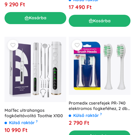
fejekkel
9 290 Ft
17 490 Ft
Kosárba
Kosárba
Promedix cserefejek PR-740
elektromos fogkeféhez, 2 db,
MalTec ultrahangos
fehér
?
Külső raktár
fogkőeltávolító Toothie X100
2 790 Ft
?
Külső raktár
10 990 Ft