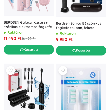
BERDSEN Galaxy rózsaszín
Berdsen Sonica B3 szónikus
szónikus elektromos fogkefe
fogkefe tokban, fekete
Raktáron
Raktáron
11 490 Ft
16 490 Ft
9 950 Ft
Kosárba
Kosárba