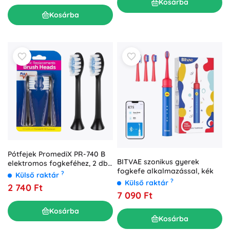
Kosárba
Kosárba
Pótfejek PromediX PR-740 B
BITVAE szonikus gyerek
elektromos fogkeféhez, 2 db,
fogkefe alkalmazással, kék
fekete
?
Külső raktár
?
Külső raktár
2 740 Ft
7 090 Ft
Kosárba
Kosárba