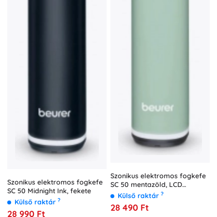
Szonikus elektromos fogkefe
Szonikus elektromos fogkefe
SC 50 mentazöld, LCD
SC 50 Midnight Ink, fekete
kijelzővel és
?
Külső raktár
?
nyomásérzékelővel
Külső raktár
28 490 Ft
28 990 Ft