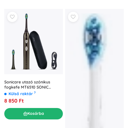
Sonicare utazó szónikus
fogkefe MT6510 SONIC
WAVECLEAN
?
Külső raktár
8 850 Ft
Kosárba