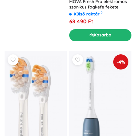
MOVA Fresh Pro elektromos
szónikus fogkefe fekete
?
Külső raktár
68 490 Ft
Kosárba
-4%