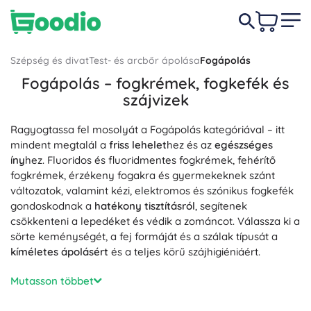
Szépség és divat
Test- és arcbőr ápolása
Fogápolás
Fogápolás – fogkrémek, fogkefék és
szájvizek
Ragyogtassa fel mosolyát a Fogápolás kategóriával – itt
mindent megtalál a
friss lehelet
hez és az
egészséges
íny
hez. Fluoridos és fluoridmentes fogkrémek, fehérítő
fogkrémek, érzékeny fogakra és gyermekeknek szánt
változatok, valamint kézi, elektromos és szónikus fogkefék
gondoskodnak a
hatékony tisztításról
, segítenek
csökkenteni a lepedéket és védik a zománcot. Válassza ki a
sörte keménységét, a fej formáját és a szálak típusát a
kíméletes ápolásért
és a teljes körű szájhigiéniáért.
A fogközök ápolásához és a dentálhigiénéhez használjon
Mutasson többet
különböző méretű fogköztisztító keféket, fogselymet,
fogpiszkálókat és szájzuhanyt; ezeket egészítik ki a