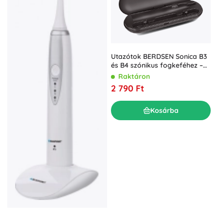
Utazótok BERDSEN Sonica B3
és B4 szónikus fogkeféhez –
fekete
Raktáron
2 790 Ft
Kosárba