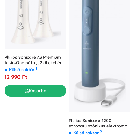
Philips Sonicare A3 Premium
All‑in‑One pótfej, 2 db, fehér
?
Külső raktár
12 990 Ft
Kosárba
Philips Sonicare 4200
sorozatú szónikus elektromos
fogkefe
?
Külső raktár