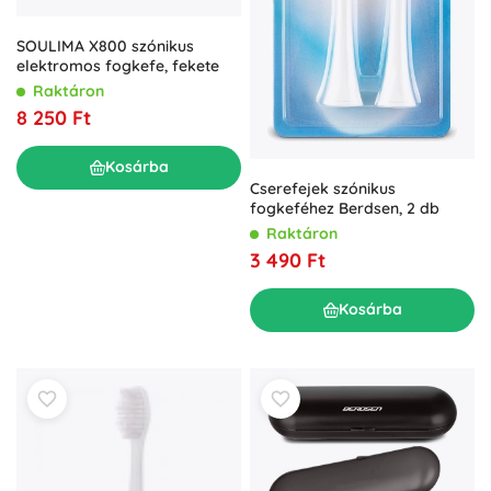
SOULIMA X800 szónikus
elektromos fogkefe, fekete
Raktáron
8 250 Ft
Kosárba
Cserefejek szónikus
fogkeféhez Berdsen, 2 db
Raktáron
3 490 Ft
Kosárba