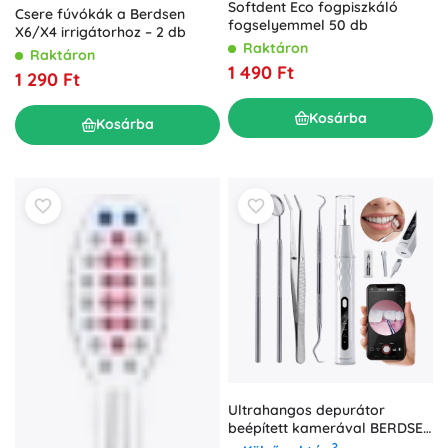
Softdent Eco fogpiszkáló
Csere fúvókák a Berdsen
fogselyemmel 50 db
X6/X4 irrigátorhoz – 2 db
Raktáron
Raktáron
1 490 Ft
1 290 Ft
Kosárba
Kosárba
Ultrahangos depurátor
beépített kamerával BERDSEN
– 4 mód, LED fény, USB‑C
?