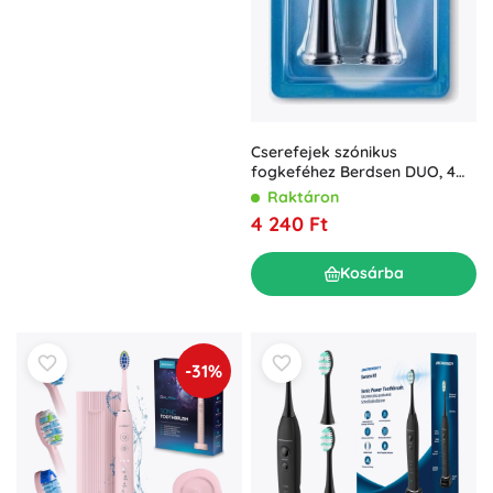
Cserefejek szónikus
fogkeféhez Berdsen DUO, 4
db
Raktáron
4 240 Ft
Kosárba
-31%