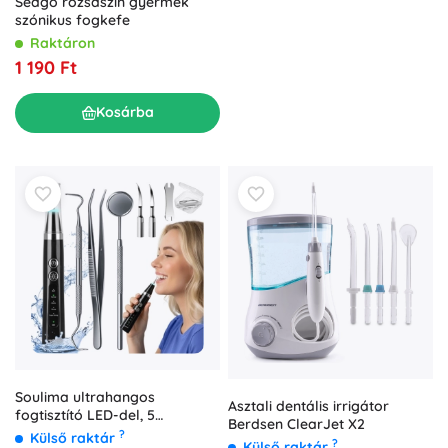
Seago rózsaszín gyermek
szónikus fogkefe
Raktáron
1 190 Ft
Kosárba
Soulima ultrahangos
Asztali dentális irrigátor
fogtisztító LED-del, 5
Berdsen ClearJet X2
üzemmóddal és cserélhető
?
Külső raktár
?
Külső raktár