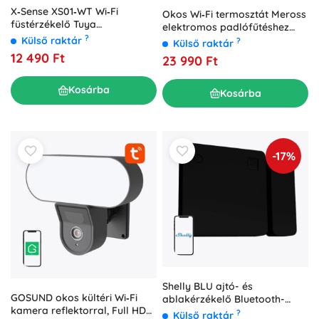
X‑Sense XS01‑WT Wi‑Fi
Okos Wi‑Fi termosztát Meross
füstérzékelő Tuya
elektromos padlófűtéshez
támogatással
?
(HomeKit)
Külső raktár
?
Külső raktár
12 490 Ft
23 990 Ft
Kosárba
Kosárba
-17%
Shelly BLU ajtó- és
GOSUND okos kültéri Wi‑Fi
ablakérzékelő Bluetooth-
kamera reflektorral, Full HD
kapcsolattal, fekete
?
Külső raktár