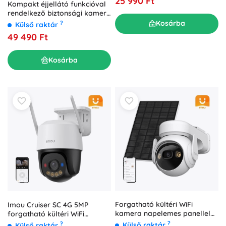
25 990 Ft
Kompakt éjjellátó funkcióval
rendelkező biztonsági kamera
– SuperCam
Kosárba
?
Külső raktár
49 490 Ft
Kosárba
Forgatható kültéri WiFi
Imou Cruiser SC 4G 5MP
kamera napelemes panellel
forgatható kültéri WiFi
IMOU Cell PT Lite
kamera
?
?
Külső raktár
Külső raktár