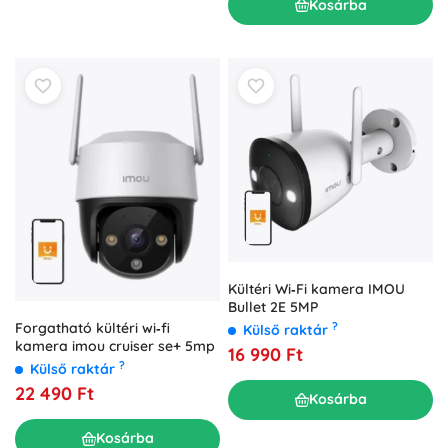
Kosárba
Kültéri Wi‑Fi kamera IMOU
Bullet 2E 5MP
Forgatható kültéri wi‑fi
?
Külső raktár
kamera imou cruiser se+ 5mp
16 990 Ft
?
Külső raktár
22 490 Ft
Kosárba
Kosárba