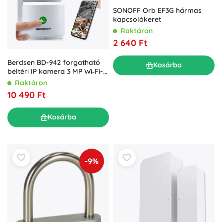
SONOFF Orb EF3G hármas
kapcsolókeret
Raktáron
2 640 Ft
Berdsen BD-942 forgatható
Kosárba
beltéri IP kamera 3 MP Wi‑Fi-
vel és bébiőr funkcióval
Raktáron
10 490 Ft
Kosárba
-9%