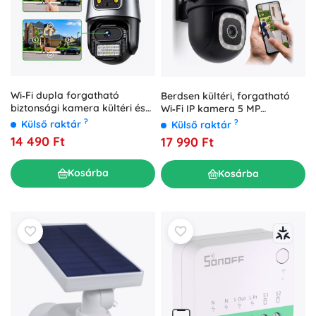
Wi‑Fi dupla forgatható
Berdsen kültéri, forgatható
biztonsági kamera kültéri és
Wi‑Fi IP kamera 5 MP
beltéri használatra okos
felbontással,
?
?
Külső raktár
Külső raktár
érzékeléssel és riasztással
személyfelismeréssel és
14 490 Ft
17 990 Ft
szirénával
Kosárba
Kosárba