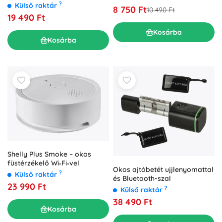
1080p, IP65, Tuya
?
Külső raktár
8 750 Ft
10 490 Ft
19 490 Ft
Kosárba
Kosárba
Shelly Plus Smoke – okos
füstérzékelő Wi‑Fi‑vel
Okos ajtóbetét ujjlenyomattal
?
Külső raktár
és Bluetooth-szal
23 990 Ft
?
Külső raktár
38 490 Ft
Kosárba