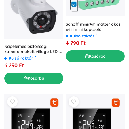
Sonoff minir4m matter okos
wi‑fi mini kapcsoló
?
Külső raktár
4 790 Ft
Napelemes biztonsági
kamera makett villogó LED-
Kosárba
del és PIR érzékelővel
?
Külső raktár
6 290 Ft
Kosárba