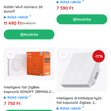
?
Külső raktár
Kültéri Wi‑Fi kamera 2K
7 590 Ft
Sonoff
?
Külső raktár
Kosárba
11 490 Ft
13 490 Ft
Kosárba
-17%
Intelligens fali ZigBee
kapcsoló SONOFF ZBMINIL2-E
nulla vezeték nélkül
?
Külső raktár
Intelligens érintőképernyős
fali kapcsoló Zigbee, 2
7 750 Ft
csatornás SONOFF ZBM5,
?
Külső raktár