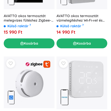
AVATTO okos termosztát
AVATTO okos termosztát
melegvizes fűtéshez Zigbee-
vízmelegítéshez Wi‑Fi‑vel és
vel és Tuya-val
TUYA‑val
?
?
Külső raktár
Külső raktár
15 990 Ft
14 990 Ft
Kosárba
Kosárba