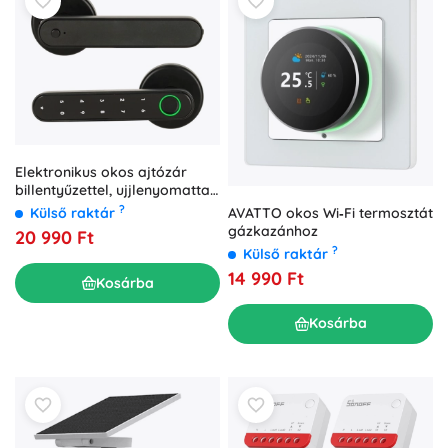
Elektronikus okos ajtózár
billentyűzettel, ujjlenyomattal
és Bluetooth-szal
?
AVATTO okos Wi‑Fi termosztát
Külső raktár
gázkazánhoz
20 990 Ft
?
Külső raktár
14 990 Ft
Kosárba
Kosárba