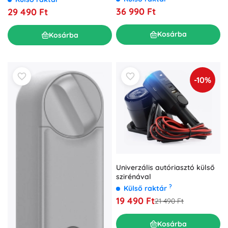
36 990 Ft
29 490 Ft
Kosárba
Kosárba
-10%
Univerzális autóriasztó külső
szirénával
?
Külső raktár
19 490 Ft
21 490 Ft
Kosárba