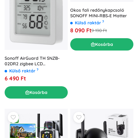
Okos fali redőnykapcsoló
SONOFF MINI‑RBS‑E Matter
?
Külső raktár
8 090 Ft
9 190 Ft
Kosárba
Sonoff AirGuard TH SNZB-
02DR2 zigbee LCD
hőmérséklet- és
?
Külső raktár
páratartalom-érzékelő
6 490 Ft
Kosárba