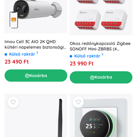
Imou Cell 3C AIO 2K QHD
Okos redőnykapcsoló Zigbee
kültéri napelemes biztonsági
SONOFF Mini-ZBRBS (4
kamera
?
Külső raktár
darabos készlet)
?
Külső raktár
23 490 Ft
23 990 Ft
Kosárba
Kosárba