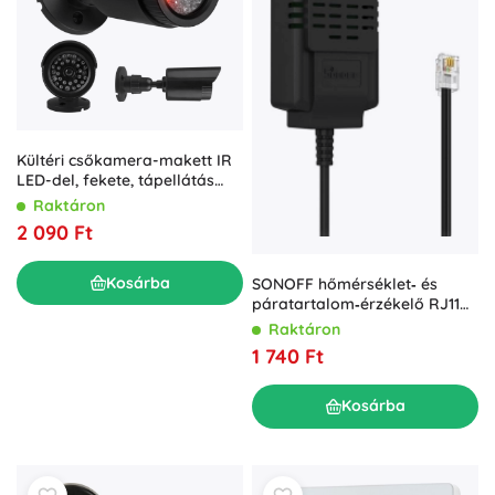
Kültéri csőkamera-makett IR
LED-del, fekete, tápellátás
2×AA
Raktáron
2 090 Ft
Kosárba
SONOFF hőmérséklet‑ és
páratartalom‑érzékelő RJ11
csatlakozóval
Raktáron
1 740 Ft
Kosárba