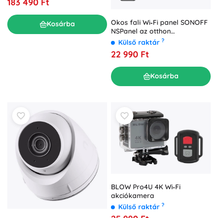
183 490 Ft
Okos fali Wi‑Fi panel SONOFF
Kosárba
NSPanel az otthon
vezérléséhez (fekete, 120 mm)
?
Külső raktár
22 990 Ft
Kosárba
BLOW Pro4U 4K Wi‑Fi
akciókamera
?
Külső raktár