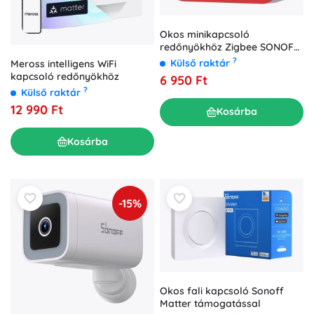
Okos minikapcsoló
redőnyökhöz Zigbee SONOFF
MINI-ZBRBS
?
Külső raktár
Meross intelligens WiFi
kapcsoló redőnyökhöz
6 950 Ft
?
Külső raktár
12 990 Ft
Kosárba
Kosárba
-15%
Okos fali kapcsoló Sonoff
Matter támogatással