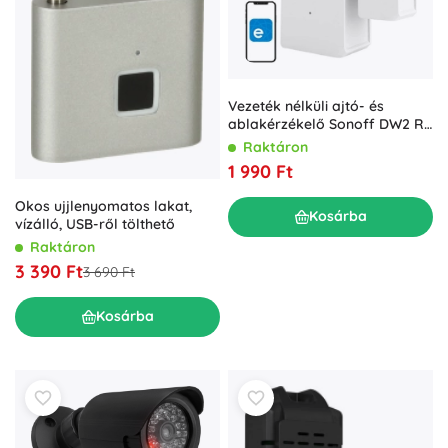
Vezeték nélküli ajtó- és
ablakérzékelő Sonoff DW2 RF
433 MHz
Raktáron
1 990 Ft
Okos ujjlenyomatos lakat,
Kosárba
vízálló, USB-ről tölthető
Raktáron
3 390 Ft
3 690 Ft
Kosárba