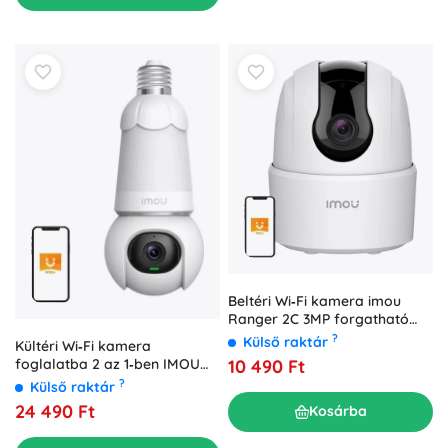
Beltéri Wi‑Fi kamera imou
Ranger 2C 3MP forgatható
fejjel és H.265 tömörítéssel
?
Külső raktár
Kültéri Wi‑Fi kamera
10 490 Ft
foglalatba 2 az 1‑ben IMOU
Bulb Cam 5MP
?
Külső raktár
24 490 Ft
Kosárba