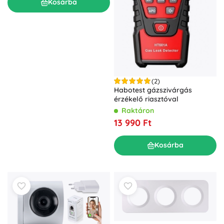
Kosárba
(2)
Habotest gázszivárgás
érzékelő riasztóval
Raktáron
13 990 Ft
Kosárba