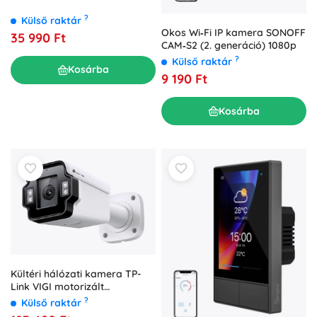
?
Külső raktár
Okos Wi‑Fi IP kamera SONOFF
35 990 Ft
CAM‑S2 (2. generáció) 1080p
?
Külső raktár
Kosárba
9 190 Ft
Kosárba
Kültéri hálózati kamera TP-
Link VIGI motorizált
varifokális objektívvel 4MP
?
Külső raktár