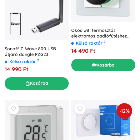
Okos wifi termosztát
elektromos padlófűtéshez
avatto
?
Külső raktár
Sonoff Z-Wave 800 USB
14 490 Ft
átjáró dongle PZG23
?
Külső raktár
Kosárba
14 990 Ft
Kosárba
-12%