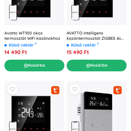
Avatto WT100 okos
AVATTO intelligens
termosztát WiFi kazánokhoz
kazántermosztát ZIGBEE és
TUYA támogatással
?
?
Külső raktár
Külső raktár
14 490 Ft
15 490 Ft
Kosárba
Kosárba