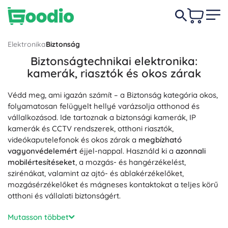
Elektronika
Biztonság
Biztonságtechnikai elektronika:
kamerák, riasztók és okos zárak
Védd meg, ami igazán számít – a Biztonság kategória okos,
folyamatosan felügyelt hellyé varázsolja otthonod és
vállalkozásod. Ide tartoznak a biztonsági kamerák, IP
kamerák és CCTV rendszerek, otthoni riasztók,
videókaputelefonok és okos zárak a
megbízható
vagyonvédelemért
éjjel-nappal. Használd ki a
azonnali
mobilértesítéseket
, a mozgás- és hangérzékelést,
szirénákat, valamint az ajtó- és ablakérzékelőket,
mozgásérzékelőket és mágneses kontaktokat a teljes körű
otthoni és vállalati biztonságért.
A modern IP kamerák Full HD és 4K Ultra HD felbontással,
Mutasson többet
éjjellátással (IR), WDR-rel és H.265 tömörítéssel