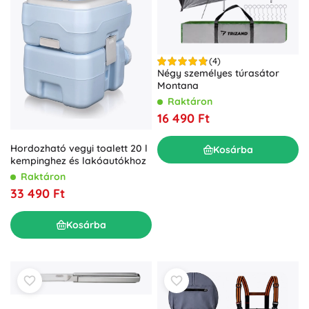
(4)
Négy személyes túrasátor
Montana
Raktáron
16 490 Ft
Hordozható vegyi toalett 20 l
Kosárba
kempinghez és lakóautókhoz
Raktáron
33 490 Ft
Kosárba