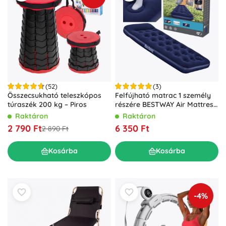
(52)
(3)
Összecsukható teleszkópos
Felfújható matrac 1 személy
túraszék 200 kg – Piros
részére BESTWAY Air Mattress
Jr. Twin 185 × 76 × 28 cm
Raktáron
Raktáron
lábpumpával
2 790 Ft
6 350 Ft
2 890 Ft
Kosárba
Kosárba
-4%