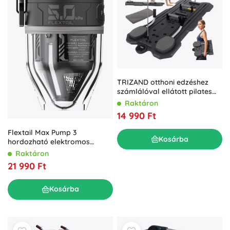
TRIZAND otthoni edzéshez
számlálóval ellátott pilates
deszka
Raktáron
14 990 Ft
Flextail Max Pump 3
Kosárba
hordozható elektromos
pumpa lámpával, fekete
Raktáron
21 990 Ft
Kosárba