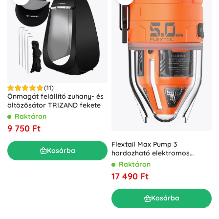
(11)
Önmagát felállító zuhany- és
öltözősátor TRIZAND fekete
Raktáron
9 750 Ft
Flextail Max Pump 3
Kosárba
hordozható elektromos
pumpa kempinglámpával,
Raktáron
narancssárga
17 490 Ft
Kosárba