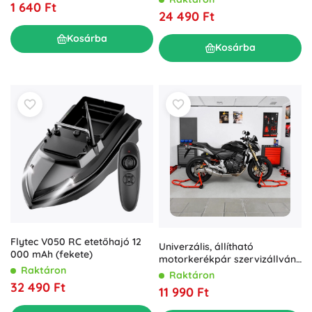
1 640 Ft
24 490 Ft
Kosárba
Kosárba
Flytec V050 RC etetőhajó 12
Univerzális, állítható
000 mAh (fekete)
motorkerékpár szervizállvány
Raktáron
(első és hátsó) 450 kg
Raktáron
32 490 Ft
11 990 Ft