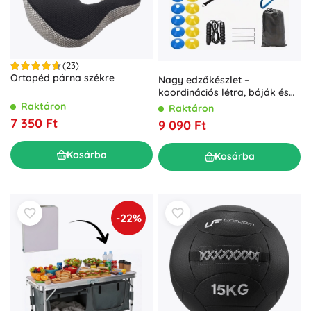
(23)
Ortopéd párna székre
Nagy edzőkészlet –
koordinációs létra, bóják és
miniakadályok XXL
Raktáron
Raktáron
7 350 Ft
9 090 Ft
Kosárba
Kosárba
-22%