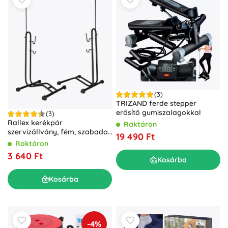
(3)
TRIZAND ferde stepper
erősítő gumiszalagokkal
(3)
Rallex kerékpár
Raktáron
szervizállvány, fém, szabadon
19 490 Ft
álló, 16–27,5"
Raktáron
3 640 Ft
Kosárba
Kosárba
-4%