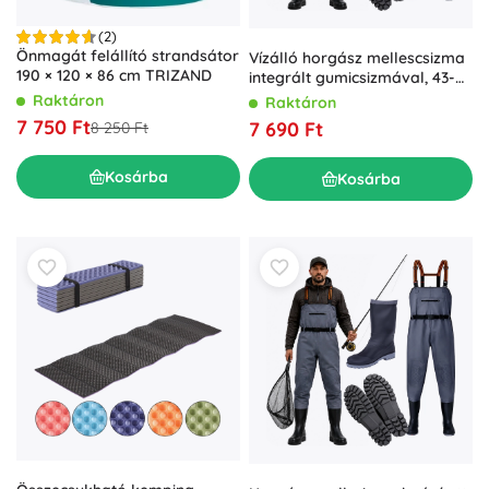
(2)
Önmagát felállító strandsátor
Vízálló horgász mellescsizma
190 × 120 × 86 cm TRIZAND
integrált gumicsizmával, 43-as
méret
Raktáron
Raktáron
7 750 Ft
7 690 Ft
8 250 Ft
Kosárba
Kosárba