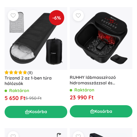
-6%
(8)
RUHHY lábmasszírozó
Trizand 2 az 1-ben túra
hidromasszázzsal és
hálózsák
melegítéssel, SPA, 550 W
Raktáron
Raktáron
23 990 Ft
5 650 Ft
5 950 Ft
Kosárba
Kosárba