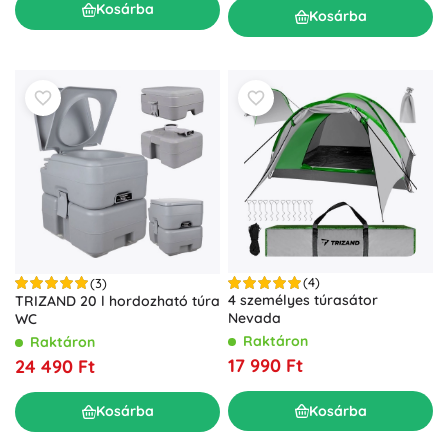
Kosárba
Kosárba
(4)
(3)
4 személyes túrasátor
TRIZAND 20 l hordozható túra
Nevada
WC
Raktáron
Raktáron
17 990 Ft
24 490 Ft
Kosárba
Kosárba