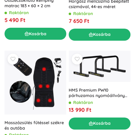
Összecsukható kemping
Horgász mellcsizma beépített
matrac 183 × 60 × 2 cm
csizmával, 44-es méret
Raktáron
Raktáron
5 490 Ft
7 650 Ft
Kosárba
Kosárba
HMS Premium PW10
párhuzamos nyomóállvány
fekvőtámaszokhoz és
Raktáron
dipekhez
13 990 Ft
Masszázsülés fűtéssel székre
Kosárba
és autóba
Raktáron