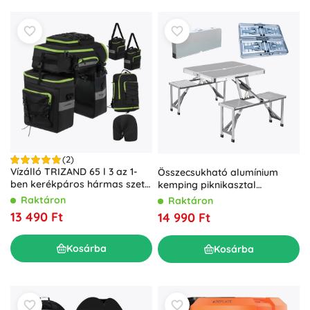
(2)
Vízálló TRIZAND 65 l 3 az 1-
Összecsukható alumínium
ben kerékpáros hármas szett
kemping piknikasztal
– hátsó oldaltáskák és
ülőkékkel
Raktáron
Raktáron
hátizsák
13 490 Ft
14 990 Ft
Kosárba
Kosárba