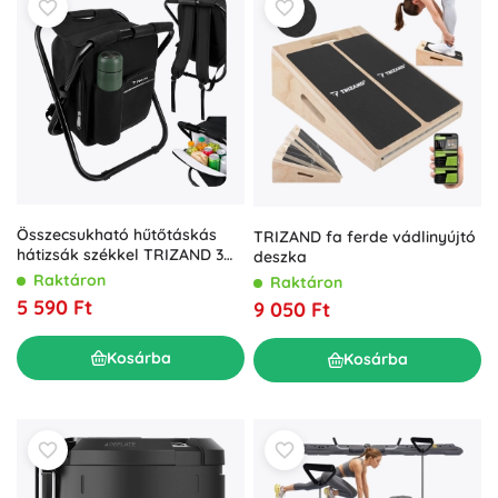
Összecsukható hűtőtáskás
TRIZAND fa ferde vádlinyújtó
hátizsák székkel TRIZAND 3
deszka
az 1-ben, 150 kg teherbírás
Raktáron
Raktáron
5 590 Ft
9 050 Ft
Kosárba
Kosárba