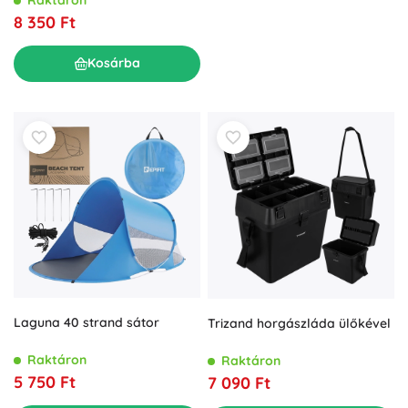
8 350 Ft
Kosárba
Laguna 40 strand sátor
Trizand horgászláda ülőkével
Raktáron
Raktáron
5 750 Ft
7 090 Ft