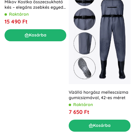
Mikov Kostka összecsukható
kés – elegáns zsebkés egyedi
nyitási megoldással
Raktáron
15 490 Ft
Kosárba
Vízálló horgász mellescsizma
gumicsizmával, 42-es méret
Raktáron
7 650 Ft
Kosárba