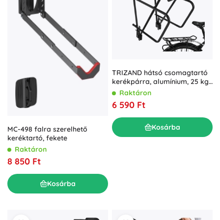
TRIZAND hátsó csomagtartó
kerékpárra, alumínium, 25 kg,
24–29” kerekekhez
Raktáron
6 590 Ft
Kosárba
MC-498 falra szerelhető
keréktartó, fekete
Raktáron
8 850 Ft
Kosárba