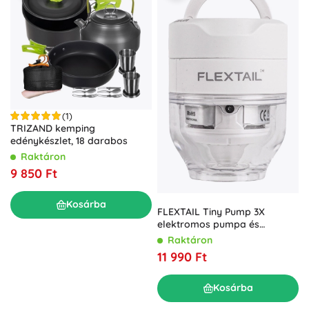
(1)
TRIZAND kemping
edénykészlet, 18 darabos
Raktáron
9 850 Ft
Kosárba
FLEXTAIL Tiny Pump 3X
elektromos pumpa és
kempinglámpa, fehér
Raktáron
11 990 Ft
Kosárba