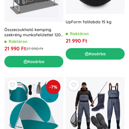
UpForm falilabda 15 kg
Összecsukható kemping
Raktáron
szekrény munkafelülettel 120
× 47 × 68 cm
21 990 Ft
Raktáron
21 990 Ft
27 990 Ft
Kosárba
Kosárba
-7%