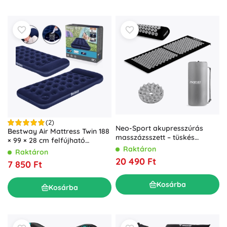
(2)
Neo-Sport akupresszúrás
Bestway Air Mattress Twin 188
masszázsszett – tüskés
× 99 × 28 cm felfújható
matrac és párna, fekete–
Raktáron
matrac beépített pumpával
Raktáron
szürke
20 490 Ft
7 850 Ft
Kosárba
Kosárba