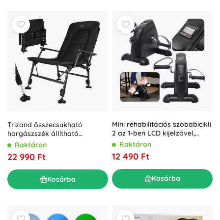
Mini rehabilitációs szobabicikli
Trizand összecsukható
2 az 1-ben LCD kijelzővel,
horgászszék állítható
fekete
háttámlával
Raktáron
Raktáron
12 490 Ft
22 990 Ft
Kosárba
Kosárba