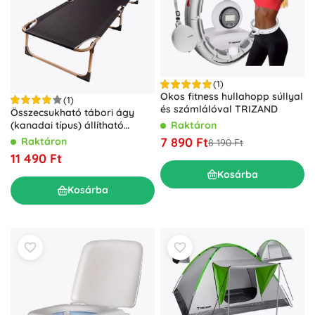
(1)
Okos fitness hullahopp súllyal
(1)
és számlálóval TRIZAND
Összecsukható tábori ágy
(kanadai típus) állítható
Raktáron
háttámlával, 193 cm – szürke
7 890 Ft
Raktáron
8 190 Ft
11 490 Ft
Kosárba
Kosárba