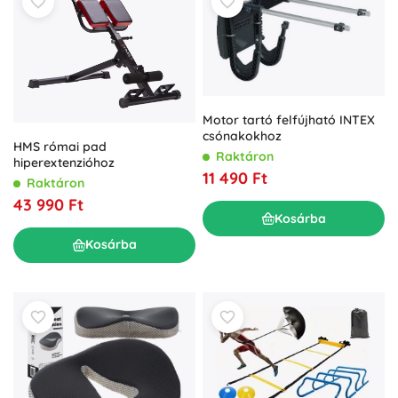
Motor tartó felfújható INTEX
csónakokhoz
HMS római pad
Raktáron
hiperextenzióhoz
11 490 Ft
Raktáron
43 990 Ft
Kosárba
Kosárba