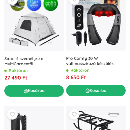
Pro Comfy 30 W
Sátor 4 személyre a
vállmasszírozó készülék
MultiGardentől
Raktáron
Raktáron
8 650 Ft
27 490 Ft
Kosárba
Kosárba