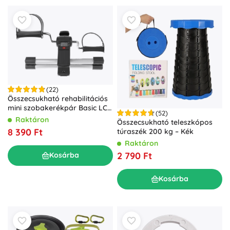
(22)
Összecsukható rehabilitációs
mini szobakerékpár Basic LCD
(52)
kijelzővel
Raktáron
Összecsukható teleszkópos
8 390 Ft
túraszék 200 kg – Kék
Raktáron
2 790 Ft
Kosárba
Kosárba