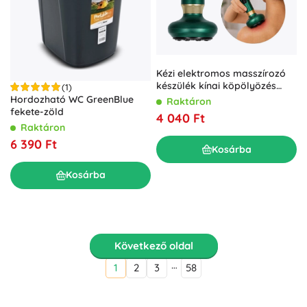
Kézi elektromos masszírozó
készülék kínai köpölyözés
(1)
funkcióval, USB, zöld
Hordozható WC GreenBlue
Raktáron
fekete-zöld
4 040 Ft
Raktáron
6 390 Ft
Kosárba
Kosárba
Következő oldal
…
1
2
3
58