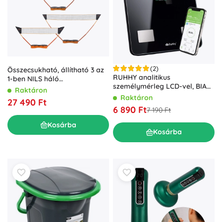
(2)
Összecsukható, állítható 3 az
RUHHY analitikus
1-ben NILS háló
személymérleg LCD-vel, BIA
tollaslabdához, teniszhez és
Raktáron
elemzéssel és Bluetooth-szal,
röplabdához
Raktáron
27 490 Ft
fekete
6 890 Ft
7 190 Ft
Kosárba
Kosárba