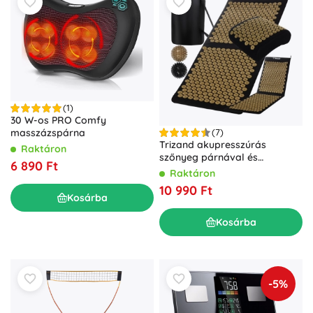
(1)
30 W-os PRO Comfy
masszázspárna
(7)
Trizand akupresszúrás
Raktáron
szőnyeg párnával és
6 890 Ft
labdákkal
Raktáron
10 990 Ft
Kosárba
Kosárba
-5%