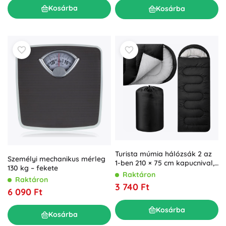
Kosárba
Kosárba
Turista múmia hálózsák 2 az
Személyi mechanikus mérleg
1-ben 210 × 75 cm kapucnival,
130 kg – fekete
fekete
Raktáron
Raktáron
3 740 Ft
6 090 Ft
Kosárba
Kosárba