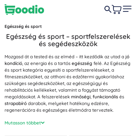
Egészség és sport
Egészség és sport – sportfelszerelések
és segédeszközök
Mozgasd át a tested és az elméd – itt kezdődik az utad a
jó
kondíció
, az energia és a tartós
egészség
felé. Az Egészség
és sport kategória egyesíti a sportfelszereléseket, a
fitneszeszközöket, az otthoni és edzőtermi gyakorláshoz
szükséges segédeszközöket, az egészségügyi és
rehabilitációs kellékeket, valamint a fogyást támogató
megoldásokat. A felszerelések
minőségi
,
funkcionális
és
strapabíró
darabok, melyeket hatékony edzésre,
regenerációra és egészséges életmódra terveztek.
Precíz edzéshez válogass a
Sport
szekcióból –
Mutasson többet
gumiszalagok, kézi súlyzók, jóga matracok, ugrókötelek és
további sporteszközök támogatják az erőt, az