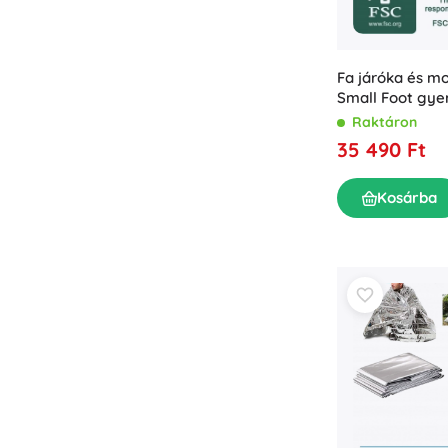
Fa járóka és m
Small Foot gye
Raktáron
35 490 Ft
Kosárba