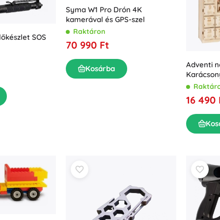
Syma W1 Pro Drón 4K
kamerával és GPS-szel
Raktáron
élőkészlet SOS
70 990 Ft
Adventi 
Kosárba
Karácson
Raktár
16 490 
Kos