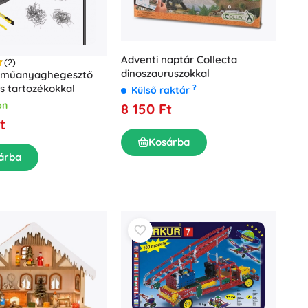
Adventi naptár Collecta
(2)
dinoszauruszokkal
 műanyaghegesztő
s tartozékokkal
?
Külső raktár
on
8 150 Ft
t
Kosárba
árba