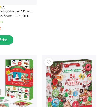
(5)
a vágótárcsa 115 mm
zolóhoz – Z-10014
on
t
árba