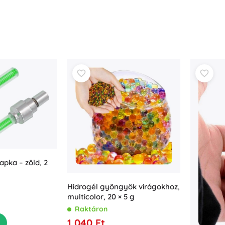
apka – zöld, 2
Hidrogél gyöngyök virágokhoz,
multicolor, 20 × 5 g
Raktáron
1 040 Ft