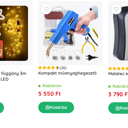
(26)
Kompakt műanyaghegesztő
D függöny 3m
Malatec k
5 LED
Raktáron
Raktár
5 550 Ft
3 790 F
Kosárba
Kos