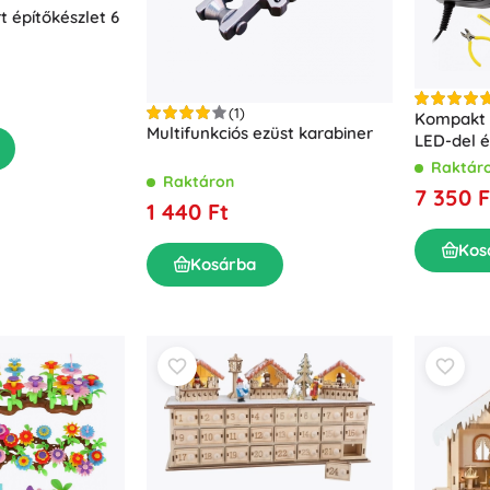
 építőkészlet 6
(1)
Kompakt
Multifunkciós ezüst karabiner
LED-del é
Raktár
Raktáron
7 350 F
1 440 Ft
Kos
Kosárba