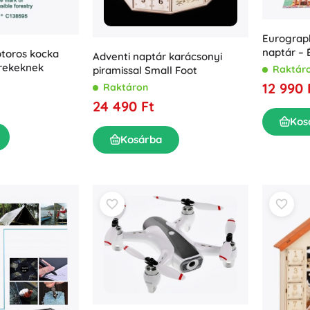
Eurograph
naptár – 
otoros kocka
Adventi naptár karácsonyi
rekeknek
Raktár
piramissal Small Foot
12 990 
Raktáron
24 490 Ft
Kos
Kosárba