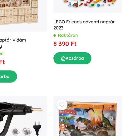
LEGO Friends adventi naptár
2023
Raktáron
naptár Vidám
8 390 Ft
y
on
Kosárba
Ft
árba