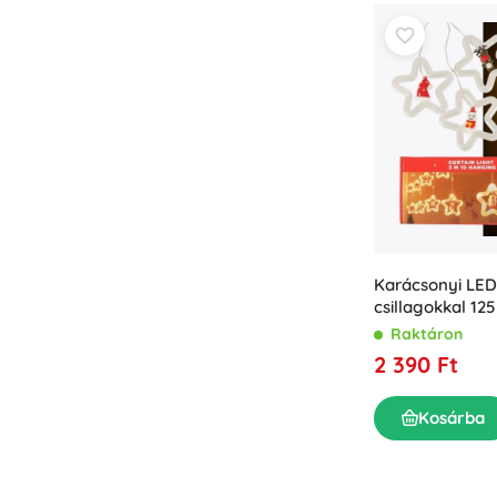
Puzzle
Karácsonyi LE
csillagokkal 12
Raktáron
2 390 Ft
Kosárba