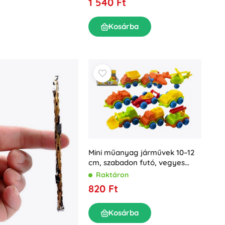
1 540 Ft
Kosárba
Mini műanyag járművek 10–12
cm, szabadon futó, vegyes
típusok (42 db/doboz)
Raktáron
820 Ft
Kosárba