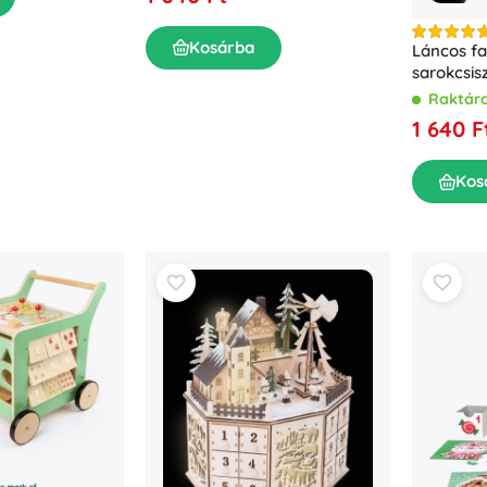
Kosárba
Láncos f
sarokcsis
Raktár
1 640 F
Kos