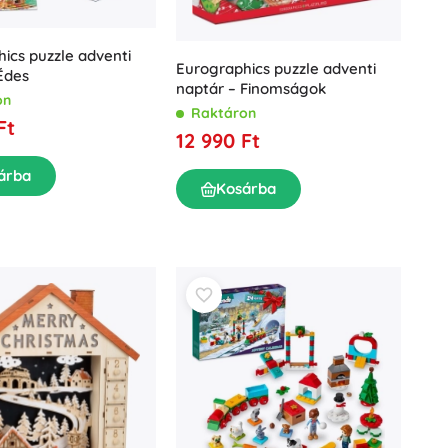
ics puzzle adventi
Eurographics puzzle adventi
Édes
naptár – Finomságok
on
Raktáron
Ft
12 990 Ft
árba
Kosárba