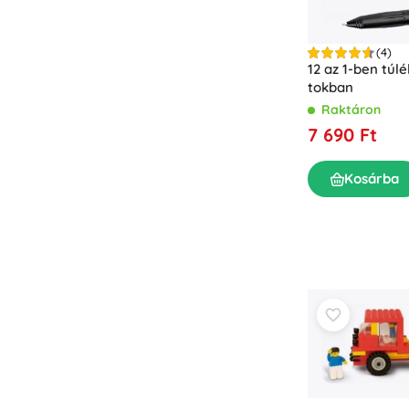
(4)
12 az 1-ben túl
tokban
Raktáron
7 690 Ft
Kosárba