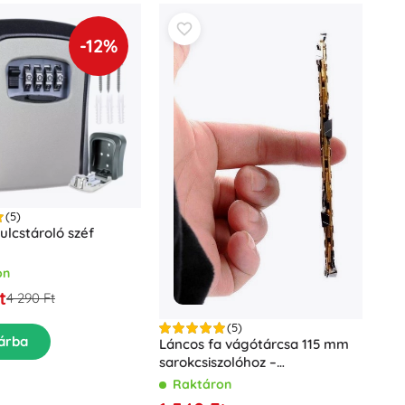
-12%
(5)
ulcstároló széf
on
t
4 290 Ft
(5)
árba
Láncos fa vágótárcsa 115 mm
sarokcsiszolóhoz –
Meghatározatlan
Raktáron