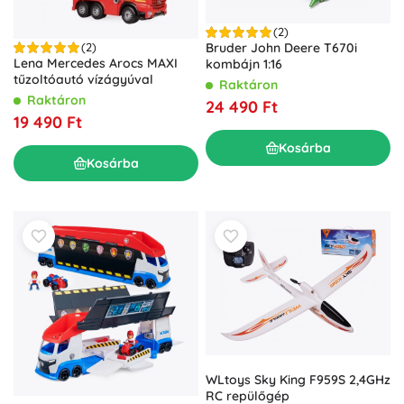
(2)
Bruder John Deere T670i
(2)
Lena Mercedes Arocs MAXI
kombájn 1:16
tűzoltóautó vízágyúval
Raktáron
Raktáron
24 490 Ft
19 490 Ft
Kosárba
Kosárba
WLtoys Sky King F959S 2,4GHz
RC repülőgép