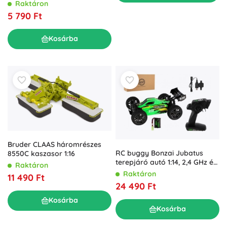
Raktáron
5 790 Ft
Kosárba
Bruder CLAAS háromrészes
RC buggy Bonzai Jubatus
8550C kaszasor 1:16
terepjáró autó 1:14, 2,4 GHz és
Raktáron
4WD – Zöld
Raktáron
11 490 Ft
24 490 Ft
Kosárba
Kosárba