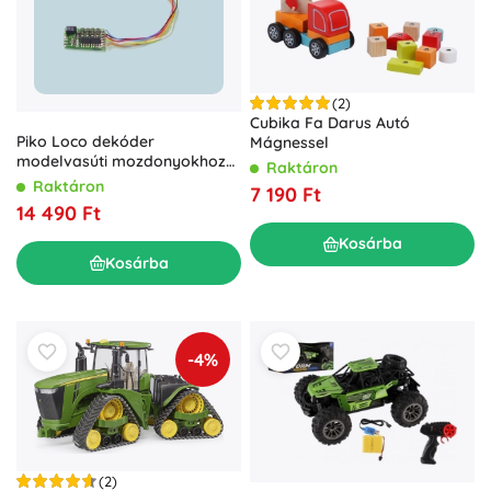
(2)
Cubika Fa Darus Autó
Piko Loco dekóder
Mágnessel
modelvasúti mozdonyokhoz
Raktáron
NEM 652 interfésszel
Raktáron
7 190 Ft
14 490 Ft
Kosárba
Kosárba
-4%
(2)