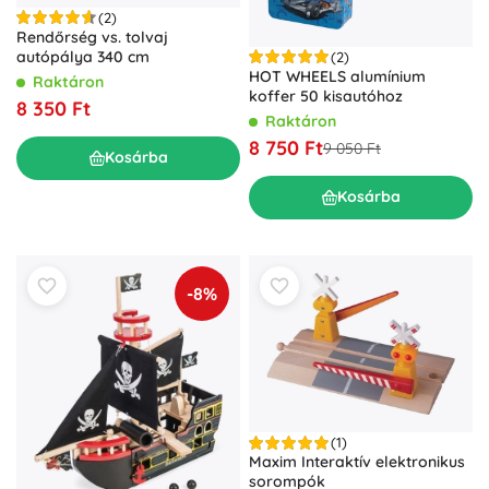
(2)
Rendőrség vs. tolvaj
autópálya 340 cm
(2)
HOT WHEELS alumínium
Raktáron
koffer 50 kisautóhoz
8 350 Ft
Raktáron
8 750 Ft
9 050 Ft
Kosárba
Kosárba
-8%
(1)
Maxim Interaktív elektronikus
sorompók