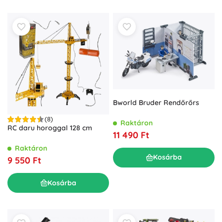
Bworld Bruder Rendőrőrs
(8)
Raktáron
RC daru horoggal 128 cm
11 490 Ft
Raktáron
Kosárba
9 550 Ft
Kosárba