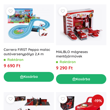
Carrera FIRST Peppa malac
MALBLO mágneses
autóversenypálya 2,4 m
mentőjárművek
Raktáron
Raktáron
9 690 Ft
9 290 Ft
Kosárba
Kosárba
-19%