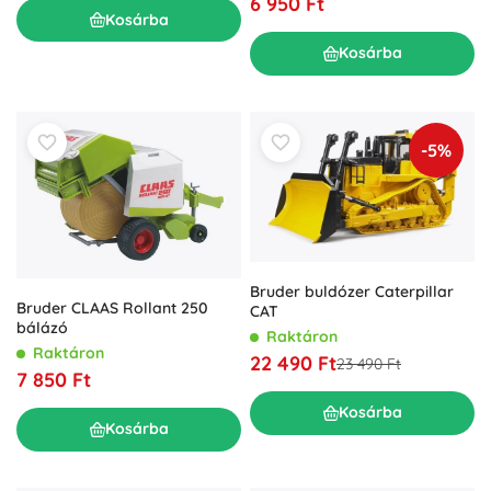
6 950 Ft
Kosárba
Kosárba
-5%
Bruder buldózer Caterpillar
Bruder CLAAS Rollant 250
CAT
bálázó
Raktáron
Raktáron
22 490 Ft
23 490 Ft
7 850 Ft
Kosárba
Kosárba