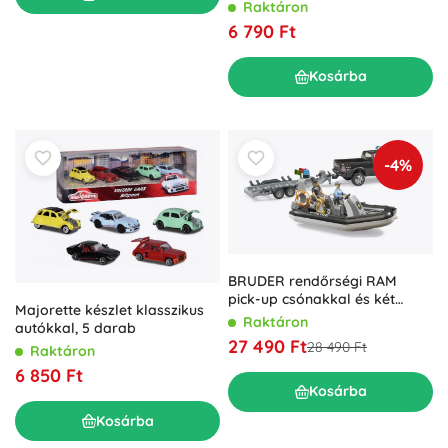
Raktáron
6 790 Ft
Kosárba
-4%
BRUDER rendőrségi RAM
pick-up csónakkal és két
Majorette készlet klasszikus
figurával
Raktáron
autókkal, 5 darab
27 490 Ft
28 490 Ft
Raktáron
6 850 Ft
Kosárba
Kosárba