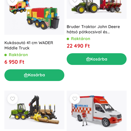
Bruder Traktor John Deere
hátsó pótkocsival és
rönkökkel
Raktáron
Kukásautó 41 cm WADER
22 490 Ft
Middle Truck
Raktáron
Kosárba
6 950 Ft
Kosárba