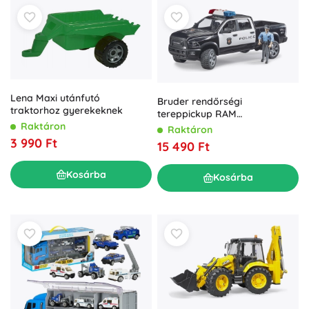
Lena Maxi utánfutó
Bruder rendőrségi
traktorhoz gyerekeknek
tereppickup RAM
rendőrfigurával
Raktáron
Raktáron
3 990 Ft
15 490 Ft
Kosárba
Kosárba