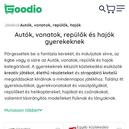
Játékok
Autók, vonatok, repülők, hajók
Autók, vonatok, repülők és hajók
gyerekeknek
Pörgessétek be a fantázia kerekét, és induljatok sínre, az
égbe vagy a vízre az Autók, vonatok, repülők és hajók
kategóriával. A gyerekeknek készült közlekedési eszközök
kreatív játékot
,
élethű részleteket
és
strapabíró kivitelű
megoldásokat kínálnak a mindennapos játékhoz. Találsz itt
gyerekautókat, gyerekvonatokat és vasútpályákat,
repülőket és helikoptereket, hajókat és csónakokat,
valamint távirányítós modelleket fiúknak és lányoknak.
A kis mozdonyvezetőknek itt vannak a
Vonatok
–
Mutasson többet
mozdonyok, vagonok és sínek saját vasútvonal építéséhez.
A vonatozás fejleszti a
finommotorikát
, a
kéz-szem
koordinációt
és a
térbeli képzelőerőt
, miközben az útvonal
Egyéb közlekedési