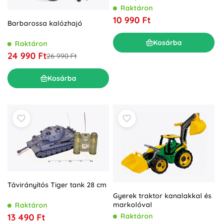
Raktáron
10 990 Ft
Barbarossa kalózhajó
Kosárba
Raktáron
24 990 Ft
26 990 Ft
Kosárba
Távirányítós Tiger tank 28 cm
Gyerek traktor kanalakkal és
markolóval
Raktáron
Raktáron
13 490 Ft