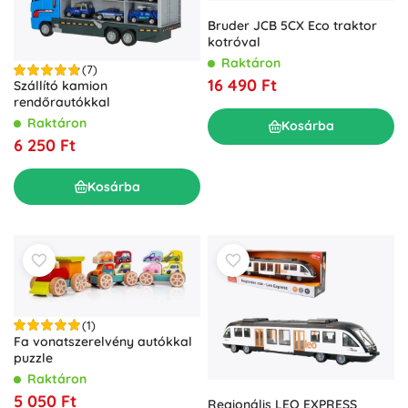
Bruder JCB 5CX Eco traktor
kotróval
Raktáron
(7)
16 490 Ft
Szállító kamion
rendőrautókkal
Raktáron
Kosárba
6 250 Ft
Kosárba
(1)
Fa vonatszerelvény autókkal
puzzle
Raktáron
5 050 Ft
Regionális LEO EXPRESS