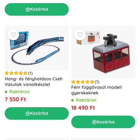
Kosárba
(1)
Hang- és fényhatásos Cseh
(1)
Vasutak vonatkészlet
Fém függővasút modell
Raktáron
gyerekeknek
7 550 Ft
Raktáron
18 490 Ft
Kosárba
Kosárba