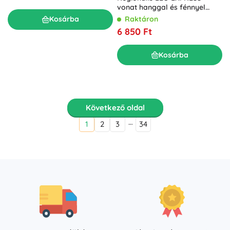
vonat hanggal és fénnyel
lendkerekes meghajtással
Raktáron
Kosárba
6 850 Ft
Kosárba
Következő oldal
…
1
2
3
34