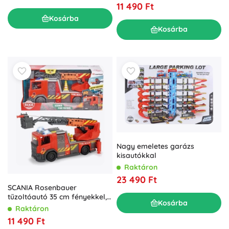
11 490 Ft
Kosárba
Kosárba
Nagy emeletes garázs
kisautókkal
Raktáron
23 490 Ft
SCANIA Rosenbauer
tűzoltóautó 35 cm fényekkel,
Kosárba
hangokkal és vízágyúval
Raktáron
11 490 Ft