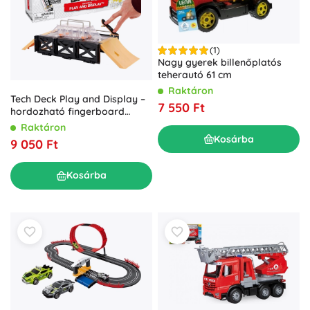
(1)
Nagy gyerek billenőplatós
teherautó 61 cm
Raktáron
Tech Deck Play and Display –
7 550 Ft
hordozható fingerboard
gördeszkapark ELEMENT
Raktáron
állvánnyal
Kosárba
9 050 Ft
Kosárba