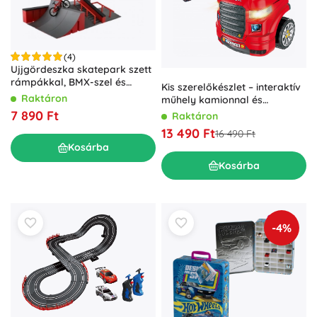
(4)
Ujjgördeszka skatepark szett
rámpákkal, BMX-szel és
Kis szerelőkészlet – interaktív
gördeszkával
Raktáron
műhely kamionnal és
kormánnyal
7 890 Ft
Raktáron
13 490 Ft
16 490 Ft
Kosárba
Kosárba
-4%