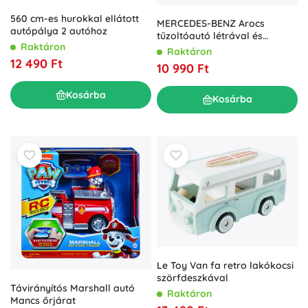
560 cm-es hurokkal ellátott
MERCEDES-BENZ Arocs
autópálya 2 autóhoz
tűzoltóautó létrával és
Raktáron
vízágyúval
Raktáron
12 490 Ft
10 990 Ft
Kosárba
Kosárba
Le Toy Van fa retro lakókocsi
szörfdeszkával
Távirányítós Marshall autó
Raktáron
Mancs őrjárat