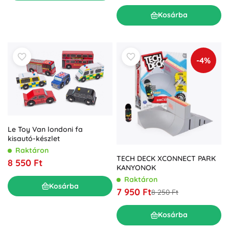
Kosárba
-4%
Le Toy Van londoni fa
kisautó-készlet
Raktáron
TECH DECK XCONNECT PARK
8 550 Ft
KANYONOK
Raktáron
Kosárba
7 950 Ft
8 250 Ft
Kosárba