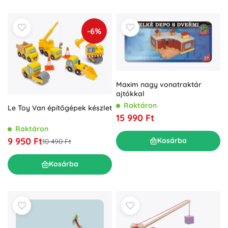
-6%
Maxim nagy vonatraktár
ajtókkal
Raktáron
Le Toy Van építőgépek készlet
15 990 Ft
Raktáron
9 950 Ft
Kosárba
10 490 Ft
Kosárba