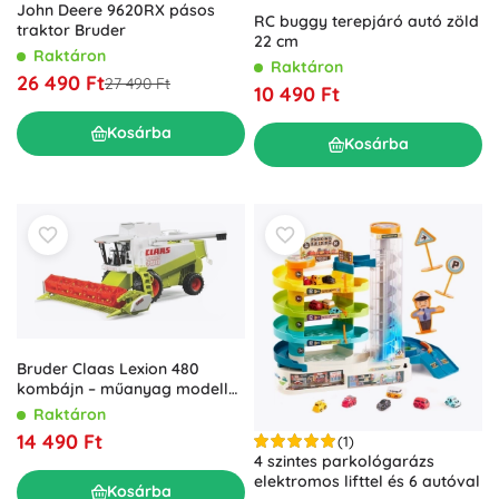
John Deere 9620RX pásos
RC buggy terepjáró autó zöld
traktor Bruder
22 cm
Raktáron
Raktáron
26 490 Ft
27 490 Ft
10 490 Ft
Kosárba
Kosárba
Bruder Claas Lexion 480
kombájn – műanyag modell
1:20
Raktáron
14 490 Ft
(1)
4 szintes parkológarázs
elektromos lifttel és 6 autóval
Kosárba