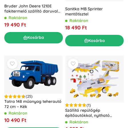
Bruder John Deere 1210E
Sanitka MB Sprinter
fakitermelő szállító daruval
mentőtisztel
1:16
Raktáron
Raktáron
19 490 Ft
18 490 Ft
Kosárba
Kosárba
(25)
Tatra 148 műanyag teherautó
(1)
72 cm – Kék
Szállító repülőgép
Raktáron
építőautókkal, nyitható
10 490 Ft
törzzsel és fényhatásokkal
Raktáron