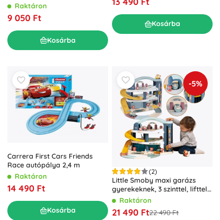
13 490 Ft
Raktáron
9 050 Ft
Kosárba
Kosárba
-5%
Carrera First Cars Friends
Race autópálya 2,4 m
(2)
Raktáron
Little Smoby maxi garázs
14 490 Ft
gyerekeknek, 3 szinttel, lifttel
és autómosóval
Raktáron
Kosárba
21 490 Ft
22 490 Ft