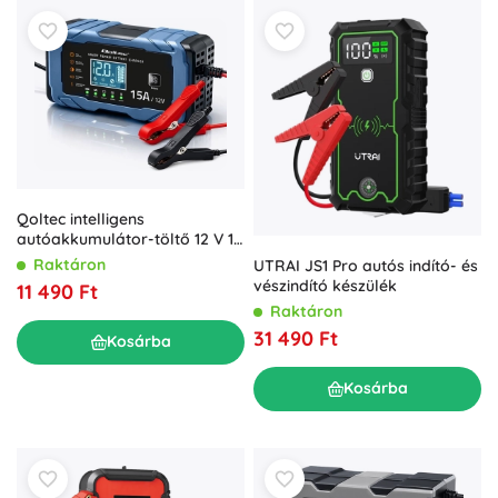
Qoltec intelligens
autóakkumulátor-töltő 12 V 15
A, javító funkcióval
Raktáron
UTRAI JS1 Pro autós indító- és
AGM/GEL/LiFePO4 akkukhoz
vészindító készülék
11 490 Ft
Raktáron
31 490 Ft
Kosárba
Kosárba