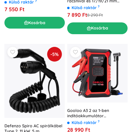
36V, 42V, 2A, vízálló
racsnival és 17/19/21 mm
?
Külső raktár
hosszabbító fejkészlettel
?
Külső raktár
7 550 Ft
7 890 Ft
8 290 Ft
Kosárba
Kosárba
-5%
Gooloo A3 2 az 1-ben
indítóakkumulátor
kompresszorral
?
Külső raktár
Defenzo Spiro AC spirálkábel
28 990 Ft
Type 2, 11 kW, 5 m