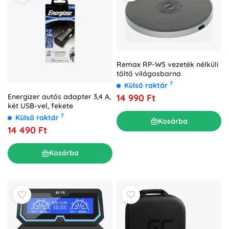
Remax RP-W5 vezeték nélküli
töltő világosbarna
?
Külső raktár
Energizer autós adapter 3,4 A,
14 990 Ft
két USB-vel, fekete
?
Külső raktár
Kosárba
14 490 Ft
Kosárba