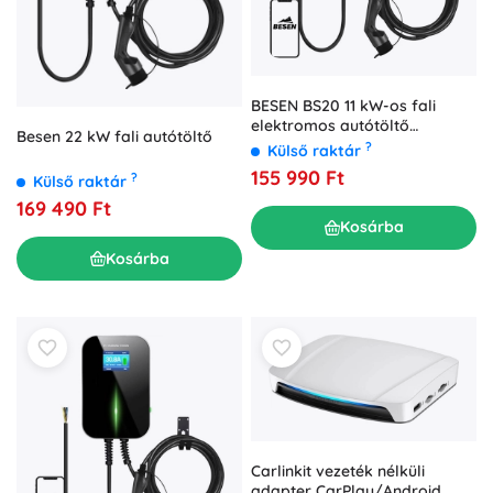
BESEN BS20 11 kW-os fali
elektromos autótöltő
Besen 22 kW fali autótöltő
alkalmazással
?
Külső raktár
155 990 Ft
?
Külső raktár
169 490 Ft
Kosárba
Kosárba
Carlinkit vezeték nélküli
adapter CarPlay/Android