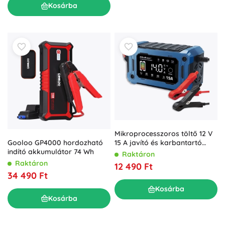
Kosárba
Mikroprocesszoros töltő 12 V
15 A javító és karbantartó
Gooloo GP4000 hordozható
funkcióval, LCD, AGM, GEL és
indító akkumulátor 74 Wh
Raktáron
LiFePO4 akkumulátorokhoz
Raktáron
12 490 Ft
34 490 Ft
Kosárba
Kosárba