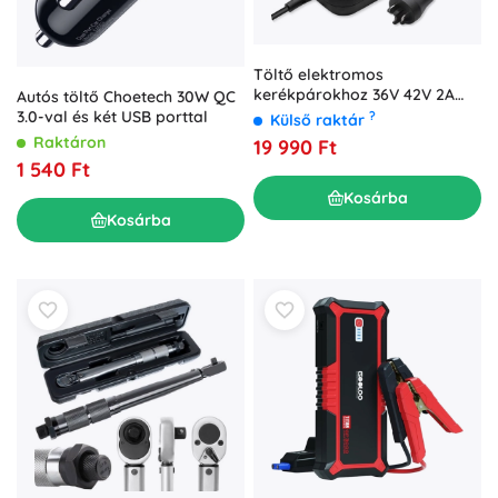
Töltő elektromos
kerékpárokhoz 36V 42V 2A
Autós töltő Choetech 30W QC
BOSCH csatlakozóval, vízálló
3.0-val és két USB porttal
?
Külső raktár
Raktáron
19 990 Ft
1 540 Ft
Kosárba
Kosárba