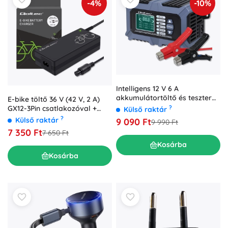
-4%
-10%
Intelligens 12 V 6 A
akkumulátortöltő és teszter
E-bike töltő 36 V (42 V, 2 A)
LCD-vel és javító funkcióval
?
GX12-3Pin csatlakozóval +
Külső raktár
AGM, GEL és LiFePO4-hoz
tápkábellel
?
Külső raktár
9 090 Ft
9 990 Ft
7 350 Ft
7 650 Ft
Kosárba
Kosárba