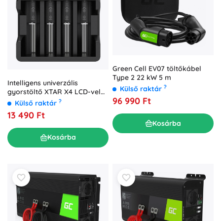
Green Cell EV07 töltőkábel
Type 2 22 kW 5 m
Intelligens univerzális
?
Külső raktár
gyorstöltő XTAR X4 LCD-vel
96 990 Ft
és powerbank funkcióval
?
Külső raktár
13 490 Ft
Kosárba
Kosárba