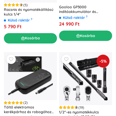
(5)
Gooloo GP3000
Racsnis és nyomatékállítású
indítóakkumulátor és
kulcs 1/4"
powerbank 12 V 59,2 Wh
?
Külső raktár
?
Külső raktár
24 990 Ft
5 790 Ft
Kosárba
Kosárba
-5%
(2)
Töltő elektromos
(19)
kerékpárhoz és robogóhoz
1/2"-es nyomatékkulcs