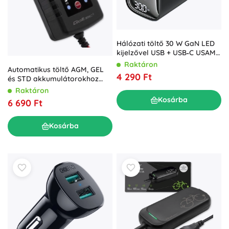
Hálózati töltő 30 W GaN LED
kijelzővel USB + USB‑C USAMS
CC229, fekete
Raktáron
Automatikus töltő AGM, GEL
4 290 Ft
és STD akkumulátorokhoz
6V/12V LED kijelzővel
Raktáron
Kosárba
6 690 Ft
Kosárba