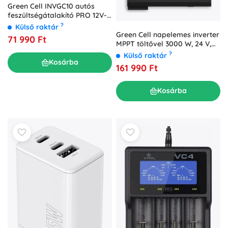
Green Cell INVGC10 autós
feszültségátalakító PRO 12V-
ról 230V-ra, 2000W/4000W
?
Külső raktár
Green Cell napelemes inverter
71 990 Ft
MPPT töltővel 3000 W, 24 V,
tiszta szinusz
?
Külső raktár
Kosárba
161 990 Ft
Kosárba