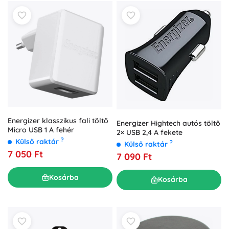
Energizer klasszikus fali töltő
Energizer Hightech autós töltő
Micro USB 1 A fehér
2× USB 2,4 A fekete
?
Külső raktár
?
Külső raktár
7 050 Ft
7 090 Ft
Kosárba
Kosárba