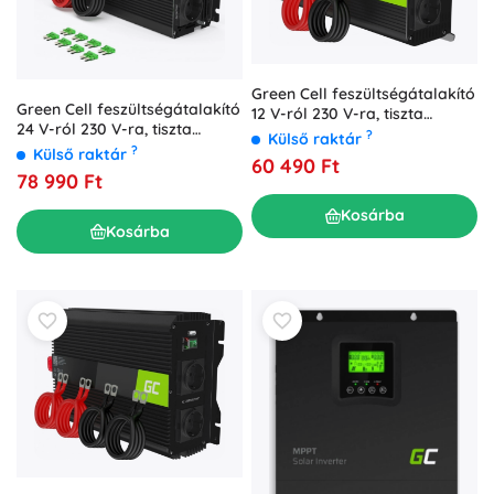
Green Cell feszültségátalakító
Green Cell feszültségátalakító
12 V-ról 230 V-ra, tiszta
24 V-ról 230 V-ra, tiszta
szinusz 1000 W / 2000 W USB-
?
Külső raktár
szinusz, 1500 W
?
vel
Külső raktár
60 490 Ft
78 990 Ft
Kosárba
Kosárba