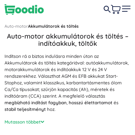
Auto-motor
Akkumulátorok és töltés
Auto-motor akkumulátorok és töltés –
indítóakkuk, töltők
Indítson rá a biztos indulásra minden úton az
Akkumulátorok és töltés kategóriával: autóakkumulátorok,
motorakkumulátorok és indítóakkuk 12 V és 24 V
rendszerekhez. Választhat AGM és EFB akkukat Start-
Stophoz, valamint klasszikus, karbantartásmentes ólom
Ca/Ca típusokat; szűrjön kapacitás (Ah), méretek és
indítóáram (CCA) szerint. A megfelelő választás
megbízható indítást fagyban
,
hosszú élettartamot
és
stabil teljesítményt
hoz.
Töltéshez okos autóakku-töltőket és akkumulátorkarban­
Mutasson többet
tartókat kínálunk: mikroprocesszoros 6/12/24 V készülékek,
többfázisú töltés AGM/GEL módokkal, téli üzemmód,