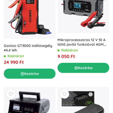
Mikroprocesszoros 12 V 10 A
töltő javító funkcióval AGM,
Gooloo GT3000 indítósegély
GEL és LiFePO4
44,4 Wh
Raktáron
akkumulátorokhoz, LCD-vel
9 050 Ft
Raktáron
24 990 Ft
Kosárba
Kosárba