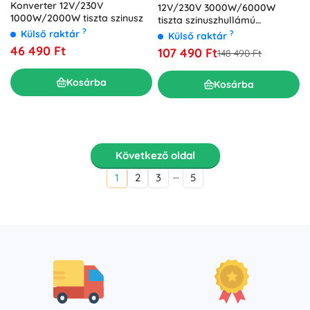
Konverter 12V/230V
12V/230V 3000W/6000W
1000W/2000W tiszta szinusz
tiszta szinuszhullámú
átalakító
?
Külső raktár
?
Külső raktár
46 490 Ft
107 490 Ft
148 490 Ft
Kosárba
Kosárba
Következő oldal
…
1
2
3
5