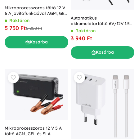
Mikroprocesszoros töltő 12 V
6 A javítófunkcióval AGM, GEL
Automatikus
és LiFePO4
Raktáron
akkumulátortöltő 6V/12V 1.5A
akkumulátorokhoz, LCD-vel
5 750 Ft
6 250 Ft
LED jelzővel
Raktáron
3 940 Ft
Kosárba
Kosárba
Mikroprocesszoros 12 V 5 A
töltő AGM, GEL és SLA