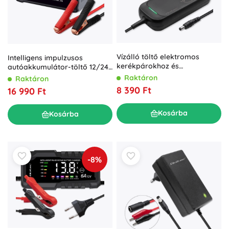
Vízálló töltő elektromos
Intelligens impulzusos
kerékpárokhoz és
autóakkumulátor-töltő 12/24
robogókhoz, 36V 42V 2A
V 25 A LCD-vel és javítással –
Raktáron
Raktáron
Qoltec
8 390 Ft
16 990 Ft
Kosárba
Kosárba
-8%