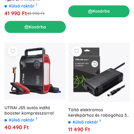
?
Külső raktár
Kosárba
41 990 Ft
43 990 Ft
Kosárba
UTRAI JS5 autós indító
Töltő elektromos
booster kompresszorral
kerékpárhoz és robogóhoz 36
?
Külső raktár
V (42 V, 4 A, 5.5×2.1) + tápkábel
?
Külső raktár
40 490 Ft
11 490 Ft