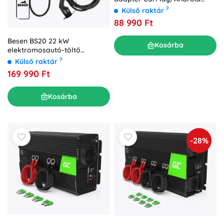
UHD
?
Külső raktár
88 990 Ft
Besen BS20 22 kW
Kosárba
elektromosautó-töltő
alkalmazással
?
Külső raktár
169 990 Ft
Kosárba
-28%