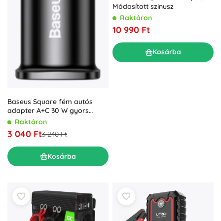
Módosított szinusz
Raktáron
10 990 Ft
Kosárba
Baseus Square fém autós
adapter A+C 30 W gyors
töltéssel
Raktáron
3 040 Ft
3 240 Ft
Kosárba