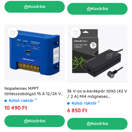
Kosárba
Kosárba
Napelemes MPPT
36 V-os e‑kerékpár töltő (42 V
töltésszabályzó 15 A 12/24 V
/ 2 A) Mi4 mágneses
AGM, GEL és LiFePO4
?
Külső raktár
csatlakozóval + tápkábel
?
Külső raktár
akkumulátorokhoz
10 490 Ft
6 850 Ft
Kosárba
Kosárba