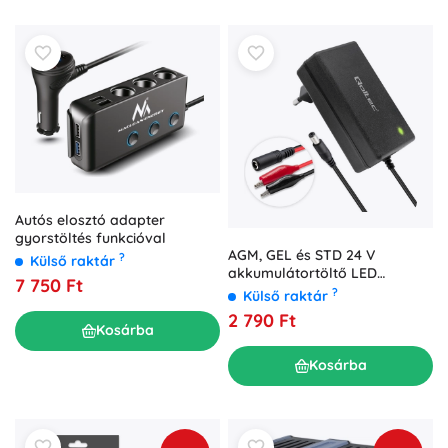
Autós elosztó adapter
gyorstöltés funkcióval
AGM, GEL és STD 24 V
?
Külső raktár
akkumulátortöltő LED
7 750 Ft
jelzéssel és 1,8 m kábellel
?
Külső raktár
2 790 Ft
Kosárba
Kosárba