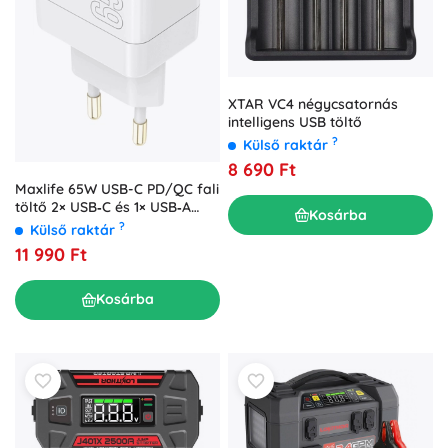
XTAR VC4 négycsatornás
intelligens USB töltő
?
Külső raktár
8 690 Ft
Maxlife 65W USB-C PD/QC fali
töltő 2× USB‑C és 1× USB‑A
Kosárba
csatlakozóval, fehér
?
Külső raktár
11 990 Ft
Kosárba