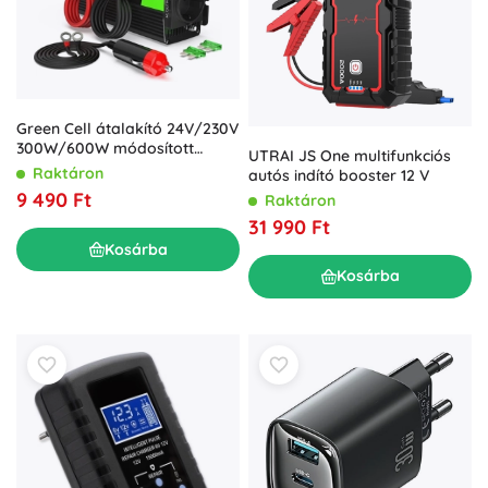
Green Cell átalakító 24V/230V
300W/600W módosított
UTRAI JS One multifunkciós
szinuszhullámmal
Raktáron
autós indító booster 12 V
9 490 Ft
Raktáron
31 990 Ft
Kosárba
Kosárba