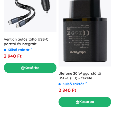
Vention autós töltő USB‑C
porttal és integrált
USB‑C/Lightning kábelekkel,
?
Külső raktár
60 W
3 940 Ft
Kosárba
Ulefone 20 W gyorstöltő
USB‑C (EU) – fekete
?
Külső raktár
2 840 Ft
Kosárba