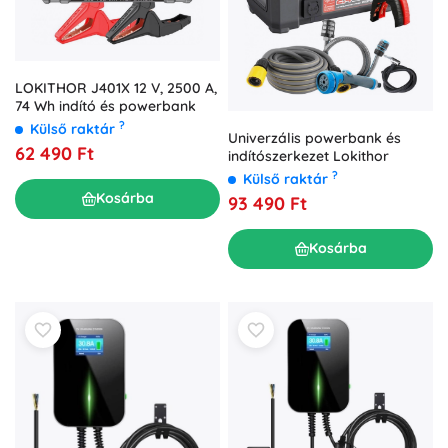
LOKITHOR J401X 12 V, 2500 A,
74 Wh indító és powerbank
?
Külső raktár
Univerzális powerbank és
62 490 Ft
indítószerkezet Lokithor
?
Külső raktár
Kosárba
93 490 Ft
Kosárba