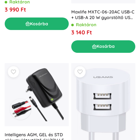
akkumulátorokhoz – 6
Raktáron
lépcsős töltés
3 990 Ft
Maxlife MXTC-06-20AC USB-C
+ USB-A 20 W gyorstöltő USB-
C/USB-C kábellel
Kosárba
Raktáron
3 140 Ft
Kosárba
Intelligens AGM, GEL és STD