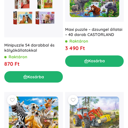
Maxi puzzle – dzsungel állatai
– 40 darab CASTORLAND
Raktáron
Minipuzzle 54 darabbal és
3 490 Ft
kölyökállatokkal
Raktáron
Kosárba
870 Ft
Kosárba