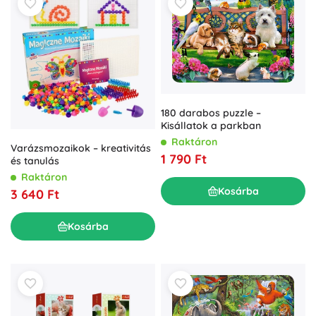
180 darabos puzzle –
Kisállatok a parkban
Raktáron
Varázsmozaikok – kreativitás
1 790 Ft
és tanulás
Raktáron
Kosárba
3 640 Ft
Kosárba