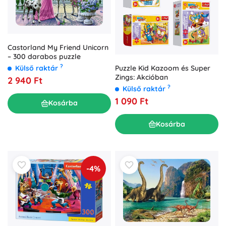
Castorland My Friend Unicorn
– 300 darabos puzzle
?
Külső raktár
Puzzle Kid Kazoom és Super
Zings: Akcióban
2 940 Ft
?
Külső raktár
1 090 Ft
Kosárba
Kosárba
-4%