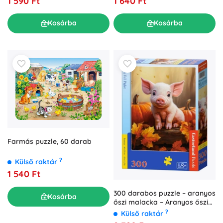
1 590 Ft
1 640 Ft
Kosárba
Kosárba
Farmás puzzle, 60 darab
?
Külső raktár
1 540 Ft
300 darabos puzzle – aranyos
Kosárba
őszi malacka – Aranyos őszi
malacka
?
Külső raktár