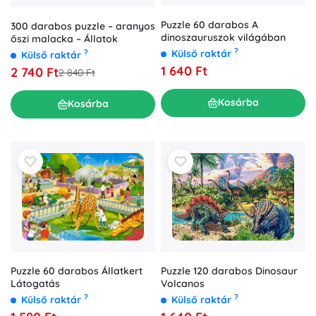
Puzzle 60 darabos A
300 darabos puzzle – aranyos
dinoszauruszok világában
őszi malacka – Állatok
?
Külső raktár
?
Külső raktár
1 640 Ft
2 740 Ft
2 840 Ft
Kosárba
Kosárba
Puzzle 60 darabos Állatkert
Puzzle 120 darabos Dinosaur
Látogatás
Volcanos
?
?
Külső raktár
Külső raktár