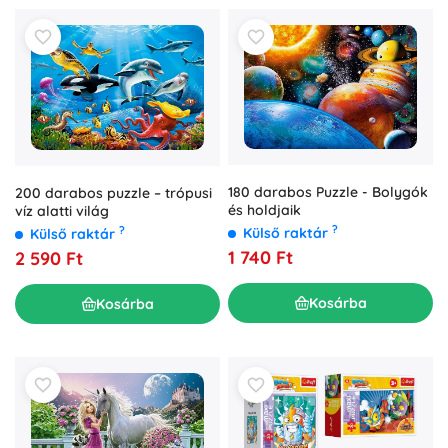
180 darabos Puzzle - Bolygók
200 darabos puzzle – trópusi
és holdjaik
víz alatti világ
?
?
Külső raktár
Külső raktár
1 740 Ft
2 590 Ft
Kosárba
Kosárba