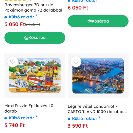
Külső raktár
Ravensburger 3D puzzle
6 050 Ft
Pokémon gömb 72 darabbal
?
Külső raktár
Kosárba
5 050 Ft
5 350 Ft
Kosárba
Maxi Puzzle Építkezés 40
Légi felvétel Londonról –
darab
CASTORLAND 1000 darabos
puzzle
?
Külső raktár
?
Külső raktár
3 740 Ft
3 590 Ft