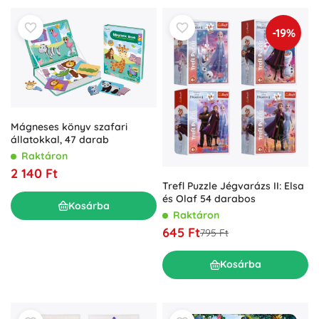
-19%
Mágneses könyv szafari
állatokkal, 47 darab
Raktáron
2 140 Ft
Trefl Puzzle Jégvarázs II: Elsa
és Olaf 54 darabos
Kosárba
Raktáron
645 Ft
795 Ft
Kosárba