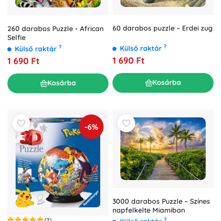
60 darabos puzzle – Erdei zug
260 darabos Puzzle - African
Selfie
?
?
Külső raktár
Külső raktár
1 690 Ft
1 690 Ft
Kosárba
Kosárba
-6%
3000 darabos Puzzle – Színes
napfelkelte Miamiban
(1)
?