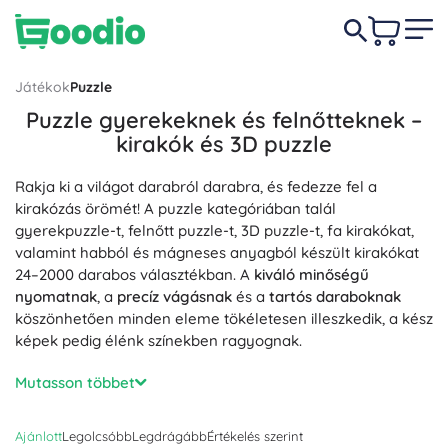
Játékok
Puzzle
Puzzle gyerekeknek és felnőtteknek –
kirakók és 3D puzzle
Rakja ki a világot darabról darabra, és fedezze fel a
kirakózás örömét! A puzzle kategóriában talál
gyerekpuzzle-t, felnőtt puzzle-t, 3D puzzle-t, fa kirakókat,
valamint habból és mágneses anyagból készült kirakókat
24–2000 darabos választékban. A
kiváló minőségű
nyomatnak
, a
precíz vágásnak
és a
tartós daraboknak
köszönhetően minden eleme tökéletesen illeszkedik, a kész
képek pedig élénk színekben ragyognak.
A puzzle több mint szórakozás: fejleszti a
finommotorikát
, a
Mutasson többet
logikus gondolkodást
, a
koncentrációt
és a térbeli
képzelőerőt. Óvodásoknak válasszon XXL darabokat és
Ajánlott
Legolcsóbb
Legdrágább
Értékelés szerint
oktató jellegű, betűket és számokat tartalmazó kirakókat;