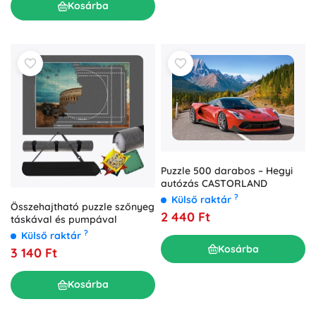
Kosárba
Puzzle 500 darabos – Hegyi
autózás CASTORLAND
?
Külső raktár
Összehajtható puzzle szőnyeg
2 440 Ft
táskával és pumpával
?
Külső raktár
Kosárba
3 140 Ft
Kosárba