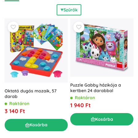
családoknak és kezdőknek ideális a 100–500 darabos
Szűrők
puzzle, míg a kihívások kedvelőinek a 1000, 1500 és 2000
darabos, köztük panorámaképes sorozatok ajánlottak.
Népszerű motívumok: állatok, térképek, városok, természet
és filmes jelenetek. Akár munka utáni relaxációt keres,
akár közös hétvégi programot, a puzzle
családi
szórakozást
,
kreatív kikapcsolódást
és kiállítható, szép
végeredményt nyújt. A 3D puzzle építőkészletek, egyedi
formájú fa kirakók, valamint a mini és mágneses utazó
puzzle-ök bővítik gyűjteményét. A darabok
biztonságos
anyagokra
és
ártalmatlan festékekre
helyezett
hangsúllyal készülnek, így az építés kellemes és hosszan
tartó élmény.
Puzzle Gabby házikója a
kertben 24 darabbal
Oktató dugós mozaik, 57
darab
Raktáron
Raktáron
1 940 Ft
3 140 Ft
Kosárba
Kosárba