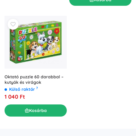
Oktató puzzle 60 darabbal –
kutyák és virágok
?
Külső raktár
1 040 Ft
Kosárba