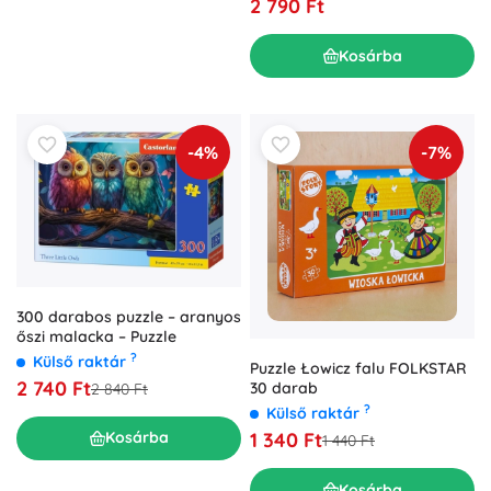
2 790 Ft
Kosárba
-4%
-7%
300 darabos puzzle – aranyos
őszi malacka – Puzzle
?
Külső raktár
Puzzle Łowicz falu FOLKSTAR
2 740 Ft
30 darab
2 840 Ft
?
Külső raktár
1 340 Ft
Kosárba
1 440 Ft
Kosárba