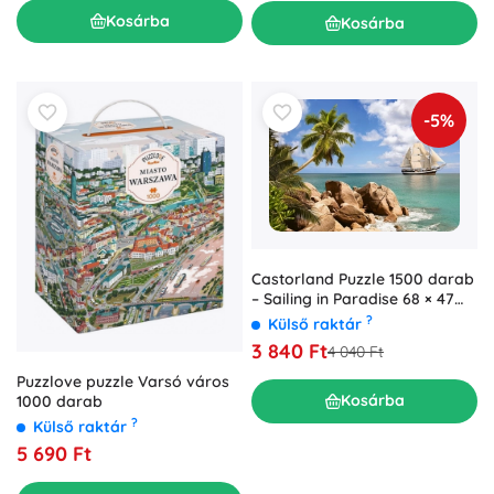
Kosárba
Kosárba
-5%
Castorland Puzzle 1500 darab
– Sailing in Paradise 68 × 47
cm
?
Külső raktár
3 840 Ft
4 040 Ft
Puzzlove puzzle Varsó város
Kosárba
1000 darab
?
Külső raktár
5 690 Ft