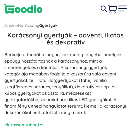
Szezon
Karácsony
Gyertyák
Karácsonyi gyertyák – adventi, illatos
és dekoratív
Burkolja otthonát a lángocskák meleg fényébe, amelyek
éppúgy hozzátartoznak a karácsonyhoz, mint a
sütemények és a kántálás. A karácsonyi gyertyák
kategóriája magában foglalja a koszorúra való adventi
gyertyákat, téli illatú illatgyertyákat (fahéj, vanília,
szegfűszeges narancs, fenyőillat), dekoratív oszlop- és
kúpos gyertyákat az asztalra, mécseseket
gyertyatartókba, valamint praktikus LED gyertyákat. A
finom fény
ünnepi hangulatot
teremt, kiemeli a karácsonyi
dekorációkat és illattal tölti meg a teret.
Válasszon különböző anyagok közül: hagyományos
Mutasson többet
paraffin, természetes szójaviasz vagy méhviasz. Minőségi