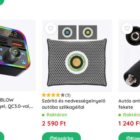
(3)
r BLOW
Szárító és nedvességelnyelő
Autós an
el, QC3.0-val,
autóba szilikagéllal
fekete
ítással
Raktáron
Raktár
2 590 Ft
1 240 F
Kosárba
Kos