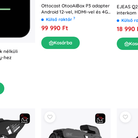
Ottocast OtooAiBox P3 adapter
EJEAS Q2
Android 12-vel, HDMI-vel és 4G
interkom 
LTE-vel Android Autohoz és
?
zajcsökke
Külső raktár
Külső r
CarPlayhez (fekete)
99 990 Ft
18 990 
Kosárba
Kos
k nélküli
y-hez