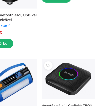
uetooth-szal, USB-vel
jelzővel
?
aktár
t
árba
Vezeték nélküli Carlinkit TBOX