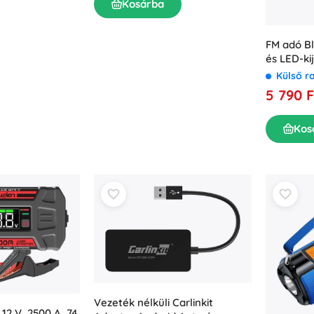
Kosárba
FM adó Bl
és LED-ki
Külső r
5 790 F
Kos
Vezeték nélküli Carlinkit
2 V, 2500 A, 74