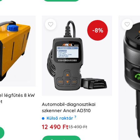
-8%
l légfűtés 8 kW
et
Automobil-diagnosztikai
szkenner Ancel AD310
?
Külső raktár
12 490 Ft
13 490 Ft