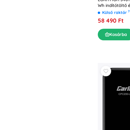
Wh indítótöltő
?
Külső raktár
58 490 Ft
Kosárba