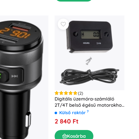
(2)
Digitális üzemóra-számláló
2T/4T belső égésű motorokhoz
– XTROBB
?
Külső raktár
2 840 Ft
Kosárba