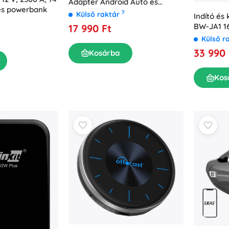
Adapter Android Auto és
 és powerbank
CarPlay számára
?
Külső raktár
Indító és
BW-JA1 
17 990 Ft
Külső r
33 990 
Kosárba
Kos