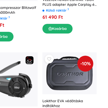
PLUS adapter Apple Carplay és
 kompresszor Blitzwolf
Android Auto számára
?
Külső raktár
16000mAh
61 490 Ft
?
aktár
Ft
Kosárba
árba
-10%
Lokithor EVA védőtáska
indítókhoz