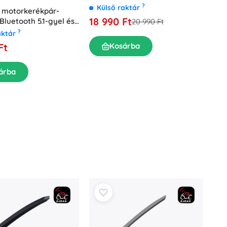
?
Külső raktár
 motorkerékpár-
18 990 Ft
Bluetooth 5.1-gyel és
20 990 Ft
ntéssel
?
aktár
Kosárba
Ft
árba