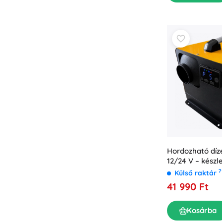
Hordozható díze
12/24 V – készl
?
Külső raktár
41 990 Ft
Kosárba