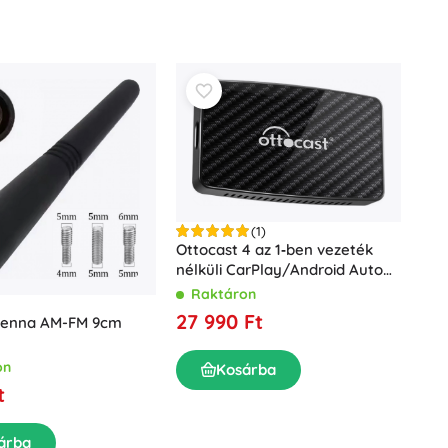
(1)
Ottocast 4 az 1‑ben vezeték
nélküli CarPlay/Android Auto
adapter (fekete)
Raktáron
27 990 Ft
tenna AM-FM 9cm
on
Kosárba
t
árba