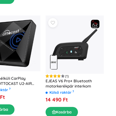
(1)
élküli CarPlay
EJEAS V6 Pro+ Bluetooth
OTTOCAST U2-AIR
motorkerékpár interkom
te)
?
aktár
?
Külső raktár
Ft
14 490 Ft
árba
Kosárba