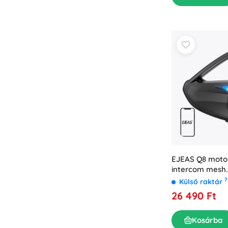
EJEAS Q8 moto
intercom mesh
kommunikációva
?
Külső raktár
védelemmel
26 490 Ft
Kosárba