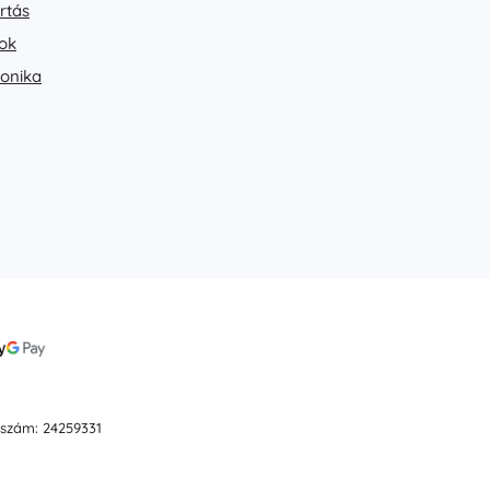
rtás
ok
ronika
ószám: 24259331