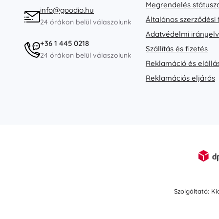
Puzzle
Megrendelés státusz
info@goodio.hu
Általános szerződési 
24 órákon belül válaszolunk
Adatvédelmi irányel
+36 1 445 0218
Szállítás és fizetés
24 órákon belül válaszolunk
Reklamáció és elállá
Reklamációs eljárás
Szolgáltató: K