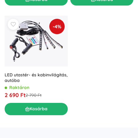
-4%
LED utastér- és kabinvilágítás,
autóba
Raktáron
2 690 Ft
2 790 Ft
Kosárba