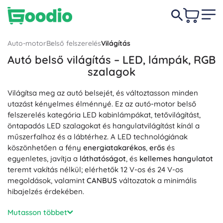
Auto-motor
Belső felszerelés
Világítás
Autó belső világítás – LED, lámpák, RGB
szalagok
Világítsa meg az autó belsejét, és változtasson minden
utazást kényelmes élménnyé. Ez az autó-motor belső
felszerelés kategória LED kabinlámpákat, tetővilágítást,
öntapadós LED szalagokat és hangulatvilágítást kínál a
műszerfalhoz és a lábtérhez. A LED technológiának
köszönhetően a fény
energiatakarékos
,
erős
és
egyenletes, javítja a
láthatóságot
, és
kellemes hangulatot
teremt vakítás nélkül; elérhetők 12 V-os és 24 V-os
megoldások, valamint
CANBUS
változatok a minimális
hibajelzés érdekében.
Válassza ki a hangulatához illő színt és stílust: meleg fehér,
Mutasson többet
semleges, hideg vagy dinamikus RGB távirányítóval vagy