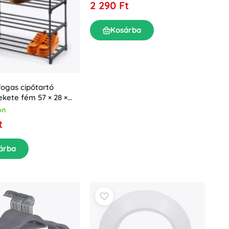
2 290 Ft
Kosárba
fogas cipőtartó
fekete fém 57 × 28 ×
on
t
árba