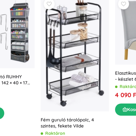
Elasztik
ható RUHHY
- készlet 
 142 × 40 × 17
Raktár
4 090 F
Kos
Fém guruló tárolópolc, 4
szintes, fekete Vilde
Raktáron