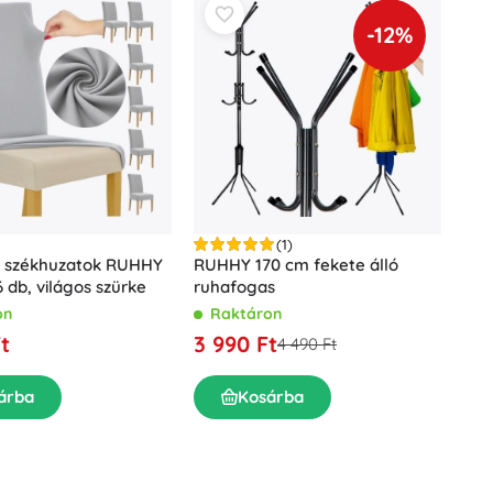
-12%
(1)
us székhuzatok RUHHY
RUHHY 170 cm fekete álló
6 db, világos szürke
ruhafogas
on
Raktáron
t
3 990 Ft
4 490 Ft
árba
Kosárba