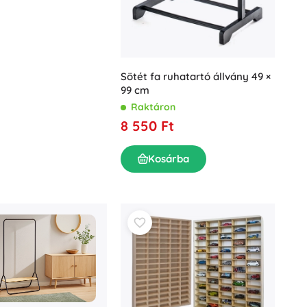
Sötét fa ruhatartó állvány 49 ×
99 cm
Raktáron
8 550 Ft
Kosárba