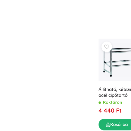
Állítható, kéts
acél cipőtartó
Raktáron
4 440 Ft
Kosárba