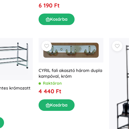
6 190 Ft
Kosárba
CYRIL fali akasztó három dupla
kampóval, króm
Raktáron
zintes krómozott
4 440 Ft
Kosárba