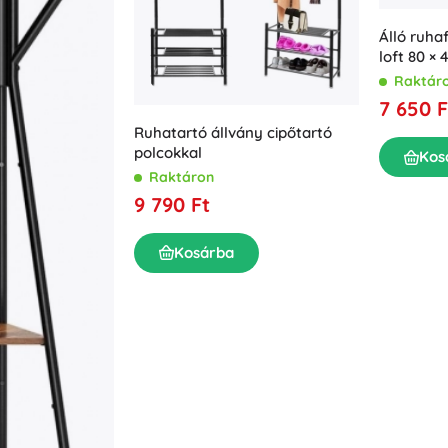
Álló ruha
loft 80 × 
Raktár
7 650 F
Ruhatartó állvány cipőtartó
polcokkal
Kos
Raktáron
9 790 Ft
Kosárba