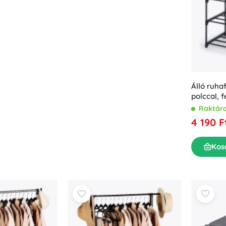
Álló ruha
polccal, 
156 cm
Raktár
4 190 F
Kos