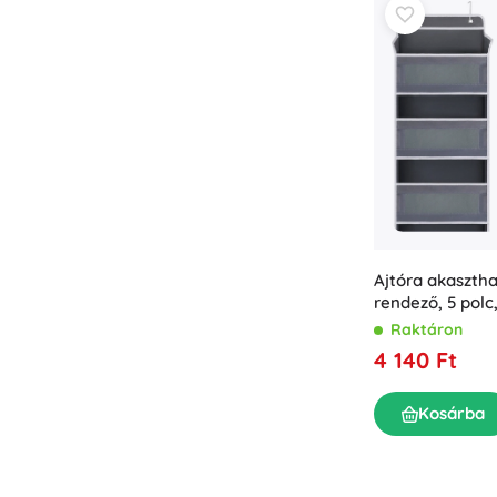
Ajtóra akaszt
rendező, 5 polc,
cm
Raktáron
4 140 Ft
Kosárba