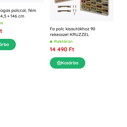
fogas polccal, fém
44,5 × 146 cm
on
Fa polc kisautókhoz 90
t
rekesszel KRUZZEL
Raktáron
árba
14 490 Ft
Kosárba