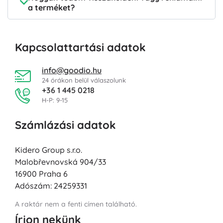
a terméket?
Kapcsolattartási adatok
info@goodio.hu
24 órákon belül válaszolunk
+36 1 445 0218
H-P: 9-15
Számlázási adatok
Kidero Group s.r.o.
Malobřevnovská 904/33
16900 Praha 6
Adószám: 24259331
A raktár nem a fenti címen található.
Írjon nekünk