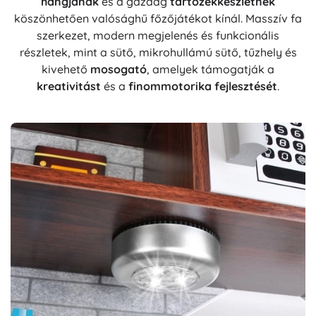
hangjának
és a gazdag
tartozékkészletnek
köszönhetően valósághű főzőjátékot kínál. Masszív fa
szerkezet, modern megjelenés és funkcionális
részletek, mint a sütő, mikrohullámú sütő, tűzhely és
kivehető
mosogató
, amelyek támogatják a
kreativitást
és a
finommotorika fejlesztését
.