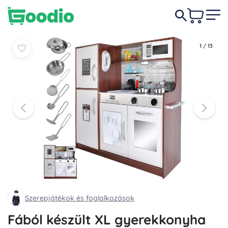
30 990 Ft
Kosárba
Kosárba
1
/
13
Szerepjátékok és foglalkozások
Fából készült XL gyerekkonyha