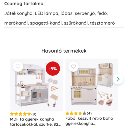
Csomag tartalma
Játékkonyha, LED lámpa, lábas, serpenyő, fedő,
merőkanál, spagetti-kanál, szűrőkanál, tésztamerő
Hasonló termékek
-5%
(4)
(9)
Fából készült retro boho
MDF fa gyerek konyha
Vig
gyerekkonyha
tartozékokkal, szürke, 82
mun