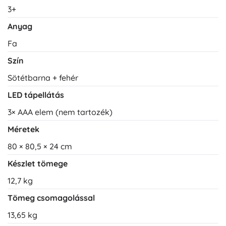
3+
Anyag
Fa
Szín
Sötétbarna + fehér
LED tápellátás
3× AAA elem (nem tartozék)
Méretek
80 × 80,5 × 24 cm
Készlet tömege
12,7 kg
Tömeg csomagolással
13,65 kg