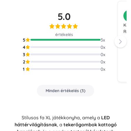
5.0
V
Kar
Rem
értékelés
5
3
x
4
0
x
3
0
x
2
0
x
1
0
x
Minden értékelés
(
3
)
Stílusos fa XL játékkonyha, amely a
LED
háttérvilágításnak
, a
tekerőgombok kattogó