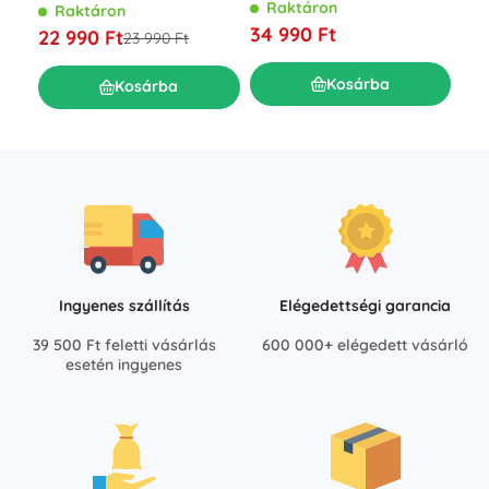
kiegészítőkkel, 100 cm
cm
Raktáron
Raktáron
R
34 990 Ft
22 990 Ft
19 
23 990 Ft
Kosárba
Kosárba
Ingyenes szállítás
Elégedettségi garancia
39 500 Ft feletti vásárlás
600 000+ elégedett vásárló
esetén ingyenes