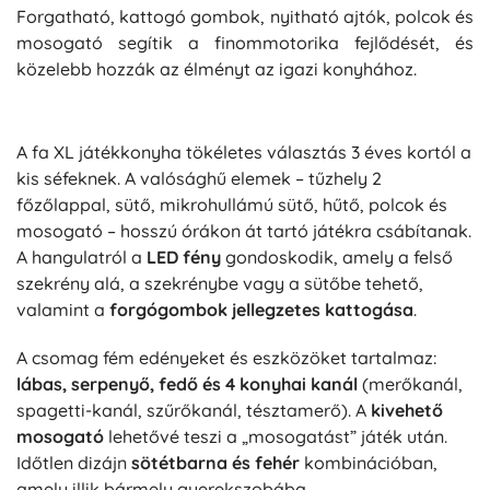
Forgatható, kattogó gombok, nyitható ajtók, polcok és
mosogató segítik a finommotorika fejlődését, és
közelebb hozzák az élményt az igazi konyhához.
A fa XL játékkonyha tökéletes választás 3 éves kortól a
kis séfeknek. A valósághű elemek – tűzhely 2
főzőlappal, sütő, mikrohullámú sütő, hűtő, polcok és
mosogató – hosszú órákon át tartó játékra csábítanak.
A hangulatról a
LED fény
gondoskodik, amely a felső
szekrény alá, a szekrénybe vagy a sütőbe tehető,
valamint a
forgógombok jellegzetes kattogása
.
A csomag fém edényeket és eszközöket tartalmaz:
lábas, serpenyő, fedő és 4 konyhai kanál
(merőkanál,
spagetti-kanál, szűrőkanál, tésztamerő). A
kivehető
mosogató
lehetővé teszi a „mosogatást” játék után.
Időtlen dizájn
sötétbarna és fehér
kombinációban,
amely illik bármely gyerekszobába.