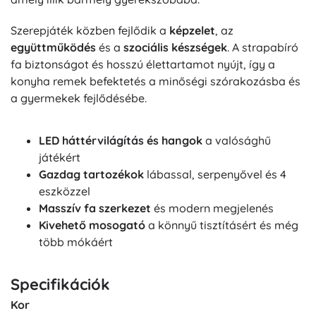
Szerepjáték közben fejlődik a
képzelet
, az
együttműködés
és a
szociális készségek
. A strapabíró
fa biztonságot és hosszú élettartamot nyújt, így a
konyha remek befektetés a minőségi szórakozásba és
a gyermekek fejlődésébe.
LED háttérvilágítás és hangok
a valósághű
játékért
Gazdag tartozékok
lábassal, serpenyővel és 4
eszközzel
Masszív fa szerkezet
és modern megjelenés
Kivehető mosogató
a könnyű tisztításért és még
több mókáért
Specifikációk
Kor