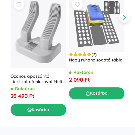
(2)
ESP
Nagy ruhahajtogató tábla
hől
R
Raktáron
Ózonos cipőszárító
3 3
2 090 Ft
sterilizáló funkcióval Multi
Dryer Ozone Pro
Raktáron
Kosárba
23 490 Ft
Kosárba