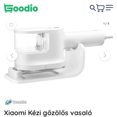
26 990 Ft
Kosárba
Kosárba
1
/
5
Vasalás
Xiaomi Kézi gőzölős vasaló