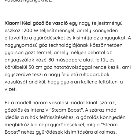
Xiaomi Kézi gőzölős vasaló
egy nagy teljesítményű
eszköz 1200 W teljesítménnyel, amely könnyedén
eltávolítja a gyűrődéseket és kisimítja az anyagokat. A
nagynyomású gőz technológiájának köszönhetően
gyorsan gőzt termel, amely mélyen behatol az
anyagszálak közé. 30 másodperc alatt felfűt, és
körülbelül 50 cm gőz hatótávolsággal rendelkezik, ami
egyszerűvé teszi a nagy felületű ruhadarabok
vasalását anélkül, hogy gyakran kellene feltölteni a
vizet.
Ez a modell három vasalási módot kínál: száraz,
gőzölős és intenzív "Steam Boost". A száraz mód
ideális a ruhák felfrissítéséhez, a gőzölős könnyedén
megbirkózik a napi gyűrődésekkel, míg a "Steam
Boost" nehéz gyűrődések kisimítására alkalmas,