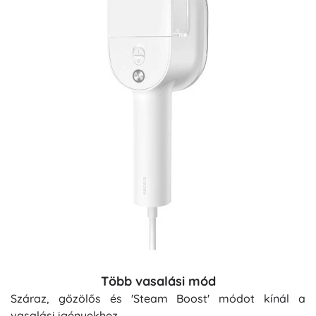
Több vasalási mód
Száraz, gőzölős és 'Steam Boost' módot kínál a
vasalási igényekhez.