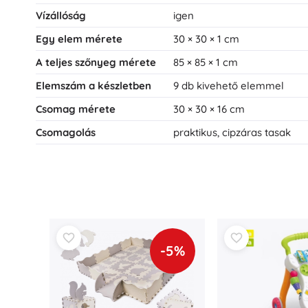
Vízállóság
igen
Egy elem mérete
30 × 30 × 1 cm
A teljes szőnyeg mérete
85 × 85 × 1 cm
Elemszám a készletben
9 db kivehető elemmel
Csomag mérete
30 × 30 × 16 cm
Csomagolás
praktikus, cipzáras tasak
-5%