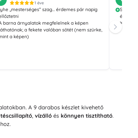
1 éve
yhe „mesterséges” szag... érdemes pár napig
Színek, 
ellőztetni
és nem t
A barna árnyalatok megfelelnek a képen
Kiváló s
láthatónak; a fekete valóban sötét (nem szürke,
mint a képen)
latokban. A 9 darabos készlet kivehető
téscsillapító
,
vízálló
és
könnyen tisztítható
.
ához.