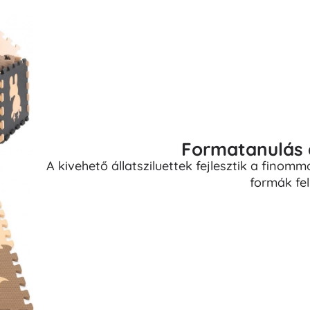
Formatanulás á
A kivehető állatsziluettek fejlesztik a finomm
formák fel