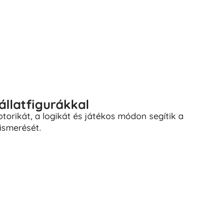
llatfigurákkal
otorikát, a logikát és játékos módon segítik a
ismerését.