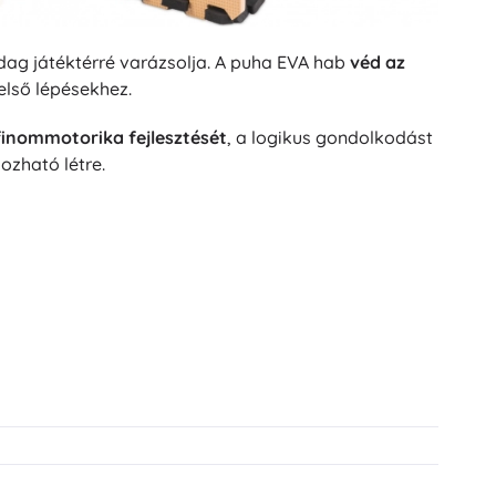
dag játéktérré varázsolja. A puha EVA hab
véd az
első lépésekhez.
finommotorika fejlesztését
, a logikus gondolkodást
hozható létre.