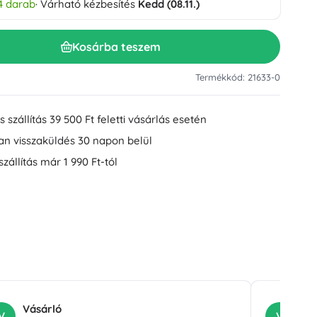
4 darab
· Várható kézbesítés
Kedd (08.11.)
Mosdókiegészítők
Dekorációk
WC-kiegészítők
Kosárba teszem
Kád- és zuhanykiegészítők
Figurák
Fürdőszobai textíliák
Termékkód: 21633-0
 szállítás 39 500 Ft feletti vásárlás esetén
an visszaküldés 30 napon belül
szállítás már 1 990 Ft-tól
Babák és kisbabák
Könyvek
Vásárló
Vá
V
V