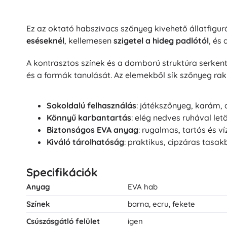
Ez az oktató habszivacs szőnyeg kivehető állatfigu
eséseknél
, kellemesen
szigetel a hideg padlótól
, és 
A kontrasztos színek és a domború struktúra serkent
és a formák tanulását. Az elemekből sík szőnyeg ra
Sokoldalú felhasználás
: játékszőnyeg, karám,
Könnyű karbantartás
: elég nedves ruhával letö
Biztonságos EVA anyag
: rugalmas, tartós és ví
Kiváló tárolhatóság
: praktikus, cipzáras tas
Specifikációk
Anyag
EVA hab
Színek
barna, ecru, fekete
Csúszásgátló felület
igen