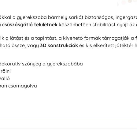
rákkal a gyerekszoba bármely sarkát biztonságos, ingergaz
a
csúszásgátló felületnek
köszönhetően stabilitást nyújt az 
ik a látást és a tapintást, a kivehető formák támogatják a
kható össze, vagy
3D konstrukciók
és kis elkerített játéktér 
 dekoratív szőnyeg a gyerekszobába
rölni
zálló
akban csomagolva