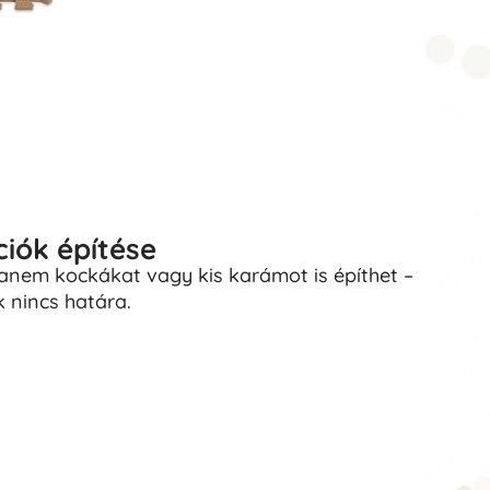
iók építése
anem kockákat vagy kis karámot is építhet –
k nincs határa.