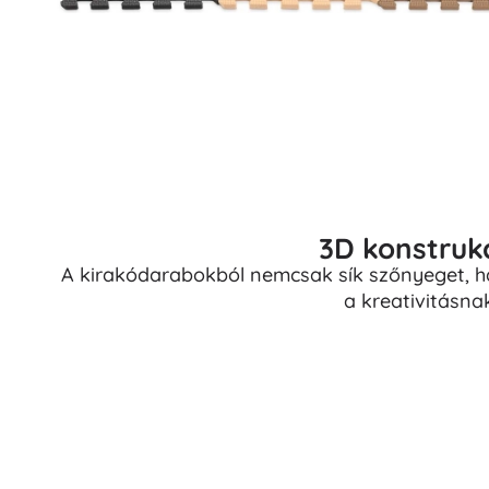
3D konstrukc
A kirakódarabokból nemcsak sík szőnyeget, h
a kreativitásna