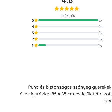
4.6
Puzzle
értékelés
5
8
x
4
0
x
3
0
x
2
0
x
1
1
x
Puha és biztonságos szőnyeg gyerekekn
állatfigurákkal 85 × 85 cm-es felületet alkot
Ideá