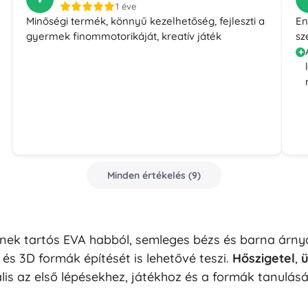
1 éve
Minőségi termék, könnyű kezelhetőség, fejleszti a
En
gyermek finommotorikáját, kreatív játék
sz
Minden értékelés
(
9
)
ek tartós EVA habból, semleges bézs és barna árnya
, és 3D formák építését is lehetővé teszi.
Hőszigetel
,
ü
lis az első lépésekhez, játékhoz és a formák tanulás