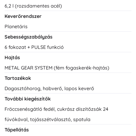
6,2 l (rozsdamentes acél)
Keverőrendszer
Planetáris
Sebességszabályzás
6 fokozat + PULSE funkció
Hajtás
METAL GEAR SYSTEM (fém fogaskerék-hajtás)
Tartozékok
Dagasztóhorog, habverő, lapos keverő
További kiegészítők
Fröccsenésgátló fedél, cukrász díszítőzsák 24
fúvókával, tojásszétválasztó, spatula
Tápellátás