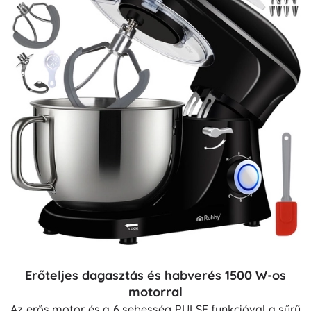
Erőteljes dagasztás és habverés 1500 W-os
motorral
Az erős motor és a 6 sebesség PULSE funkcióval a sűrű