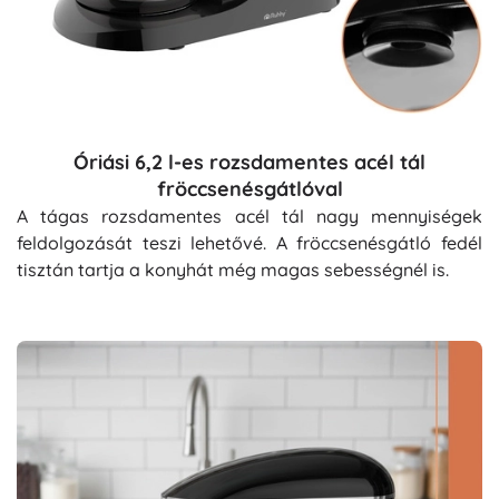
Óriási 6,2 l-es rozsdamentes acél tál
fröccsenésgátlóval
A tágas rozsdamentes acél tál nagy mennyiségek
feldolgozását teszi lehetővé. A fröccsenésgátló fedél
tisztán tartja a konyhát még magas sebességnél is.