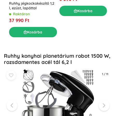
Ruhhy jégkockakészítő 1,2
Önt
l, ezüst, lapáttal
apr
Kosárba
fog
Raktáron
R
37 990 Ft
12 
Kosárba
Ruhhy konyhai planetárium robot 1500 W,
rozsdamentes acél tál 6,2 l
1
/
11