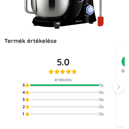
Termék értékelése
5.0
V
Gyor
értékelés
5
5
x
4
0
x
3
0
x
2
0
x
1
0
x