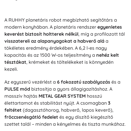
A RUHHY planetáris robot megbízható segítőtárs a
modern konyhában. A planetáris rendszer
egyenletes
keverést biztosít holtterek nélkül
, míg a profilozott tál
visszatereli az alapanyagokat a habverő alá
a
tökéletes eredmény érdekében. A 6,2 l-es nagy
kapacitás és az 1500 W-os teljesítmény a
nehéz kelt
tésztákat
, krémeket és töltelékeket is könnyedén
kezeli.
Az egyszerű vezérlést a
6 fokozatú szabályozás
és a
PULSE mód
biztosítja a gyors állagigazításhoz. A
masszív hajtás
METAL GEAR SYSTEM
hosszú
élettartamot és stabilitást nyújt. A csomagban
3
feltétet
(dagasztóhorog, habverő, lapos keverő),
fröccsenésgátló fedelet
és egy díszítő kiegészítő
szettet talál – minden a kényelmes és tiszta munkához.