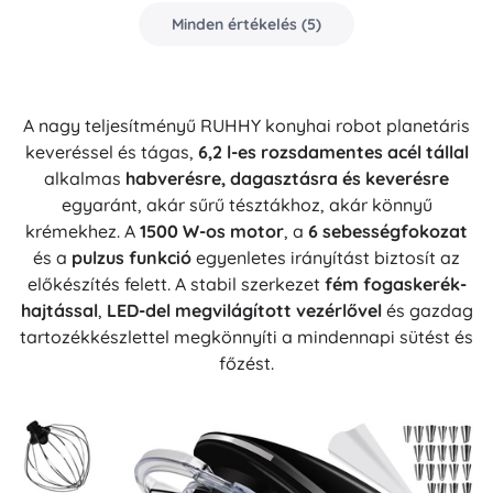
Minden értékelés
(
5
)
A nagy teljesítményű RUHHY konyhai robot planetáris
keveréssel és tágas,
6,2 l-es rozsdamentes acél tállal
alkalmas
habverésre, dagasztásra és keverésre
egyaránt, akár sűrű tésztákhoz, akár könnyű
krémekhez. A
1500 W-os motor
, a
6 sebességfokozat
és a
pulzus funkció
egyenletes irányítást biztosít az
előkészítés felett. A stabil szerkezet
fém fogaskerék-
hajtással
,
LED-del megvilágított vezérlővel
és gazdag
tartozékkészlettel megkönnyíti a mindennapi sütést és
főzést.