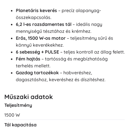
Planetáris keverés
– precíz alapanyag-
összekapcsolás.
6,2 l-es rozsdamentes tál
– ideális nagy
mennyiségű tésztához és krémhez.
Erős, 1500 W-os motor
– teljesítmény sűrű és
könnyű keverékekhez.
6 sebesség + PULSE
– teljes kontroll az állag felett.
Fém hajtás
– tartósság és megbízhatóság
terhelés mellett.
Gazdag tartozékok
– habveréshez,
dagasztáshoz, keveréshez és díszítéshez.
Műszaki adatok
Teljesítmény
1500 W
Tál kapacitása