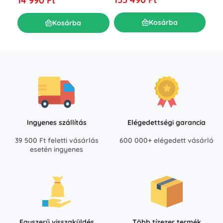
14 990 Ft
28
Kosárba
Kosárba
Ingyenes szállítás
Elégedettségi garancia
39 500 Ft feletti vásárlás
600 000+ elégedett vásárló
esetén ingyenes
Egyszerű visszaküldés
Több tízezer termék