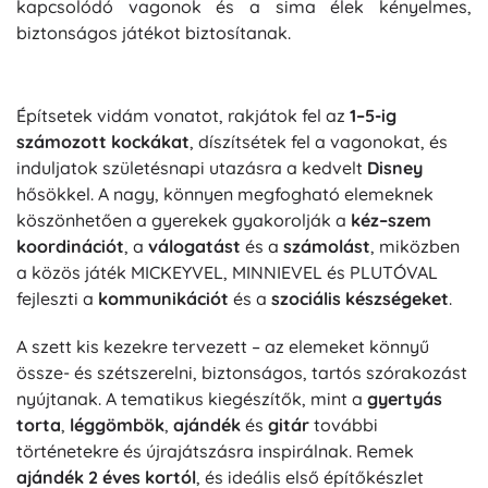
kapcsolódó vagonok és a sima élek kényelmes,
biztonságos játékot biztosítanak.
Építsetek vidám vonatot, rakjátok fel az
1–5-ig
számozott kockákat
, díszítsétek fel a vagonokat, és
induljatok születésnapi utazásra a kedvelt
Disney
hősökkel. A nagy, könnyen megfogható elemeknek
köszönhetően a gyerekek gyakorolják a
kéz–szem
koordinációt
, a
válogatást
és a
számolást
, miközben
a közös játék MICKEYVEL, MINNIEVEL és PLUTÓVAL
fejleszti a
kommunikációt
és a
szociális készségeket
.
A szett kis kezekre tervezett – az elemeket könnyű
össze- és szétszerelni, biztonságos, tartós szórakozást
nyújtanak. A tematikus kiegészítők, mint a
gyertyás
torta
,
léggömbök
,
ajándék
és
gitár
további
történetekre és újrajátszásra inspirálnak. Remek
ajándék 2 éves kortól
, és ideális első építőkészlet