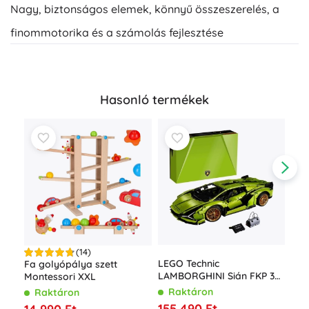
Nagy, biztonságos elemek, könnyű összeszerelés, a
finommotorika és a számolás fejlesztése
Hasonló termékek
(14)
LEGO Technic
Fa golyópálya szett
Bof
LAMBORGHINI Sián FKP 37
Montessori XXL
épí
1:8
Raktáron
Raktáron
R
155 490 Ft