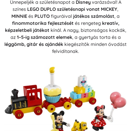
Ünnepeljék a születésnapot a
Disney
varázsával! A
színes
LEGO DUPLO születésnapi vonat
MICKEY
,
MINNIE
és
PLUTO
figuráival
játékos számolást
, a
finommotorika fejlesztését
és rengeteg
kreatív,
képzeletbeli játékot
kínál. A nagy, biztonságos kockák,
az
1–5-ig számozott elemek
, a gyertyás torta és a
léggömb, gitár és ajándék
kiegészítők minden óvodást
felvidítanak.