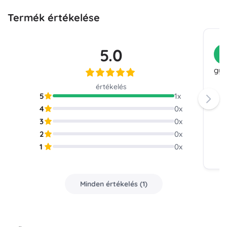
Termék értékelése
5.0
V
gyor
értékelés
5
1
x
4
0
x
3
0
x
2
0
x
1
0
x
Minden értékelés
(
1
)