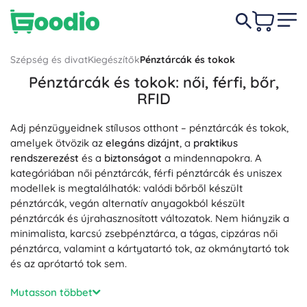
Szépség és divat
Kiegészítők
Pénztárcák és tokok
Pénztárcák és tokok: női, férfi, bőr,
RFID
Adj pénzügyeidnek stílusos otthont – pénztárcák és tokok,
amelyek ötvözik az
elegáns dizájnt
, a
praktikus
rendszerezést
és a
biztonságot
a mindennapokra. A
kategóriában női pénztárcák, férfi pénztárcák és uniszex
modellek is megtalálhatók: valódi bőrből készült
pénztárcák, vegán alternatív anyagokból készült
pénztárcák és újrahasznosított változatok. Nem hiányzik a
minimalista, karcsú zsebpénztárca, a tágas, cipzáras női
pénztárca, valamint a kártyatartó tok, az okmánytartó tok
és az aprótartó tok sem.
Átgondolt belső elrendezés biztosít rekeszeket
Mutasson többet
bankjegyeknek, hitelkártyáknak és okmányoknak, átlátszó