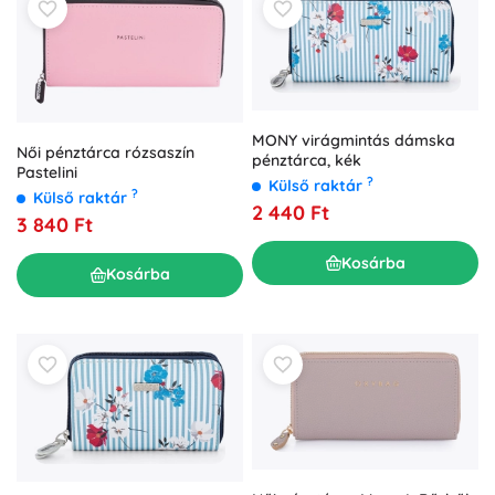
MONY virágmintás dámska
Női pénztárca rózsaszín
pénztárca, kék
Pastelini
?
Külső raktár
?
Külső raktár
2 440 Ft
3 840 Ft
Kosárba
Kosárba