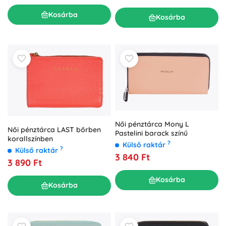
Kosárba
Kosárba
Női pénztárca Mony L
Női pénztárca LAST bőrben
Pastelini barack színű
korallszínben
?
Külső raktár
?
Külső raktár
3 840 Ft
3 890 Ft
Kosárba
Kosárba