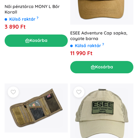
Női pénztárca MONY L Bőr
Korall
?
Külső raktár
3 890 Ft
ESEE Adventure Cap sapka,
coyote barna
Kosárba
?
Külső raktár
11 990 Ft
Kosárba