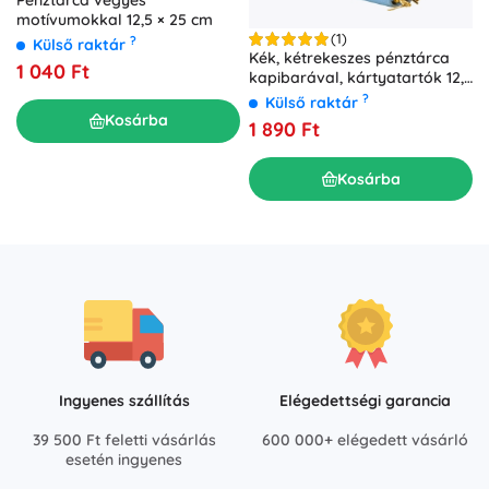
motívumokkal 12,5 × 25 cm
(1)
?
Külső raktár
Kék, kétrekeszes pénztárca
1 040 Ft
kapibarával, kártyatartók 12,5
× 8,5 cm
?
Külső raktár
Kosárba
1 890 Ft
Kosárba
Ingyenes szállítás
Elégedettségi garancia
39 500 Ft feletti vásárlás
600 000+ elégedett vásárló
esetén ingyenes