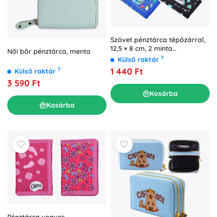
Szövet pénztárca tépőzárral,
12,5 × 8 cm, 2 minta
Női bőr pénztárca, menta
(dinoszaurusz / űrhajós)
?
Külső raktár
1 440 Ft
?
Külső raktár
3 590 Ft
Kosárba
Kosárba
Pénztárca vegyes