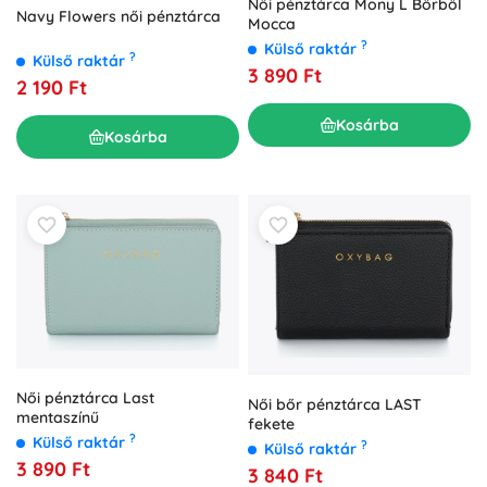
Női pénztárca Mony L Bőrből
Navy Flowers női pénztárca
Mocca
?
Külső raktár
?
Külső raktár
3 890 Ft
2 190 Ft
Kosárba
Kosárba
Női pénztárca Last
Női bőr pénztárca LAST
mentaszínű
fekete
?
Külső raktár
?
Külső raktár
3 890 Ft
3 840 Ft