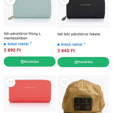
Női pénztárca Mony L
Női bőr pénztárca fekete
mentaszínben
?
?
Külső raktár
Külső raktár
3 890 Ft
3 840 Ft
Kosárba
Kosárba