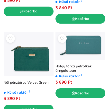
6 590 Ft
?
Külső raktár
3 840 Ft
Kosárba
Kosárba
Hölgy tárca petrolkék
árnyalatban
?
Külső raktár
3 890 Ft
Női pénztárca Velvet Green
?
Külső raktár
Kosárba
3 890 Ft