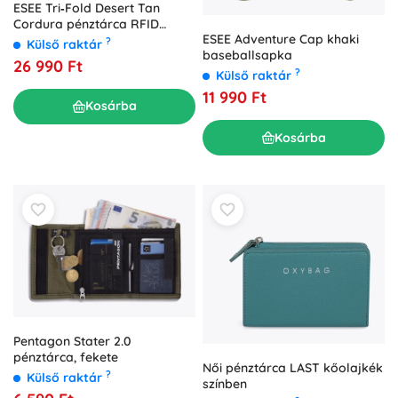
ESEE Tri‑Fold Desert Tan
Cordura pénztárca RFID
ESEE Adventure Cap khaki
blokkolással
?
Külső raktár
baseballsapka
26 990 Ft
?
Külső raktár
11 990 Ft
Kosárba
Kosárba
Pentagon Stater 2.0
pénztárca, fekete
Női pénztárca LAST kőolajkék
?
Külső raktár
színben